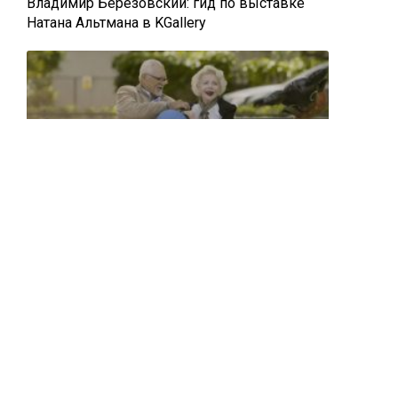
Владимир Березовский: гид по выставке
Натана Альтмана в KGallery
ВЫСТАВКИ
28 мая 2021
Малгожата Скульска: «У польского кино
выдающееся прошлое и блестящее
будущее»