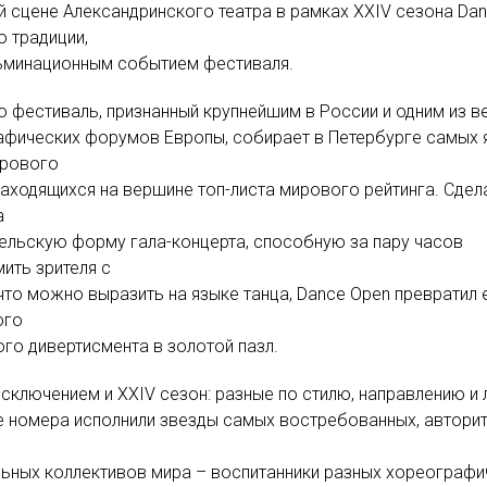
 сцене Александринского театра в рамках XXIV сезона Da
о традиции,
льминационным событием фестиваля.
 фестиваль, признанный крупнейшим в России и одним из в
фических форумов Европы, собирает в Петербурге самых 
ирового
находящихся на вершине топ-листа мирового рейтинга. Cдел
а
ельскую форму гала-концерта, способную за пару часов
ить зрителя с
что можно выразить на языке танца, Dance Open превратил 
ого
го дивертисмента в золотой пазл.
исключением и XXIV сезон: разные по стилю, направлению и 
 номера исполнили звезды самых востребованных, авторит
ьных коллективов мира – воспитанники разных хореографи