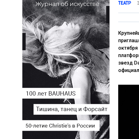
ТЕАТР
Крупней
приглаш
октября 
платфор
звезд D
официал