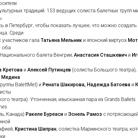
осители
ультурных традиций. 153 ведущих солиста балетных трупп м
ь
ь в Петербург, чтобы показать лучшее, что можно создать
нца. Среди
 участников гала
Татьяна Мельник
и японский виртуоз
Мот
– оба
Национального балета Венгрии;
Анастасия Сташкевич
и
Иг
а Кретова
и
Алексей Путинцев
(солисты Большого театра),
 Медина
труппы BalettMet) и
Рената Шакирова,
Надежда Батоева
и
исты
ого театра). Утонченная, изысканная пара из Grands Ballets
nes
ь, Канада)
Ракеле Буреаси
и
Эснель Рамоз
с потрясающе
нной
афией,
Кристина Шапран
, солистка Мариинского театра, ко
ики