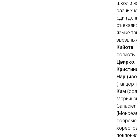
школ и н
разных к
один ден
съехалис
языке та
звездных
Кийота
солисты 
Цвирко
,
Кристин
Нарцизо
(танцор 
Ким
(сол
Мариинск
Canadien
(Монреал
совреме
хореогр
поклонн