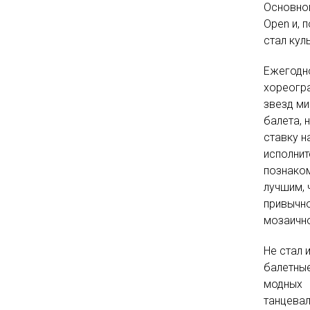
Основной
Open и, п
стал ку
Ежегодно
хореогра
звезд м
балета, 
ставку н
исполнит
познаком
лучшим, 
привычн
мозаично
Не стал 
балетные
модных
танцевал