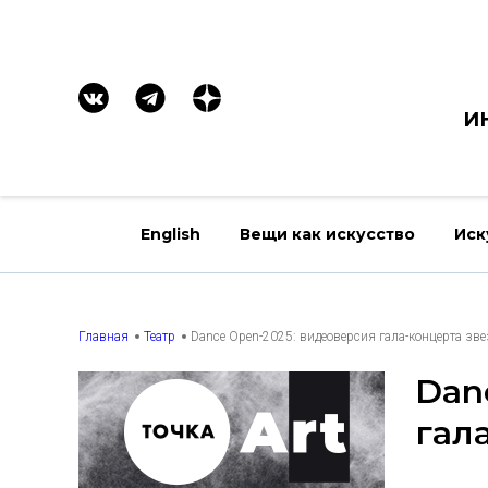
И
English
Вещи как искусство
Иск
Главная
Театр
Dance Open-2025: видеоверсия гала-концерта зве
Dan
гал