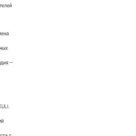
телей
мена
нных
ндия —
ULI.
ий
ста с