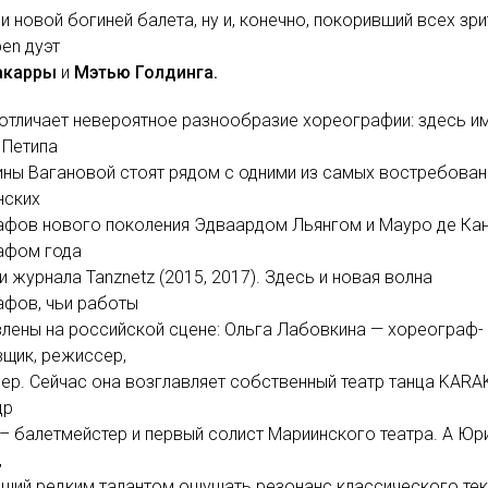
и новой богиней балета, ну и, конечно, покоривший всех зри
en дуэт
акарры
и
Мэтью Голдинга.
отличает невероятное разнообразие хореографии: здесь и
 Петипа
ины Вагановой стоят рядом с одними из самых востребова
нских
афов нового поколения Эдваардом Льянгом и Мауро де Ка
афом года
и журнала Tanznetz (2015, 2017). Здесь и новая волна
афов, чьи работы
лены на российской сцене: Ольга Лабовкина — хореограф-
щик, режиссер,
р. Сейчас она возглавляет собственный театр танца KARAK
др
– балетмейстер и первый солист Мариинского театра. А Юр
,
щий редким талантом ощущать резонанс классического тек