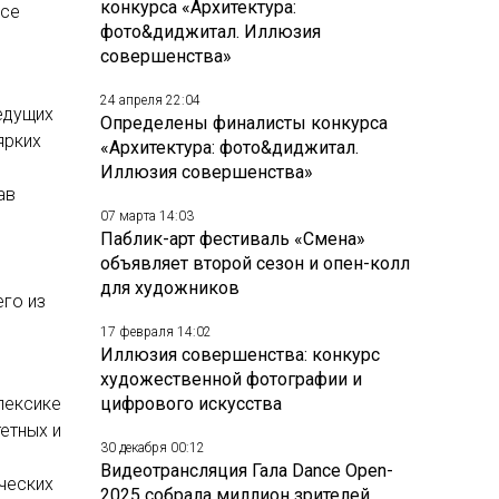
конкурса «Архитектура:
nce
фото&диджитал. Иллюзия
совершенства»
24 апреля 22:04
едущих
Определены финалисты конкурса
ярких
«Архитектура: фото&диджитал.
Иллюзия совершенства»
ав
07 марта 14:03
Паблик-арт фестиваль «Смена»
объявляет второй сезон и опен-колл
для художников
его из
17 февраля 14:02
Иллюзия совершенства: конкурс
художественной фотографии и
цифрового искусства
лексике
етных и
30 декабря 00:12
Видеотрансляция Гала Dance Open-
ческих
2025 собрала миллион зрителей