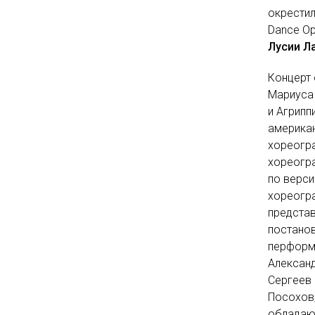
окрестил
Dance Op
Лусии Л
Концерт 
Мариуса
и Агрипп
америка
хореогр
хореогр
по верси
хореогр
представ
постанов
перформе
Алексан
Сергеев 
Посохов
обладаю