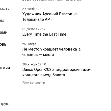
ира на
29 декабря 22:12
Художник Арсений Власов на
Телеканале АРТ
 на
01 декабря 22:12
оми
Every Time the Last Time
орь
25 ноября 19:11
Не место украшает человека, а
человек — место
30 октября 22:10
Кимин
Dance Open-2025: видеоверсия гала-
концерта звезд балета
Все новости
й
торую