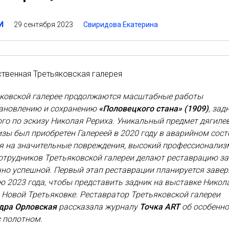
29 сентября 2023
Свиридова Екатерина
И
твенная Третьяковская галерея
яковской галерее продолжаются масштабные работы
тановлению и сохранению
«Половецкого стана» (1909)
, зад
го по эскизу Николая Рериха. Уникальный предмет дягиле
зы был приобретен Галереей в 2020 году в аварийном сост
я на значительные повреждения, высокий профессионализ
отрудников Третьяковской галереи делают реставрацию з
но успешной. Первый этап реставрации планируется заве
ю 2023 года, чтобы представить задник на выставке Никол
 Новой Третьяковке. Реставратор Третьяковской галереи
дра Орловская
рассказала журналу
Точка ART
об особенно
 полотном.