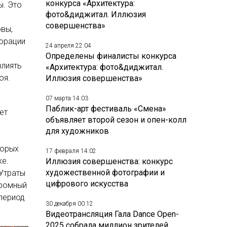
конкурса «Архитектура:
ы. Это
фото&диджитал. Иллюзия
совершенства»
овы,
корации
24 апреля 22:04
Определены финалисты конкурса
влиять
«Архитектура: фото&диджитал.
оя.
Иллюзия совершенства»
07 марта 14:03
Паблик-арт фестиваль «Смена»
ет
объявляет второй сезон и опен-колл
для художников
торых
17 февраля 14:02
ке.
Иллюзия совершенства: конкурс
художественной фотографии и
 Утраты
цифрового искусства
громный
 период
30 декабря 00:12
Видеотрансляция Гала Dance Open-
2025 собрала миллион зрителей