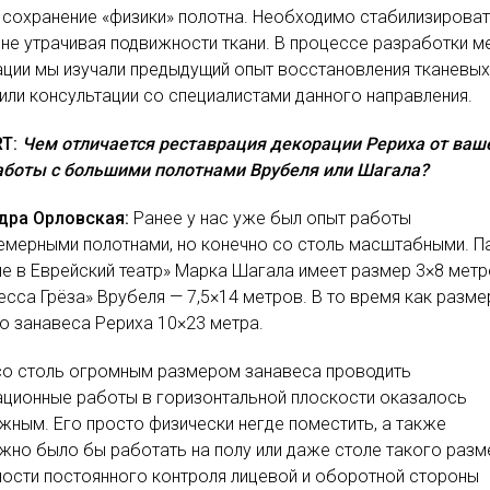
 сохранение «физики» полотна. Необходимо стабилизирова
 не утрачивая подвижности ткани. В процессе разработки м
ции мы изучали предыдущий опыт восстановления тканевы
или консультации со специалистами данного направления.
T:
Чем отличается реставрация декорации Рериха от ваш
аботы с большими полотнами Врубеля или Шагала?
дра Орловская:
Ранее у нас уже был опыт работы
емерными полотнами, но конечно со столь масштабными. П
е в Еврейский театр» Марка Шагала имеет размер 3×8 метр
есса Грёза» Врубеля — 7,5×14 метров. В то время как разме
 занавеса Рериха 10×23 метра.
со столь огромным размером занавеса проводить
ционные работы в горизонтальной плоскости оказалось
ным. Его просто физически негде поместить, а также
но было бы работать на полу или даже столе такого разм
ости постоянного контроля лицевой и оборотной стороны