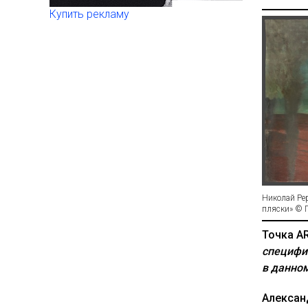
Купить рекламу
Николай Рер
пляски» © Г
Точка AR
специфи
в данно
Алексан