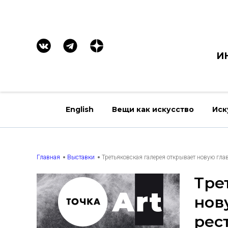
И
English
Вещи как искусство
Иск
Главная
Выставки
Третьяковская галерея открывает новую гла
Тре
нов
рес