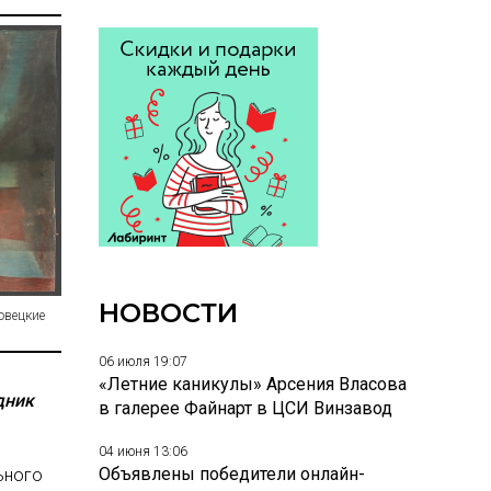
НОВОСТИ
овецкие
06 июля 19:07
«Летние каникулы» Арсения Власова
дник
в галерее Файнарт в ЦСИ Винзавод
04 июня 13:06
Объявлены победители онлайн-
ьного