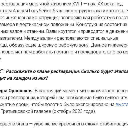
 реставрации масляной живописи XVIII — нач. XX века под
твом Андрея Голубейко была сконструирована и изготовл
ая инженерная конструкция, позволяющая работать с поло
азмера в вертикальном положении. Конструкция состоит из
ных валов и станины. Валы крутятся и приводятся в движен
двигателем. Между валами располагаются специальные
ицы, образующие широкую рабочую зону. Данное инженер
позволяет нам работать поэтапно и последовательно со в
м.
RT:
Расскажите о плане реставрации. Сколько будет этапо
ит на каждом из них?
дра Орловская:
В настоящий момент мы заканчиваем первы
кой реставрации, который нам необходимо было выполнить
сжатые сроки, чтобы полотно было экспонировано на
выст
 Третьяковской галерее (октябрь 2023 года).
ервого этапа — укрепление красочного слоя и стабилизаци