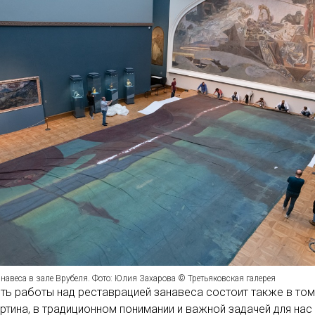
навеса в зале Врубеля. Фото: Юлия Захарова © Третьяковская галерея
ь работы над реставрацией занавеса состоит также в том,
артина, в традиционном понимании и важной задачей для нас