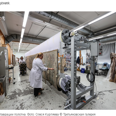
ения.
таврации полотна. Фото: Олеся Курпяева © Третьяковская галерея