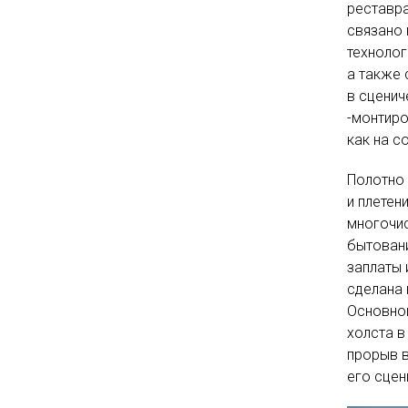
реставра
связано 
технолог
а также 
в сцени
-монтиро
как на с
Полотно 
и плетен
многочис
бытован
заплаты 
сделана 
Основной
холста в
прорыв в
его сцен