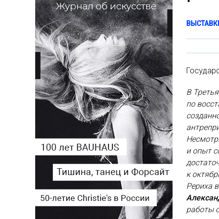
ВЫСТАВК
Государс
В Треть
по восс
созданно
антрепри
Несмотр
и опыт с
достаточ
к октябр
Рериха в
Алексан
работы с