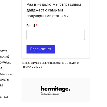
Раз в неделю мы отправляем
дайджест с самыми
популярными статьями.
Email
Подписаться
ника,
вской
оянии.
Только самые свежие новости раз в неделю,
никакого спама
м
анавеса
ршить
ая
стях