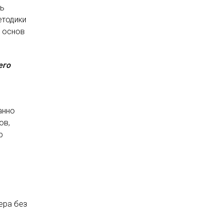
ть
етодики
х основ
его
анно
ов,
р
ера без