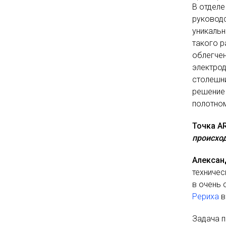
В отделе
руководс
уникальн
такого р
облегчен
электро
столешн
решение 
полотно
Точка A
происход
Алексан
техничес
в очень 
Рериха
в
Задача п