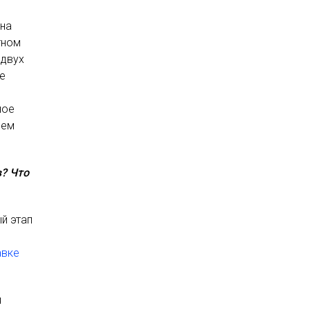
ена
тном
 двух
ие
ное
сем
в? Что
й этап
авке
я