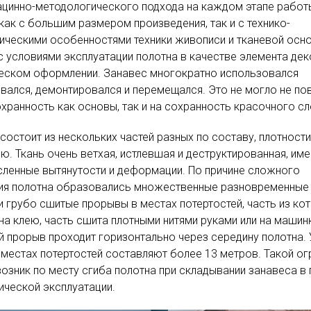
цинно-методологического подхода на каждом этапе работ
как с большим размером произведения, так и с технико-
ическими особенностями техники живописи и тканевой осн
с условиями эксплуатации полотна в качестве элемента де
ческом оформлении. Занавес многократно использовался
вался, демонтировался и перемещался. Это не могло не по
охранность как основы, так и на сохранность красочного сл
состоит из нескольких частей разных по составу, плотности
ию. Ткань очень ветхая, истлевшая и деструктированная, име
ленные вытянутости и деформации. По причине сложного
ия полотна образовались множественные разновременные
и грубо сшитые прорывы в местах потертостей, часть из ко
на клею, часть сшита плотными нитями руками или на машин
 прорыв проходит горизонтально через середину полотна.
 местах потертостей составляют более 13 метров. Такой о
озник по месту сгиба полотна при складывании занавеса в
ической эксплуатации.