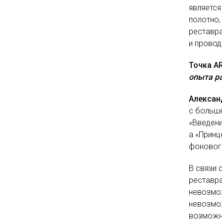
является
полотно,
реставра
и провод
Точка AR
опыта р
Алексан
с больш
«Введени
а «Принц
фонового
В связи 
реставра
невозмож
невозмож
возможн