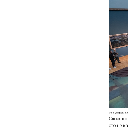
Размотка за
Сложност
это не к