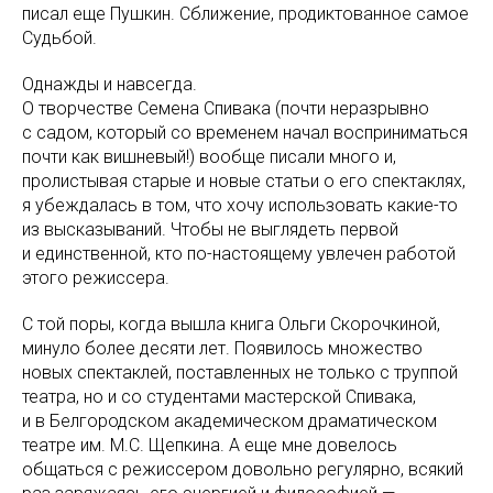
писал еще Пушкин. Сближение, продиктованное самое
Судьбой.
Однажды и навсегда.
О творчестве Семена Спивака (почти неразрывно
с садом, который со временем начал восприниматься
почти как вишневый!) вообще писали много и,
пролистывая старые и новые статьи о его спектаклях,
я убеждалась в том, что хочу использовать какие-то
из высказываний. Чтобы не выглядеть первой
и единственной, кто по-настоящему увлечен работой
этого режиссера.
С той поры, когда вышла книга Ольги Скорочкиной,
минуло более десяти лет. Появилось множество
новых спектаклей, поставленных не только с труппой
театра, но и со студентами мастерской Спивака,
и в Белгородском академическом драматическом
театре им. М.С. Щепкина. А еще мне довелось
общаться с режиссером довольно регулярно, всякий