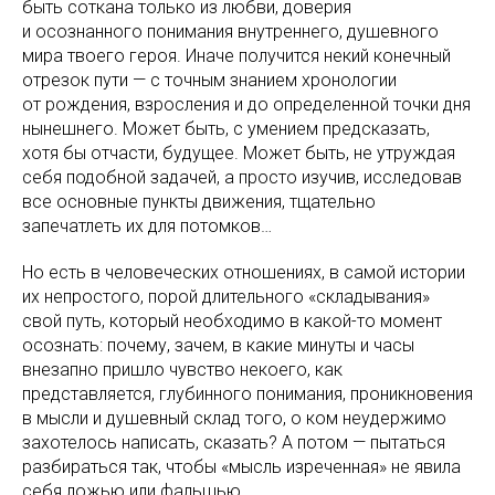
быть соткана только из любви, доверия
и осознанного понимания внутреннего, душевного
мира твоего героя. Иначе получится некий конечный
отрезок пути — с точным знанием хронологии
от рождения, взросления и до определенной точки дня
нынешнего. Может быть, с умением предсказать,
хотя бы отчасти, будущее. Может быть, не утруждая
себя подобной задачей, а просто изучив, исследовав
все основные пункты движения, тщательно
запечатлеть их для потомков…
Но есть в человеческих отношениях, в самой истории
их непростого, порой длительного «складывания»
свой путь, который необходимо в какой-то момент
осознать: почему, зачем, в какие минуты и часы
внезапно пришло чувство некоего, как
представляется, глубинного понимания, проникновения
в мысли и душевный склад того, о ком неудержимо
захотелось написать, сказать? А потом — пытаться
разбираться так, чтобы «мысль изреченная» не явила
себя ложью или фальшью.