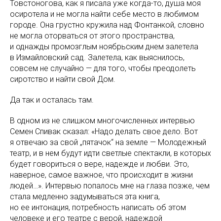
Товстоногова, как я писала уже когда-то, душа моя
осиротела и не могла найти себе место в любимом
городе. Она грустно кружила над Фонтанкой, словно
не могла оторваться от этого пространства,
и однажды промозглым ноябрьским днем залетела
в Измайловский сад. Залетела, как выяснилось,
совсем не случайно — для того, чтобы преодолеть
сиротство и найти свой Дом.
Да так и осталась там.
В одном из не слишком многочисленных интервью
Семен Спивак сказал: «Надо делать свое дело. Вот
я отвечаю за свой „пятачок“ на земле — Молодежный
театр, и в нем будут идти светлые спектакли, в которых
будет говориться о вере, надежде и любви. Это,
наверное, самое важное, что происходит в жизни
людей…». Интервью попалось мне на глаза позже, чем
стала медленно задумываться эта книга,
но ее интонация, потребность написать об этом
человеке и его театре с верой, надеждой