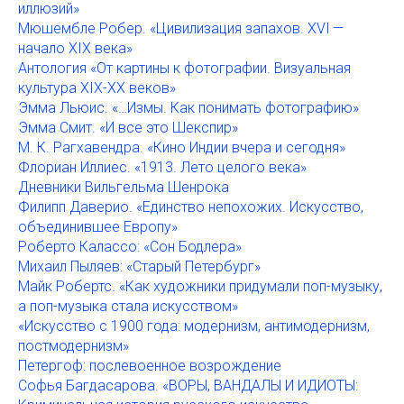
иллюзий»
Мюшембле Робер. «Цивилизация запахов. XVI —
начало XIX века»
Антология «От картины к фотографии. Визуальная
культура XIX-XX веков»
Эмма Льюис. «…Измы. Как понимать фотографию»
Эмма Смит. «И все это Шекспир»
М. К. Рагхавендра. «Кино Индии вчера и сегодня»
Флориан Иллиес. «1913. Лето целого века»
Дневники Вильгельма Шенрока
Филипп Даверио. «Единство непохожих. Искусство,
объединившее Европу»
Роберто Калассо: «Сон Бодлера»
Михаил Пыляев: «Старый Петербург»
Майк Робертс. «Как художники придумали поп-музыку,
а поп-музыка стала искусством»
«Искусство с 1900 года: модернизм, антимодернизм,
постмодернизм»
Петергоф: послевоенное возрождение
Софья Багдасарова. «ВОРЫ, ВАНДАЛЫ И ИДИОТЫ: