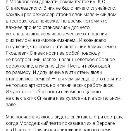
в Московском драматическом театре им. К.С.
Станиславского. В них не было ничего случайного:
каждый раз режиссер строил свой маленький дом
в театрах, куда приезжал на время, потому что
важнее прочего становились для него
устанавливающиеся человеческие отношения
с их теплом, взаимопониманием… И возникало
ощущение, что свой почти сказочный домик Семен
Яковлевич Спивак носит за собой повсюду —
не построенный наспех шалаш, нелегкое сборное
сооружение, а именно Дом. Пусть и небольшой
по размеру. И допущенные в эти стены люди
становились семьей — при-чем вмещало это понятие
не только артистов, но и технических работников.
И чувство влюбленности неизменно царило
на спектаклях Спивака и за кулисами, и в зрительном
зале.
Мне посчастливилось видеть спектакль «Три сестры»,
когда Молодежный театр показывал их в Версале
и в Шанхае. Оглядывая зрительный зал во время