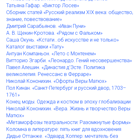
Татьяна Гафар. «Виктор Лосев»
Сборник статей «Русский реализм XIX века: общество,
знание, повествование»
Дмитрий Сарабьянов. «Иван Пуни»
А. В. Щекин-Кротова. «Рядом с Фальком»
Саша Окунь. «Кстати…об искусстве и не только»
Каталог выставки «Тату»
Антуан Компаньон. «Лето с Монтенем»
Витторио Згарби. «Леонардо. Гений несовершенства»
Павел Алешин. «Династия д’Эсте. Политика
великолепия. Ренессанс в Ферраре»
Николай Кононихин. «Офорты Веры Матюх»
Пол Kинан. «Санкт-Петербург и русский двор, 1703–
1761»
Конец моды. Одежда и костюм в эпоху глобализации
Николай Кононихин. «Вера. Жизнь и творчество Веры
Матюх»
«Метаморфозы театральности: Разомкнутые формы»
Коломна в литературе: пять книг для вдохновения
Дидье Оттанже. «Эдвард Хоппер: мечтатель без