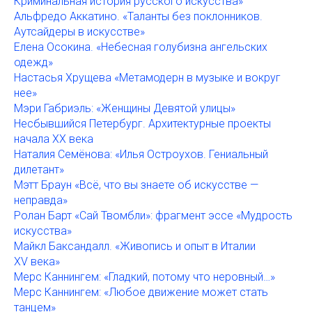
Криминальная история русского искусства»
Альфредо Аккатино. «Таланты без поклонников.
Аутсайдеры в искусстве»
Елена Осокина. «Небесная голубизна ангельских
одежд»
Настасья Хрущева «Метамодерн в музыке и вокруг
нее»
Мэри Габриэль: «Женщины Девятой улицы»
Несбывшийся Петербург. Архитектурные проекты
начала ХХ века
Наталия Семёнова: «Илья Остроухов. Гениальный
дилетант»
Мэтт Браун «Всё, что вы знаете об искусстве —
неправда»
Ролан Барт «Сай Твомбли»: фрагмент эссе «Мудрость
искусства»
Майкл Баксандалл. «Живопись и опыт в Италии
ХV века»
Мерс Каннингем: «Гладкий, потому что неровный…»
Мерс Каннингем: «Любое движение может стать
танцем»