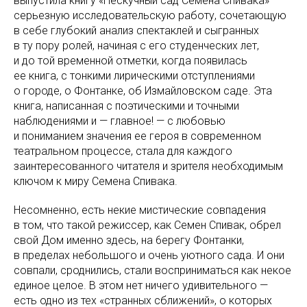
выпустила книгу «Нескучный сад Семена Спивака» —
серьезную исследовательскую работу, сочетающую
в себе глубокий анализ спектаклей и сыгранных
в ту пору ролей, начиная с его студенческих лет,
и до той временной отметки, когда появилась
ее книга, с тонкими лирическими отступлениями
о городе, о Фонтанке, об Измайловском саде. Эта
книга, написанная с поэтическими и точными
наблюдениями и — главное! — с любовью
и пониманием значения ее героя в современном
театральном процессе, стала для каждого
заинтересованного читателя и зрителя необходимым
ключом к миру Семена Спивака.
Несомненно, есть некие мистические совпадения
в том, что такой режиссер, как Семен Спивак, обрел
свой Дом именно здесь, на 6epeгy Фонтанки,
в пределах небольшого и очень уютного сада. И они
совпали, сроднились, стали восприниматься как некое
единое целое. В этом нет ничего удивительного —
есть одно из тех «странных сближений», о которых