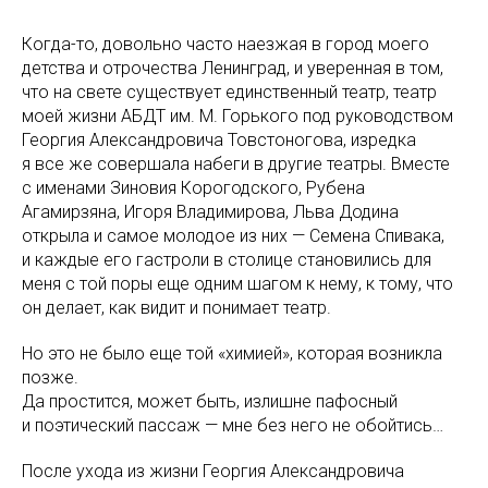
Когда-то, довольно часто наезжая в город моего
детства и отрочества Ленинград, и уверенная в том,
что на свете существует единственный театр, театр
моей жизни АБДТ им. М. Горького под руководством
Георгия Александровича Товстоногова, изредка
я все же совершала набеги в другие театры. Вместе
с именами Зиновия Корогодского, Рубена
Агамирзяна, Игоря Владимирова, Льва Додина
открыла и самое молодое из них — Семена Спивака,
и каждые его гастроли в столице становились для
меня с той поры еще одним шагом к нему, к тому, что
он делает, как видит и понимает театр.
Но это не было еще той «химией», которая возникла
позже.
Да простится, может быть, излишне пафосный
и поэтический пассаж — мне без него не обойтись…
После ухода из жизни Георгия Александровича