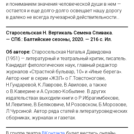
и пониманием значения человеческой души в нем —
остается и еще долго-долго освещает нашу дорогу
в далеко не всегда лучезарной действительности…
Старосельская Н. Вертикаль Семена Спивака.
— СПб.: Балтийские сезоны, 2020. — 216 с. Ил.
Об авторе:
Старосельская Наталья Давидовна
(1951) — литературный и театральный критик, писатель.
Кандидат филологических наук, главный редактор
журналов «Страстной бульвар, 10» и «Иные берега».
Автор книг в серии «ЖЗЛ» о Г.Товстоногове,
Н.Гундаревой, К.Лаврове, В.Авилове, а также
о В.Каверине и А.Сухово-Кобылине. В других
издательствах выходили книги о Р.Ибрагимбекове,
М.Левитине, В.Беляковиче, М.Розовском, Б.Морозове,
Л.Чурсиной. Автор ряда статей в литературоведческих
сборниках, журналах и газетах.
В группе театра
ВКонтакте
будет вестись онлайн-