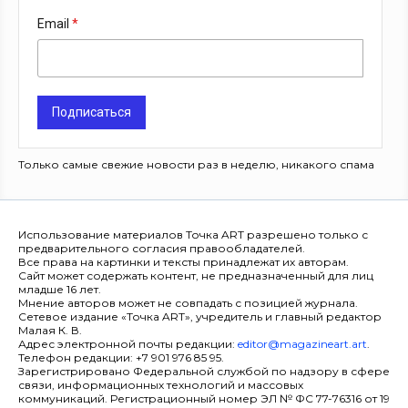
Email
Подписаться
Только самые свежие новости раз в неделю, никакого спама
Использование материалов Точка ART разрешено только с
предварительного согласия правообладателей.
Все права на картинки и тексты принадлежат их авторам.
Сайт может содержать контент, не предназначенный для лиц
младше 16 лет.
Мнение авторов может не совпадать с позицией журнала.
Сетевое издание «Точка ART», учредитель и главный редактор
Малая К. В.
Адрес электронной почты редакции:
editor@magazineart.art
.
Телефон редакции: +7 901 976 85 95.
Зарегистрировано Федеральной службой по надзору в сфере
связи, информационных технологий и массовых
коммуникаций. Регистрационный номер ЭЛ № ФС 77-76316 от 19