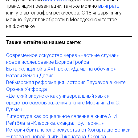
трансляция презентации, там же можно
выиграть
книгу с автографом режиссера. С 18 января книгу
можно будет приобрести в Молодежном театре
на Фонтанке.
Также читайте на нашем сайте:
Современное искусство через «Частные случаи» —
новое исследование Бориса Гройса
Быть женщиной в XVII веке: «Дамы на обочине»
Натали Земон Дэвис
Веймарская реформация. История Баухауса в книге
Фрэнка Уитфорда
«Детcкий рисунок» как универсальный язык и
средство самовыражения в книге Мэрилин Дж.С.
Гудмен
Литература как социальное явление в книге А. И.
Рейтблата «Классика, скандал, Булгарин…»
История британского искусства от Хогарта до Бэнкси
— глава из новой книги Джонатана Джонса