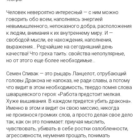
Человек невероятно интересный — с ним можно
говорить обо всем, наполняясь энергией
невымышленного, непоказного добра, расположения
к людям, внимания к их внутреннему миру. И —
свободой мысли, ее нахождения, наполнения,
выражения… Редчайшие на сегодняшний день
качества! Что гpexa таить: свойства непопулярные,
но от этого еще более необходимые…
Семен Спивак — это рыцарь Ланцелот, отрубающий
головы Дракона не напоказ, не ради славы, а потому
что видит в этом необходимость, твердо помня слова
шварцевского героя: «Работа предстоит мелкая.
Хуже вышивания. В каждом придется убить дракона».
Именно в этом и видит он свою миссию, никогда
не произнося громких слов, а просто делая свое дело
так, как он это понимает: приучая мыслить,
чувствовать, убивать в себе ростки озлобленности,
агрессивности, неумения прощать, понимать