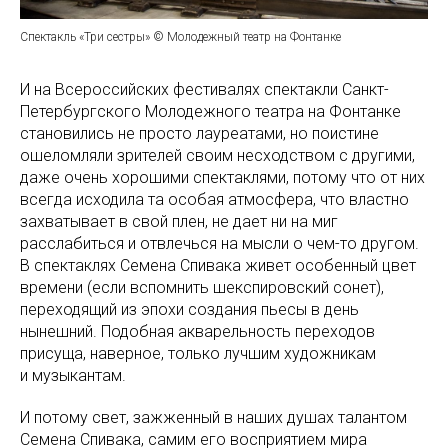
Спектакль «Три сестры» © Молодежный театр на Фонтанке
И на Всероссийских фестивалях спектакли Санкт-
Петербургского Молодежного театра на Фонтанке
становились не просто лауреатами, но поистине
ошеломляли зрителей своим несходством с другими,
даже очень хорошими спектаклями, потому что от них
всегда исходила та особая атмосфера, что властно
захватывает в свой плен, не дает ни на миг
расслабиться и отвлечься на мысли о чем-то другом.
В спектаклях Семена Спивака живет особенный цвет
времени (если вспомнить шекспировский сонет),
переходящий из эпохи создания пьесы в день
нынешний. Подобная акварельность переходов
присуща, наверное, только лучшим художникам
и музыкантам.
И потому свет, зажженный в наших душах талантом
Семена Спивака, самим его восприятием мира