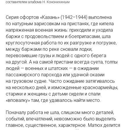
составителем альбома Н. Кононихиным
Серия офортов «Казань» (1942–1944) выполнена
по натурным зарисовкам на пристанях, где кипела
напряженная военная жизнь: приходили и уходила
баржи с продовольствием и боеприпасами, шла
круглосуточная работа по их разгрузке и погрузке,
между баржами по реке сновали лодки,
перевозившие грузы и людей с одного берега
на другой. А на самой пристани всегда суета, толпы
людей — военных и штатских — в ожидании
пассажирского парохода или удачной оказии
на грузовом судне. Часто ожидание затягивалось
на несколько дней, и изможденные красноармейцы,
старики и женщины с детьми сидели и спали
«вповалку» там, где удавалось найти место.
Поначалу работа не шла, слишком много деталей,
событий, впечатлений, невозможно было выделить
главное, существенное, характерное. Матюх делится