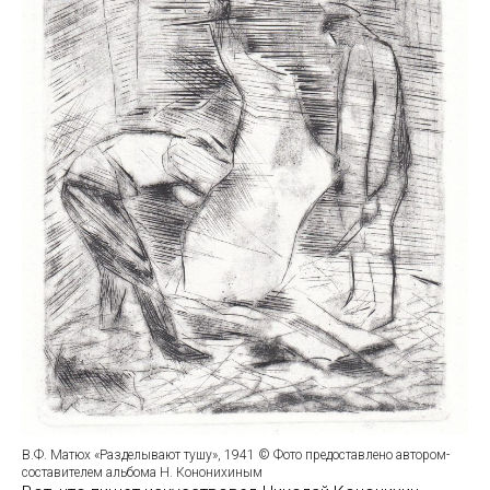
В.Ф. Матюх «Разделывают тушу», 1941 © Фото предоставлено автором-
составителем альбома Н. Кононихиным