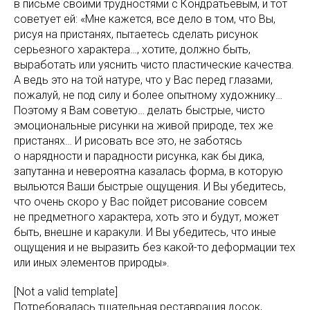
в письме своими трудностями с Кондратьевым, и тот
советует ей: «Мне кажется, все дело в том, что Вы,
рисуя на пристанях, пытаетесь сделать рисунок
серьезного характера…, хотите, должно быть,
выработать или уяснить чисто пластические качества.
А ведь это на той натуре, что у Вас перед глазами,
пожалуй, не под силу и более опытному художнику…
Поэтому я Вам советую… делать быстрые, чисто
эмоциональные рисунки на живой природе, тех же
пристанях… И рисовать все это, не заботясь
о нарядности и парадности рисунка, как бы дика,
запутанна и невероятна казалась форма, в которую
выльются Ваши быстрые ощущения. И Вы убедитесь,
что очень скоро у Вас пойдет рисование совсем
не предметного характера, хоть это и будут, может
быть, внешне и каракули. И Вы убедитесь, что иные
ощущения и не выразить без какой-то деформации тех
или иных элементов природы».
[Not a valid template]
Потребовалась тщательная реставрация досок,