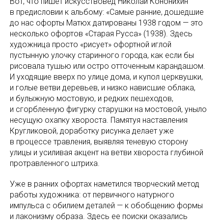
Вот, что пишет искусствовед Николай Кононихин
в предисловии к альбому: «Самые ранние, дошедшие
до нас офорты Матюх датированы 1938 годом — это
несколько офортов «Старая Русса» (1938). Здесь
художница просто «рисует» офортной иглой
пустынную улочку старинного города, как если бы
рисовала тушью или остро отточенным карандашом.
И уходящие вверх по улице дома, и купол церквушки,
и голые ветви деревьев, и низко нависшие облака,
и булыжную мостовую, и редких пешеходов,
и сгорбленную фигурку старушки на мостовой, уныло
несущую охапку хвороста. Памятуя наставления
Кругликовой, доработку рисунка делает уже
в процессе травления, выявляя теневую сторону
улицы и усиливая акцент на ветви хвороста глубиной
протравленного штриха.
Уже в ранних офортах наметился творческий метод
работы художника: от первичного натурного
импульса c обилием деталей — к обобщению формы
и лаконизму образа. Здесь ее поиски оказались