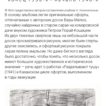
© Фото предоставлено автором-составителем альбома Н. Кононихиным
В основу альбома легли оригинальные офорты,
отпечатанные с авторских досок Веры Матюх,
случайно найденных в старом сарае на комаровской
даче внуком художника Петром Порай-Кошицем.
Из двух тяжелых свертков лишь на небольшой части
досок просматривался рисунок, многие были стерты,
другие окислились, и офортный рисунок покрыла
серая пелена эмульсии. Но даже беглого взгляда
было достаточно, чтобы понять, что несколько досок
имеют большое художественное и историческое
значение — речь идет о работах «Разделывают тушу»
(1941) и Казанском цикле офортов, выполненном
в годы эвакуации.