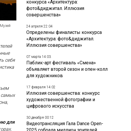
конкурса «Архитектура:
фото&диджитал. Иллюзия
совершенства»
 Музей
24 апреля 22:04
Определены финалисты конкурса
«Архитектура: фото&диджитал.
Иллюзия совершенства»
ителей
нные
07 марта 14:03
ть себя
Паблик-арт фестиваль «Смена»
истика
объявляет второй сезон и опен-колл
для художников
17 февраля 14:02
тьем
Иллюзия совершенства: конкурс
 самых
художественной фотографии и
она,
цифрового искусства
30 декабря 00:12
ию для
Видеотрансляция Гала Dance Open-
торах.
2025 собрала миллион зрителей