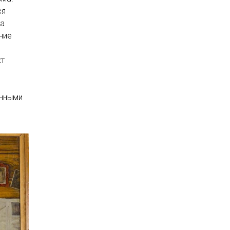
ся
та
ние
кт
анными