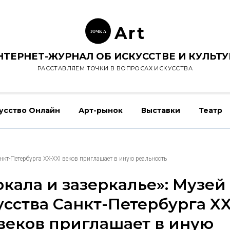
Ar
t
ТОЧК
А
НТЕРНЕТ-ЖУРНАЛ ОБ ИСКУССТВЕ И КУЛЬТУ
РАССТАВЛЯЕМ ТОЧКИ В ВОПРОСАХ ИСКУССТВА
усство Онлайн
Арт-рынок
Выставки
Театр
нкт-Петербурга XX-XXI веков приглашает в иную реальность
ркала и зазеркалье»: Музей
усства Санкт-Петербурга XX
 веков приглашает в иную