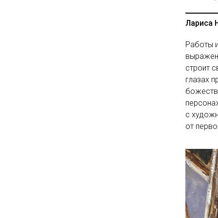
Лариса 
Работы 
выраженн
строит с
глазах п
божестве
персона
с художн
от перво