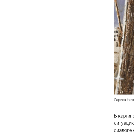
Лариса Наум
В картин
ситуацию
диалоге 