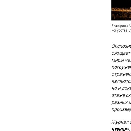
Екатерина 
искусства С
Экспозиц
ожидает 
миры чел
погруже
отражени
являются
но и до
этаже с
разных м
произвед
Журнал 
чтения»