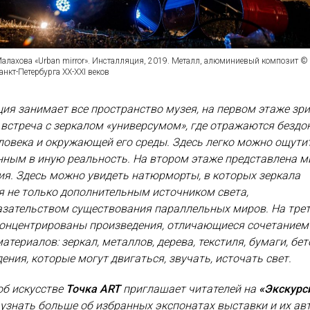
Малахова «Urban mirror». Инсталляция, 2019. Металл, алюминиевый композит ©
анкт-Петербурга ХХ-ХХI веков
ия занимает все пространство музея, на первом этаже зр
встреча с зеркалом «универсумом», где отражаются бездо
овека и окружающей его среды. Здесь легко можно ощути
нным в иную реальность. На втором этаже представлена м
я. Здесь можно увидеть натюрморты, в которых зеркала
 не только дополнительным источником света,
казательством существования параллельных миров. На тре
концентрированы произведения, отличающиеся сочетанием
атериалов: зеркал, металлов, дерева, текстиля, бумаги, бет
ения, которые могут двигаться, звучать, источать свет.
об искусстве
Точка ART
приглашает читателей на
«Экскурс
, узнать больше об избранных экспонатах выставки и их ав