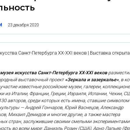
льность
23 декабря 2020
И
кусства Санкт-Петербурга XX-XXI веков | Выставка открыта
музея искусства Санкт-Петербурга XX-XXI веков
размести
родный выставочный проект
«Зеркала и зазеркалье»
, в к
участие известные российские музеи, галереи, коллекционе
и из Италии, Франции, Греции, Израиля, Испании, Чехии, С
30 авторов, среди которых есть имена, ставшие символом
культуры — Андрей Гончаров, Юрий Васнецов, Александр
ов, Михаил Демидов и многие другие, а также мастера
ных стран, заслужившие своими смелыми экспериментами
ость во всем мире: Даниэль Розин (США), Арно Лапьер (Фр