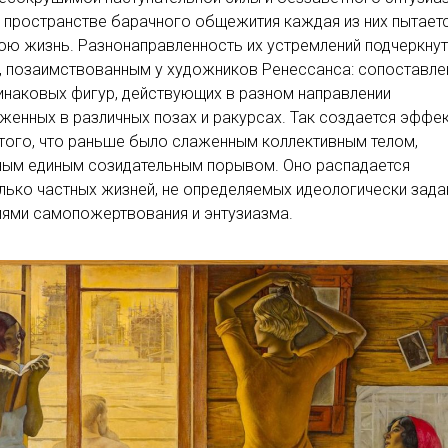
 пространстве барачного общежития каждая из них пытает
ою жизнь. Разнонаправленность их устремлений подчеркну
, позаимствованным у художников Ренессанса: сопоставле
инаковых фигур, действующих в разном направлении
женных в различных позах и ракурсах. Так создается эффе
того, что раньше было слаженным коллективным телом,
ным единым созидательным порывом. Оно распадается
лько частных жизней, не определяемых идеологически зад
ями самопожертвования и энтузиазма.