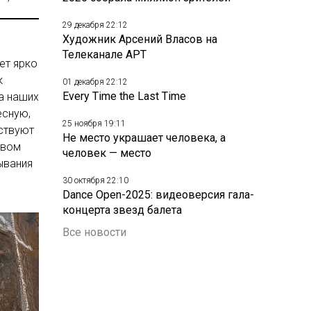
29 декабря 22:12
Художник Арсений Власов на
Телеканале АРТ
ет ярко
к
01 декабря 22:12
Every Time the Last Time
на наших
есную,
25 ноября 19:11
ствуют
Не место украшает человека, а
твом
человек — место
ывания
30 октября 22:10
Dance Open-2025: видеоверсия гала-
концерта звезд балета
Все новости