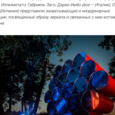
Иллюмитато, Габриель Заго, Дарио Имбо (все — Италия), 
 (Испания) представили захватывающие и неординарные
ции, посвященные образу зеркала и связанных с ним моти
ия.