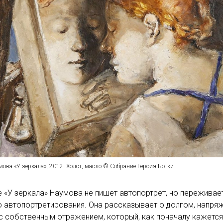
ова «У зеркала», 2012. Холст, масло © Собрание Героия Ботки
е «У зеркала» Наумова не пишет автопортрет, но переживае
 автопортретирования. Она рассказывает о долгом, напря
с собственным отражением, который, как поначалу кажется