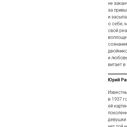
не закан
за привы
и засыпа
о себе, 
свой ре
воплощен
сознания
двойнико
и любовь
витает в
Юрий Ра
Известны
в 1937 г
ей карти
поколени
девушки 
нет той 