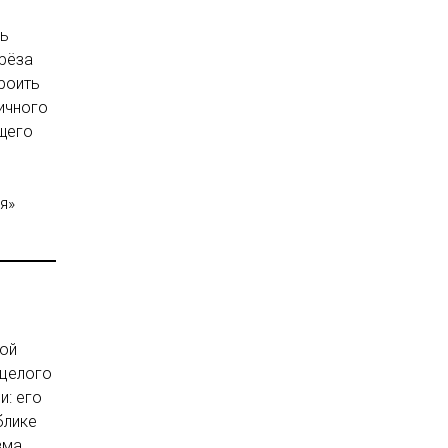
ль
грёза
роить
ичного
ющего
я»
ной
 целого
и: его
блике
зма.