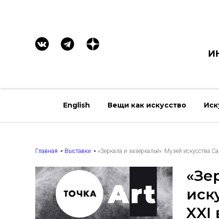
И
English
Вещи как искусство
Иск
Главная
Выставки
«Зеркала и зазеркалье»: Музей искусства Са
«Зе
иск
XXI