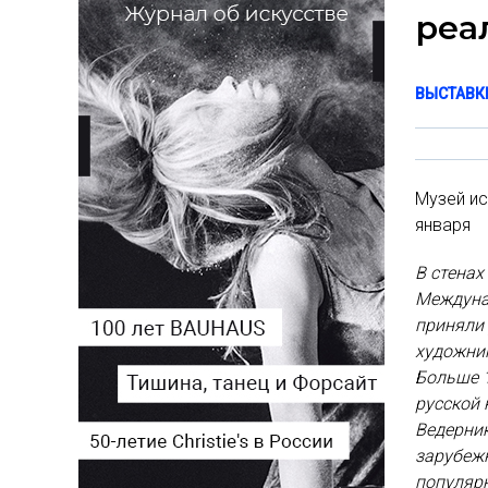
реа
ВЫСТАВК
Музей ис
января
В стенах
Междуна
приняли 
художник
Больше 1
русской 
Ведерник
зарубеж
популярн