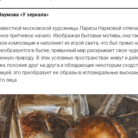
Наумова «У зеркала»
известной московской художницы Ларисы Наумовой отлича
ое притчевое начало. Изображая бытовые мотивы, она та
вои композиции и наполняет их игрой света, что быт прямо 
реобразуется в бытие, привычный мир раскрывает свое чуд
нную природу. В этих условных пространствах живут и дей
жи, похожие друг на друга и обладающие некоторым сходс
ицей, это преобразует ее образы в исповедальные высказ
го лица.