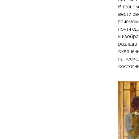
В тесном
вести св
приемом
почти од
и изобра
разлада 
охвачен
на неско
состояни