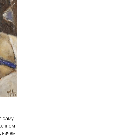
т саму
женном
, ничем