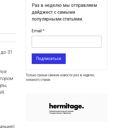
Раз в неделю мы отправляем
дайджест с самыми
популярными статьями.
Email
 до 31
Подписаться
лся
Только самые свежие новости раз в неделю,
отором
никакого спама
ры,
ША.
анция),