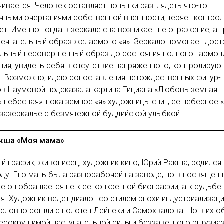
чивается. Человек оставляет попытки разглядеть что-то
чными очертаниями собственной внешности, теряет контро
ет. Именно тогда в зеркале сна возникает не отражение, а 
мечтательный образ желаемого «я». Зеркало помогает дост
альный несовершенный образ до состояния полного гармон
ия, увидеть себя в отсутствие напряженного, контролиру
. Возможно, идею сопоставления нетождественных фигур-
в Наумовой подсказала картина Тициана «Любовь земная
 небесная»: пока земное «я» художницы спит, ее небесное «
 зазеркалье с безмятежной буддийской улыбкой.
кша «Моя мама»
й график, живописец, художник кино, Юрий Ракша, родился
оду. Его мать была разнорабочей на заводе, но в посвящен
не он обращается не к ее конкретной биографии, а к судьбе
я. Художник ведет диалог со стилем эпохи индустриализаци
словно сошли с полотен Дейнеки и Самохвалова. Но в их о
несокрушимой наступательной силы и беззаветного энтузиа