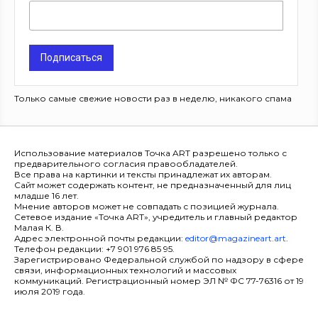
Подписаться
Только самые свежие новости раз в неделю, никакого спама
Использование материалов Точка ART разрешено только с
предварительного согласия правообладателей.
Все права на картинки и тексты принадлежат их авторам.
Сайт может содержать контент, не предназначенный для лиц
младше 16 лет.
Мнение авторов может не совпадать с позицией журнала.
Сетевое издание «Точка ART», учредитель и главный редактор
Малая К. В.
Адрес электронной почты редакции:
editor@magazineart.art
.
Телефон редакции: +7 901 976 85 95.
Зарегистрировано Федеральной службой по надзору в сфере
связи, информационных технологий и массовых
коммуникаций. Регистрационный номер ЭЛ № ФС 77-76316 от 19
июля 2019 года.