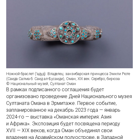
Ножной браслет (ʻадуд). Владелец: занзибарская принцесса Эмили Рюте
(Саида Салма б. Саид ал-Бусаиди), Оман, XIX век. Серебро, бирюза
© Национальный музей, Султанат Оман
В рамках подписанного соглашения будет
организовано проведение Дней Национального музея
Султаната Омана в Эрмитаже. Первое событие,
запланированное на декабрь 2023 года — январь
2024-го — выставка «Оманская империя: Азия
и Африка». Экспозиция будет посвящена периоду
XVII — XIX веков, когда Оман объединял свои
владения на Аравийском полуострове, в Западной