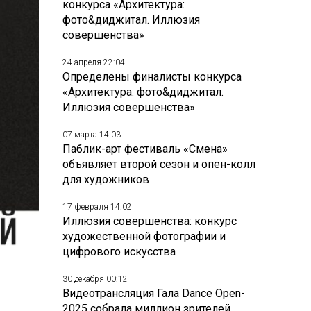
конкурса «Архитектура:
фото&диджитал. Иллюзия
совершенства»
24 апреля 22:04
Определены финалисты конкурса
«Архитектура: фото&диджитал.
Иллюзия совершенства»
07 марта 14:03
Паблик-арт фестиваль «Смена»
объявляет второй сезон и опен-колл
для художников
17 февраля 14:02
Иллюзия совершенства: конкурс
художественной фотографии и
цифрового искусства
30 декабря 00:12
Видеотрансляция Гала Dance Open-
2025 собрала миллион зрителей