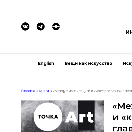
И
English
Вещи как искусство
Иск
Главная
Книги
«Между эмансипацией и «консервативной револ
«Ме
и «
гла