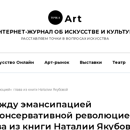
Ar
t
ТОЧК
А
НТЕРНЕТ-ЖУРНАЛ ОБ ИСКУССТВЕ И КУЛЬТУ
РАССТАВЛЯЕМ ТОЧКИ В ВОПРОСАХ ИСКУССТВА
усство Онлайн
Арт-рынок
Выставки
Театр
юцией»: глава из книги Наталии Якубовой
жду эмансипацией
консервативной революцие
ва из книги Наталии Якубо