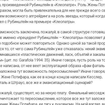
, произведенной Рубинштейн в «Клеопатре». Роль Жены Пот
разом, могла быть привлекательна для нее прежде всего с
м возможного апгрейдинга на роль звезды, который когда
л с Рубинштейн на премьере «Клеопатры».
зможность заключена, пожалуй, в самой структуре готовя
я: именно «прецедент Рубинштейн — Клеопатры» позволяет 
о подобное может повториться. Однако ценой за такой про
ся то, от чего сама Рубинштейн уже отказалась: некий экви
инавшихся «пластических движений, ласк, объятий и закал
 (цит. по: Garafola 1994: 35). Иначе говоря, пусть роль на т
е написана, от нее веет эксплуатацией образа «фам фаталь
заложена тут возможность переосмысления? Иначе говоря
в Жене Потифара, как ее в конце концов написали Кесслер,
аль и Штраус, все же и эмансипационный сценарий?
пожалуй, существует, но за некую плату. Финальный месседж
уничтожает то переосмысление, которое все же тут заложе
ние Жены Потифара, ее тягу к духовному. На мой взгляд, в