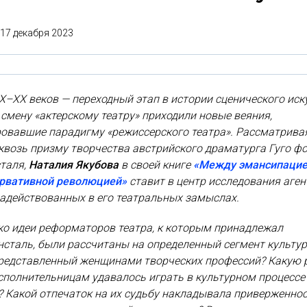
17 декабря 2023
X–XX веков — переходный этап в истории сценического иск
 смену «актерскому театру» приходили новые веяния,
овавшие парадигму «режиссерского театра». Рассматривая
квозь призму творчества австрийского драматурга Гуго ф
таля,
Наталия Якубова
в своей книге
«Между эмансипаци
ервативной революцией»
ставит в центр исследования аген
задействованных в его театральных замыслах.
ко идеи реформаторов театра, к которым принадлежал
сталь, были рассчитаны на определенный сегмент культу
представленный женщинами творческих профессий? Какую 
полнительницам удавалось играть в культурном процессе
 Какой отпечаток на их судьбу накладывала приверженно