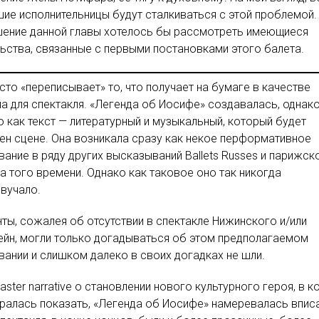
ие исполнительницы будут сталкиваться с этой проблемой.
шение данной главы хотелось бы рассмотреть имеющиеся
ьства, связанные с первыми постановками этого балета.
сто «переписывает» то, что получает на бумаге в качестве
а для спектакля. «Легенда об Иосифе» создавалась, однако
о как текст — литературный и музыкальный, который будет
н сцене. Она возникала сразу как некое перформативное
ание в ряду других высказываний Ballets Russes и парижск
а того времени. Однако как таковое оно так никогда
звучало.
ты, сожалея об отсутствии в спектакле Нижинского и/или
йн, могли только догадываться об этом предполагаемом
ании и слишком далеко в своих догадках не шли.
ster narrative о становлении нового культурного героя, в к
аралась показать, «Легенда об Иосифе» намеревалась вписа