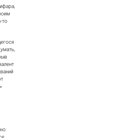
ифара,
воим
-то
щегося
думать,
рыв
валент
ываний
от
».
,
но:
се