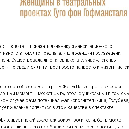
го проекта — показать динамику эмансипационного
ктивного в том, что предлагали для женщин произведения
аля. Существовала ли она, однако, в случае «Легенды
е»? Не сводится ли тут все просто-напросто к мизогинистс
есслера об очереди на роль Жены Потифара происходит
ленный момент — может быть, вполне уникальный в том смы
нном случае сама потенциальная исполнительница, Голубева
рует желание появиться в этом качестве в спектакле.
фиксирует некий ажиотаж вокруг роли, хотя, быть может,
твовал лишь в его воображении (если предположить, что