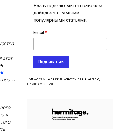
Раз в неделю мы отправляем
дайджест с самыми
популярными статьями.
Email
усства,
 этот
Подписаться
он
ей
тность
Только самые свежие новости раз в неделю,
никакого спама
рного
роль
 того
сть