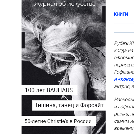
КНИГИ
Рубеж XI
когда на
сформир
период с
Гофманс
и «конс
актрис, 
Насколь
и Гофман
рынка, 
самим ис
времени?