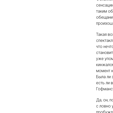
сенсации
таким об
обещание
произоше
Такая во
спектакл
что нечт
становит
уже упом
кинжалом»
момент н
Была ли 
есть ли 
Гофманст
Да, он, 
с ловно 
пробужде