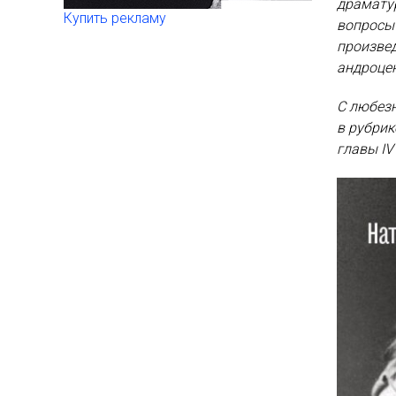
драматур
Купить рекламу
вопросы 
произвед
андроцен
С любез
в рубри
главы I