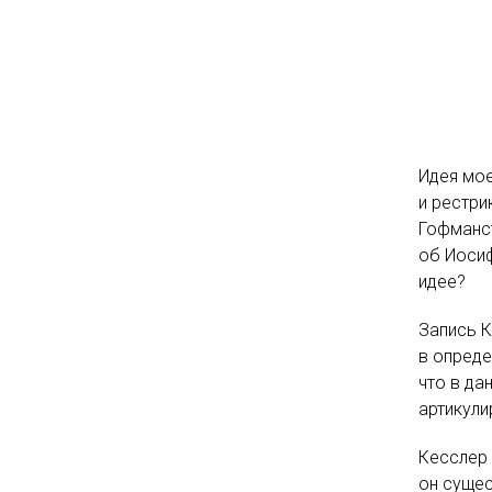
Идея мое
и рестри
Гофманст
об Иосиф
идее?
Запись К
в опреде
что в да
артикули
Кесслер 
он сущес