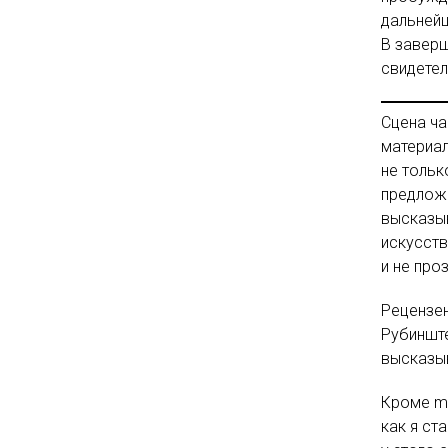
дальнейш
В завер
свидетел
Сцена ча
материал
не тольк
предложе
высказыв
искусств
и не про
Рецензен
Рубинште
высказыв
Кроме ma
как я ст