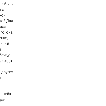
ли быть
ого
ной
та? Для
союз
го, она
енно,
льный
ы
беиду,
, когда
в других
ы
штейн:
де»