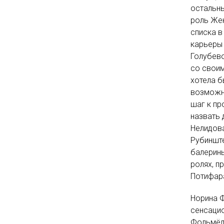
остальны
роль Жен
списка в
карьеры 
Голубево
со своим
хотела б
возможно
шаг к пр
назвать 
Нелидова
Рубинште
балерины
ролях, п
Потифар
Норина Ф
сенсацио
Фольмёлл