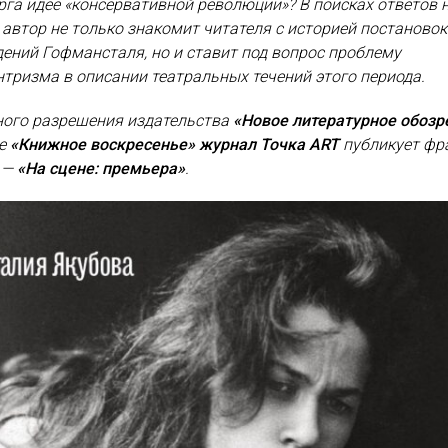
га идее «консервативной революции»? В поисках ответов н
автор не только знакомит читателя с историей постановок
ений Гофмансталя, но и ставит под вопрос проблему
тризма в описании театральных течений этого периода.
ного разрешения издательства
«Новое литературное обозр
ке
«Книжное воскресенье» журнал Точка ART
публикует фр
V —
«На сцене: премьера»
.