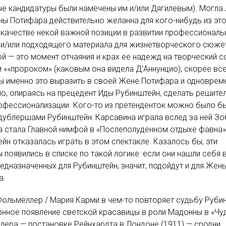
е кандидатуры были намечены им и/или Дягилевым). Могла 
ы Потифара действительно желанна для кого-нибудь из эт
 качестве некой важной позиции в развитии профессиональ
и/или подходящего материала для жизнетворческого сюже
й — это момент отчаяния и крах ее надежд на творческий 
 ««пророком» (каковым она видела Д’Аннунцио); скорее все
ы именно это выразить в своей Жене Потифара и одноврем
, опираясь на прецедент Иды Рубинштейн, сделать решите
офессионализации. Кого-то из претенденток можно было б
дублершами Рубинштейн: Карсавина играла вслед за ней Зо
 стала Главной нимфой в «Послеполуденном отдыхе фавна»
йн отказалась играть в этом спектакле. Казалось бы, эти
 появились в списке по такой логике: если они нашли себя 
редназначенных для Рубинштейн, значит, подойдут и для Жен
а.
ольмёллер / Мария Карми в чем-то повторяет судьбу Рубин
нное появление светской красавицы в роли Мадонны в «Чу
ера — постановке Рейнхардта в Лондоне (1911) — сродни