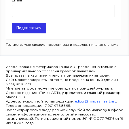
Email
Подписаться
Только самые свежие новости раз в неделю, никакого спама
Использование материалов Точка ART разрешено только с
предварительного согласия правообладателей.
Все права на картинки и тексты принадлежат их авторам.
Сайт может содержать контент, не предназначенный для лиц
младше 16 лет.
Мнение авторов может не совпадать с позицией журнала.
Сетевое издание «Точка ART», учредитель и главный редактор
Малая К. В.
Адрес электронной почты редакции:
editor@magazineart.art
.
Телефон редакции: +7 901 976 85 95.
Зарегистрировано Федеральной службой по надзору в сфере
связи, информационных технологий и массовых
коммуникаций. Регистрационный номер ЭЛ № ФС 77-76316 от 19
июля 2019 года.