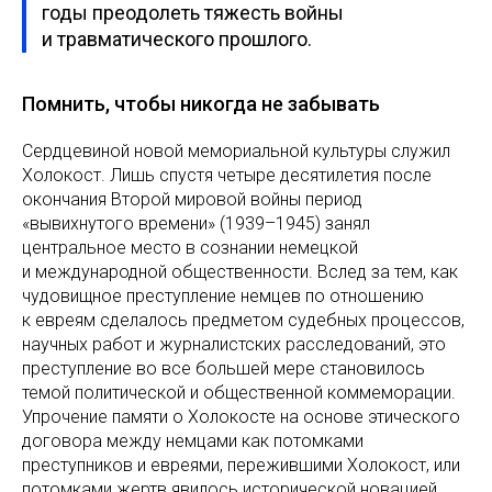
годы преодолеть тяжесть войны
и травматического прошлого.
Помнить, чтобы никогда не забывать
Сердцевиной новой мемориальной культуры служил
Холокост. Лишь спустя четыре десятилетия после
окончания Второй мировой войны период
«вывихнутого времени» (1939–1945) занял
центральное место в сознании немецкой
и международной общественности. Вслед за тем, как
чудовищное преступление немцев по отношению
к евреям сделалось предметом судебных процессов,
научных работ и журналистских расследований, это
преступление во все большей мере становилось
темой политической и общественной коммеморации.
Упрочение памяти о Холокосте на основе этического
договора между немцами как потомками
преступников и евреями, пережившими Холокост, или
потомками жертв явилось исторической новацией,