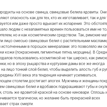
продукты на основе свинца, свинцовые белила ядовиты. Они
ляют опасность как для тех, кто их изготавливает, так и для 
зуется или даже просто вдыхает их испарения. Это обстоят
ало людям с незапамятных времен пользоваться ими не то
ителем, но и как косметическим средством. Так, римские м
и лицо смесью свинцовых белил с растительными маслами
 истолченными в порошок минералами: это позволяло им с
ки кожи (покраснения, пигментные пятна, морщины). В Сред
далов пользовались косметикой не так широко, как римск
нки; но в эпоху рыцарства и куртуазии дамы все же иногда
 на лицо тонкий слой белил, чтобы выделить алость губ и р
ередины XVII века эта тенденция начинает усиливаться,
ующем столетии достигает апогея. Мужчины и женщины по
ем свинцовых белил и вдобавок подкрашивают губы и скул
, столь же ядовитой краской на основе киновари. Сплошь 
нчивается трагически, но желание быть прекрасней всех
вает страх смерти.