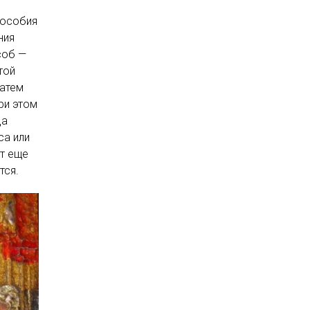
пособия
ния
соб —
той
затем
ри этом
да
са или
ют еще
тся.