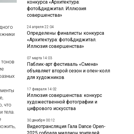
конкурса «Архитектура:
фото&диджитал. Иллюзия
совершенства»
одного
24 апреля 22:04
Определены финалисты конкурса
ожники
«Архитектура: фото&диджитал.
Иллюзия совершенства»
07 марта 14:03
 тонов
Паблик-арт фестиваль «Смена»
ие
объявляет второй сезон и опен-колл
 разных
для художников
17 февраля 14:02
гменты
Иллюзия совершенства: конкурс
е,
художественной фотографии и
, что
цифрового искусства
и тела.
е
30 декабря 00:12
ложить,
Видеотрансляция Гала Dance Open-
2025 собрала миллион зрителей