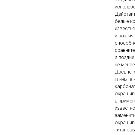
использо
Действит
белые кр
известня
и различ
способно
сравните
а поздне
не менее
Древнего
глины, а
карбонат
окрашив
в примен
известно
заменить
окрашив
титановы