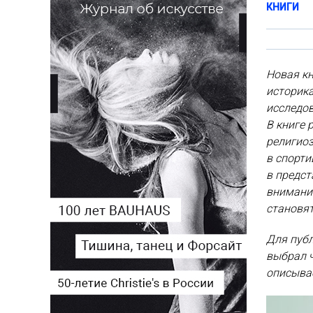
КНИГИ
Новая к
историк
исследов
В книге 
религиоз
в спорти
в предст
внимание
становят
Для пуб
выбрал 
описыва