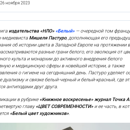
26 ноября 2023
нига
издательства «НЛО»
«Белый»
— очередной том францу
а-медиевиста
Мишеля Пастуро
, дополняющая его предыду
ания об истории цвета в Западной Европе на протяжении в
рассматриваются разные грани белого, его эволюция от цв
ного культа и монархии до активного внедрения белого
вную и медицинскую сферы в новейшей истории, а также
авления о гигиене на сегодняшний день. Пастуро уделяет о
 дуализму и связке белый-черный и белый-красный, где эт
ся антиподами друг друга.
ликации в рубрике
«Книжное воскресенье» журнал Точка A
четвертую главу
«ЦВЕТ СОВРЕМЕННОСТИ»
и ее часть, в ко
ется
«Белый цвет художников»
.