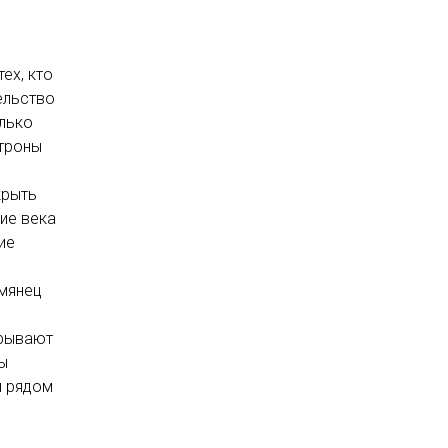
тех, кто
ельство
лько
атроны
,
крыть
ние века
ие
умянец
крывают
ы
и рядом