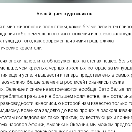
Белый цвет художников
 в мир живописи и посмотрим, какие белые пигменты прир
ждения либо ремесленного изготовления использовали худ
х нужд до того, как современная химия предложила
тические красители.
сях эпохи палеолита, обнаруженных на стенах пещер, белых
меньше, чем красных, черных и желтых, которые за минувш
тия еще и успели выцвести и теперь представлены в самых
; возможно, белые элементы росписей появились позже
х. Зеленые и синие не встречаются вообще. Зато белые пи
отребляться раньше и в большем количестве, чем остальны
 разновидности живописи, о которой нам известно только то
видимому, возникла задолго до всех прочих: в раскрашивани
ьтатам исследования таких практик, существующих и понын
рых народов Африки, Америки и Океании, мы можем предпо
белых росписей, покрывавших лицо, торс, руки и ноги,