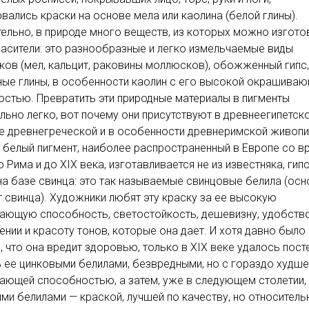
вались краски на основе мела или каолина (белой глины).
ельно, в природе много веществ, из которых можно изгото
асители: это разнообразные и легко измельчаемые виды
ков (мел, кальцит, раковины моллюсков), обожженный гипс,
ные глины, в особенности каолин с его высокой окрашива
стью. Превратить эти природные материалы в пигменты
льно легко, вот почему они присутствуют в древнеегипетско
е древнегреческой и в особенности древнеримской живопи
 белый пигмент, наиболее распространенный в Европе со в
 Рима и до XIX века, изготавливается не из известняка, гипс
 на базе свинца: это так называемые свинцовые белила (ос
 свинца). Художники любят эту краску за ее высокую
ающую способность, светостойкость, дешевизну, удобств
ении и красоту тонов, которые она дает. И хотя давно было
, что она вредит здоровью, только в XIX веке удалось пост
 ее цинковыми белилами, безвредными, но с гораздо худше
ающей способностью, а затем, уже в следующем столетии,
ми белилами — краской, лучшей по качеству, но относитель