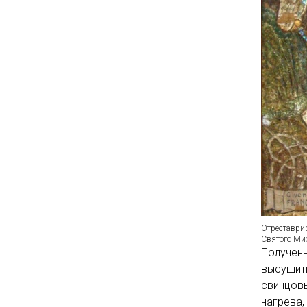
Отреставрир
Святого Ми
Полученн
высушить
свинцовы
нагрева,