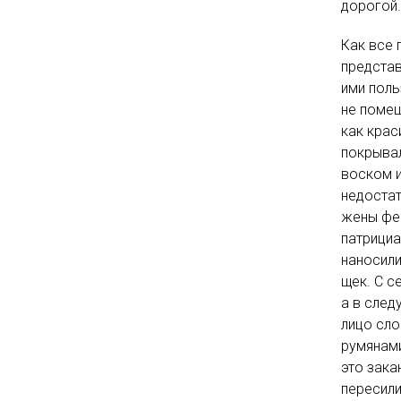
дорогой.
Как все 
представ
ими поль
не помеш
как крас
покрывал
воском и
недостат
жены фео
патрициа
наносили
щек. С с
а в след
лицо сло
румянами
это зака
пересили