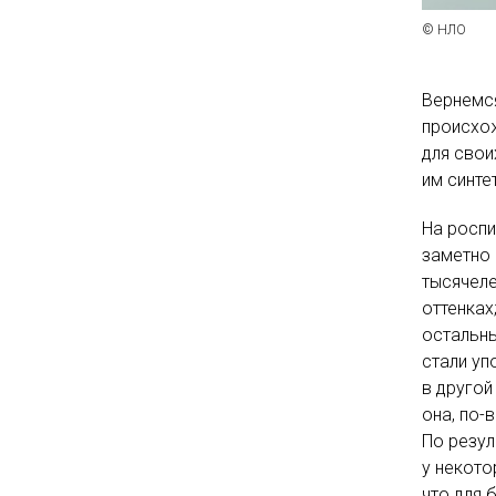
© НЛО
Вернемся
происхо
для свои
им синте
На роспи
заметно 
тысячеле
оттенках
остальны
стали уп
в другой
она, по-
По резул
у некото
что для 