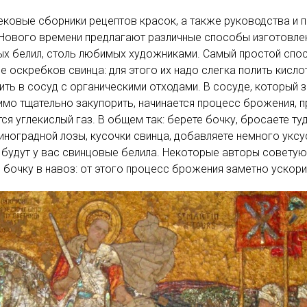
ковые сборники рецептов красок, а также руководства и 
Нового времени предлагают различные способы изготовле
ых белил, столь любимых художниками. Самый простой спо
е оскребков свинца: для этого их надо слегка полить кисло
ить в сосуд с органическими отходами. В сосуде, который 
мо тщательно закупорить, начинается процесс брожения, п
ся углекислый газ. В общем так: берете бочку, бросаете ту
иноградной лозы, кусочки свинца, добавляете немного уксу
 будут у вас свинцовые белила. Некоторые авторы совету
 бочку в навоз: от этого процесс брожения заметно ускори