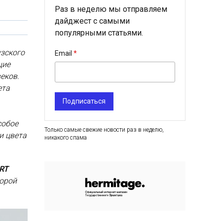
Раз в неделю мы отправляем
дайджест с самыми
популярными статьями.
зского
Email
щие
еков.
ета
Подписаться
собое
Только самые свежие новости раз в неделю,
и цвета
никакого спама
RT
торой