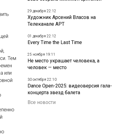
29 декабря 22:12
вить
Художник Арсений Власов на
Телеканале АРТ
ющей
01 декабря 22:12
Every Time the Last Time
й,
25 ноября 19:11
си. Тем
Не место украшает человека, а
ремен
человек — место
а или
новной
30 октября 22:10
Dance Open-2025: видеоверсия гала-
концерта звезд балета
о
Все новости
епенно
й
но