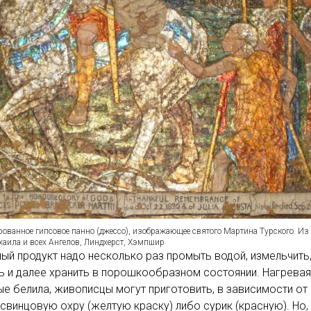
ованное гипсовое панно (джессо), изображающее святого Мартина Турского. Из
хаила и всех Ангелов, Линдхерст, Хэмпшир
ый продукт надо несколько раз промыть водой, измельчить
 и далее хранить в порошкообразном состоянии. Нагревая
е белила, живописцы могут приготовить, в зависимости от 
 свинцовую охру (желтую краску) либо сурик (красную). Но,