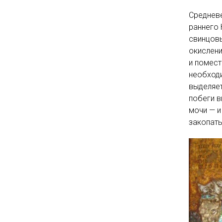
Средневе
раннего 
свинцов
окислени
и помест
необходи
выделяет
побеги в
мочи — и
закопать