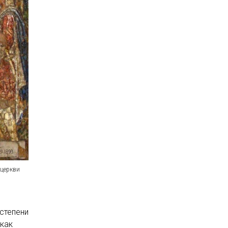
 церкви
,
степени
 как