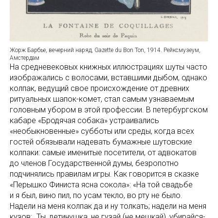
Жорж Барбье, вечерний наряд, Gazette du Bon Ton, 1914. Рейксмузеум,
Амстердам
На средневековых книжных иллюстрациях шуты часто
изображались с волосами, вставшими дыбом, однако
колпак, ведущий свое происхождение от древних
ритуальных шапок-комет, стал самым узнаваемым
головным убором в этой профессии. В петербургском
кабаре «Бродячая собака» устраивались
«необыкновенные» субботы или среды, когда всех
гостей обязывали надевать бумажные шутовские
колпаки: самые именитые посетители, от адвокатов
до членов Государственной думы, безропотно
подчинялись правилам игры. Как говорится в сказке
«Перышко Финиста ясна сокола»: «На той свадьбе
и я был, вино пил, по усам текло, во рту не было.
Надели на меня колпак да и ну толкать; надели на меня
кузов: „Ты, детинушка, не гузай (не мешкай), убирайся-