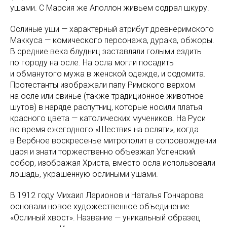
ушами. С Марсия же Аполлон живьем содрал шкуру.
Ослиные уши — характерный атрибут древнеримского
Маккуса — комического персонажа, дурака, обжоры.
В средние века блудниц заставляли голыми ездить
по городу на осле. На осла могли посадить
и обманутого мужа в женской одежде, и содомита.
Протестанты изображали папу Римского верхом
на осле или свинье (также традиционное животное
шутов) в наряде распутниц, которые носили платья
красного цвета — католических мучеников. На Руси
во время ежегодного «Шествия на осляти», когда
в Вербное воскресенье митрополит в сопровождении
царя и знати торжественно объезжал Успенский
собор, изображая Христа, вместо осла использовали
лошадь, украшенную ослиными ушами.
В 1912 году Михаил Ларионов и Наталья Гончарова
основали новое художественное объединение
«Ослиный хвост». Название — уникальный образец