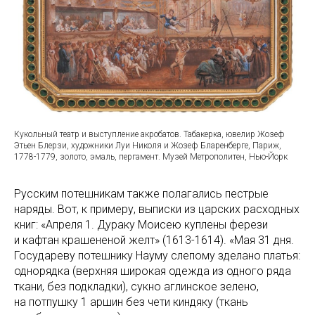
Кукольный театр и выступление акробатов. Табакерка, ювелир Жозеф
Этьен Блерзи, художники Луи Николя и Жозеф Бларенберге, Париж,
1778-1779, золото, эмаль, пергамент. Музей Метрополитен, Нью-Йорк
Русским потешникам также полагались пестрые
наряды. Вот, к примеру, выписки из царских расходных
книг: «Апреля 1. Дураку Моисею куплены ферези
и кафтан крашененой желт» (1613-1614). «Мая 31 дня.
Государеву потешнику Науму слепому зделано платья:
однорядка (верхняя широкая одежда из одного ряда
ткани, без подкладки), сукно аглинское зелено,
на потпушку 1 аршин без чети киндяку (ткань