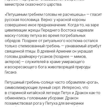
министром сказочного царства.
«Петушиным гребнем головы не расчешешь» — гласит
русская пословица. Верно: у красной короны
совершенно иное предназначение. Когда-то, на заре
цивилизации жрецы Переднего Востока надевали
маску-голову петуха во время погребальных
обрядов. Позднее от ритуального костюма остался
только стилизованный гребень — узнаваемый атрибут
священной птицы. В древней Армении он украшал
головы дзайнарку-гусанов (позднее — мимов,
актеров) — служителей в храме умирающего
и воскресающего бога животворящей природы
Гисанэ.
Петушиный гребень-солнце часто обрамляли «рога»,
символизирующие лунный серп. Интересно, что
в старинной китайской легенде Петух и Дракон как-то
обменялись головными уборами: Дракон
позаимствовал рога у Петуха для вечеринки