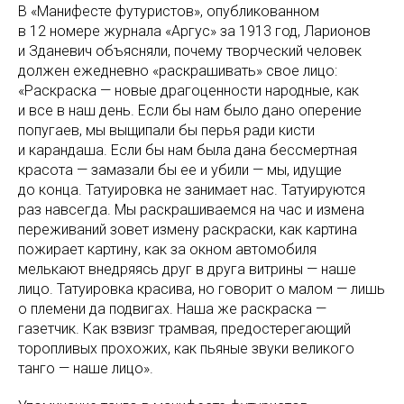
В «Манифесте футуристов», опубликованном
в 12 номере журнала «Аргус» за 1913 год, Ларионов
и Зданевич объясняли, почему творческий человек
должен ежедневно «раскрашивать» свое лицо:
«Раскраска — новые драгоценности народные, как
и все в наш день. Если бы нам было дано оперение
попугаев, мы выщипали бы перья ради кисти
и карандаша. Если бы нам была дана бессмертная
красота — замазали бы ее и убили — мы, идущие
до конца. Татуировка не занимает нас. Татуируются
раз навсегда. Мы раскрашиваемся на час и измена
переживаний зовет измену раскраски, как картина
пожирает картину, как за окном автомобиля
мелькают внедряясь друг в друга витрины — наше
лицо. Татуировка красива, но говорит о малом — лишь
о племени да подвигах. Наша же раскраска —
газетчик. Как взвизг трамвая, предостерегающий
торопливых прохожих, как пьяные звуки великого
танго — наше лицо».