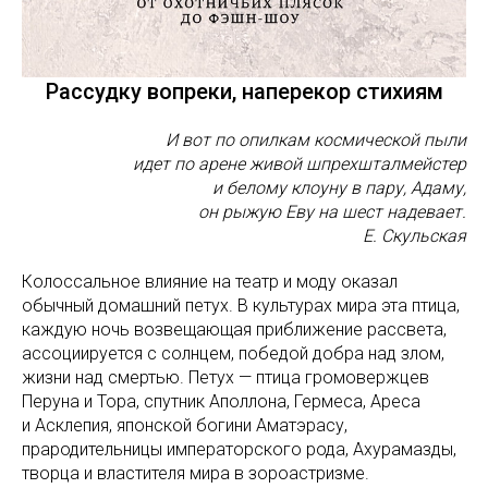
Рассудку вопреки, наперекор стихиям
И вот по опилкам космической пыли
идет по арене живой шпрехшталмейстер
и белому клоуну в пару, Адаму,
он рыжую Еву на шест надевает.
Е. Скульская
Колоссальное влияние на театр и моду оказал
обычный домашний петух. В культурах мира эта птица,
каждую ночь возвещающая приближение рассвета,
ассоциируется с солнцем, победой добра над злом,
жизни над смертью. Петух — птица громовержцев
Перуна и Тора, спутник Аполлона, Гермеса, Ареса
и Асклепия, японской богини Аматэрасу,
прародительницы императорского рода, Ахурамазды,
творца и властителя мира в зороастризме.