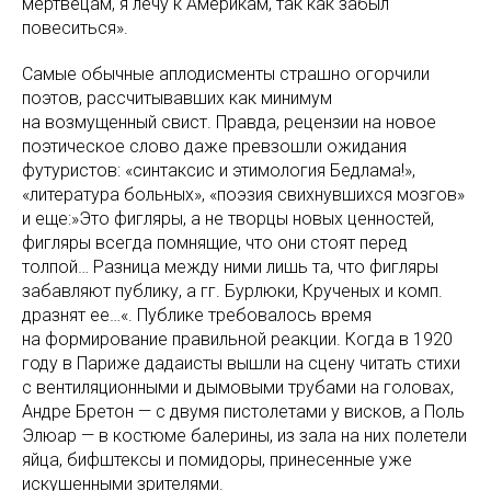
мертвецам, я лечу к Америкам, так как забыл
повеситься».
Самые обычные аплодисменты страшно огорчили
поэтов, рассчитывавших как минимум
на возмущенный свист. Правда, рецензии на новое
поэтическое слово даже превзошли ожидания
футуристов: «синтаксис и этимология Бедлама!»,
«литература больных», «поэзия свихнувшихся мозгов»
и еще:»Это фигляры, а не творцы новых ценностей,
фигляры всегда помнящие, что они стоят перед
толпой… Разница между ними лишь та, что фигляры
забавляют публику, а гг. Бурлюки, Крученых и комп.
дразнят ее…«. Публике требовалось время
на формирование правильной реакции. Когда в 1920
году в Париже дадаисты вышли на сцену читать стихи
с вентиляционными и дымовыми трубами на головах,
Андре Бретон — с двумя пистолетами у висков, а Поль
Элюар — в костюме балерины, из зала на них полетели
яйца, бифштексы и помидоры, принесенные уже
искушенными зрителями.