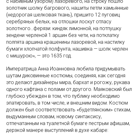
с набивным узором) лазоревого, на строку пошло
золотник шолку багрового, нашиты петли хамьянные
(недорогая шелковая ткань), пришито 12 пуговиц
серебряных белых, на отлошки лоскут отласу
золотного…ферязи: киндяк лимонной, на потпушку
зендени черленой 1 аршин без чети, на потклатку
полпята аршина крашенины лазоревой, на настилку
бумаги хлопчатой полфунта, нашивка — шолк черлен
с мишурою», — это 1635 год.
Императрица Анна Иоанновна любила придумывать
шутам диковинные костюмы, соединяя, как сегодня
это делают дизайнеры мира, бархат и рогожу, рукава
одного кафтана с полами от другого. Маяковский был
глубоко убежден в том, что публику необходимо
эпатировать, в том числе, и внешним видом. Костюм
должен был соответствовать «будетлянским» стихам,
выдуманным словам, новому синтаксису,
отпечатанным на туалетной бумаге пестрым афишам,
дерзкой манере выступлений в духе кабаре: