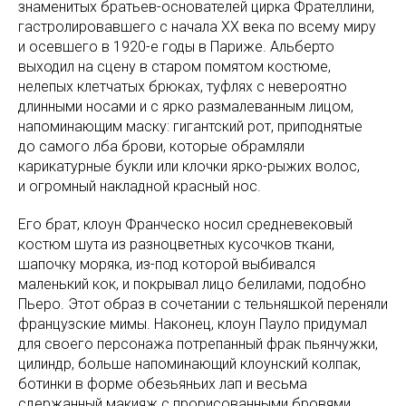
знаменитых братьев-основателей цирка Фрателлини,
гастролировавшего с начала ХХ века по всему миру
и осевшего в 1920-е годы в Париже. Альберто
выходил на сцену в старом помятом костюме,
нелепых клетчатых брюках, туфлях с невероятно
длинными носами и с ярко размалеванным лицом,
напоминающим маску: гигантский рот, приподнятые
до самого лба брови, которые обрамляли
карикатурные букли или клочки ярко-рыжих волос,
и огромный накладной красный нос.
Его брат, клоун Франческо носил средневековый
костюм шута из разноцветных кусочков ткани,
шапочку моряка, из-под которой выбивался
маленький кок, и покрывал лицо белилами, подобно
Пьеро. Этот образ в сочетании с тельняшкой переняли
французские мимы. Наконец, клоун Пауло придумал
для своего персонажа потрепанный фрак пьянчужки,
цилиндр, больше напоминающий клоунский колпак,
ботинки в форме обезьяньих лап и весьма
сдержанный макияж с прорисованными бровями,