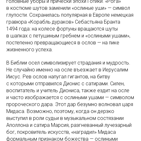
головные уборы и прически эпохи Готики. «Рога»
в костюме шутов заменили «ослиные уши» — символ
глупости. Сохранилась популярная в Европе немецкая
гравюра «Корабль дураков» Себастьяна Бранта
1494 года: на колесе фортуны вращаются шуты
в шапках с петушиным гребнем и «ослиными ушами»,
постепенно превращающиеся в ослов — на пике
жизненного успеха.
В Библии осел символизирует страдания и мудрость.
Не случайно именно на осле въезжает в Иерусалим
Иисус. Рев ослов напугал гигантов, на битву
с которыми отправился Дионис с сатирами. Силен,
воспитатель и учитель Диониса, также ездит на осле
и часто изображается с ослиными ушами — символом
пророческого дара. Этот дар безумно волновал царя
Мидаса. Возможно, поэтому, когда он дерзко
выступил в роли судьи в музыкальном состязании
Аполлона и сатира Марсия, разгневанный лучезарный
бог, покровитель искусств, «наградил» Мидаса
формальным признаком божества — ослиными