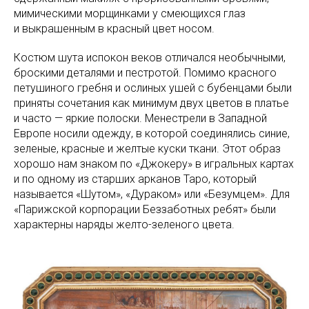
мимическими морщинками у смеющихся глаз
и выкрашенным в красный цвет носом.
Костюм шута испокон веков отличался необычными,
броскими деталями и пестротой. Помимо красного
петушиного гребня и ослиных ушей с бубенцами были
приняты сочетания как минимум двух цветов в платье
и часто — яркие полоски. Менестрели в Западной
Европе носили одежду, в которой соединялись синие,
зеленые, красные и желтые куски ткани. Этот образ
хорошо нам знаком по «Джокеру» в игральных картах
и по одному из старших арканов Таро, который
называется «Шутом», «Дураком» или «Безумцем». Для
«Парижской корпорации Беззаботных ребят» были
характерны наряды желто-зеленого цвета.