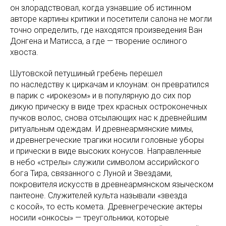
он злорадствовал, когда узнавшие об истинном
авторе картины критики и посетители салона не могли
точно определить, где находятся произведения Ван
Донгена и Матисса, а где — творение ослиного
хвоста.
Шутовской петушиный гребень перешел
по наследству к циркачам и клоунам: он превратился
в парик с «ирокезом» и в популярную до сих пор
дикую прическу в виде трех красных остроконечных
пучков волос, снова отсылающих нас к древнейшим
ритуальным одеждам. И древнеармянские мимы,
и древнегреческие трагики носили головные уборы
и прически в виде высоких конусов. Направленные
в небо «стрелы» служили символом ассирийского
бога Тира, связанного с Луной и Звездами,
покровителя искусств в древнеармянском языческом
пантеоне. Служителей культа называли «звезда
с косой», то есть комета. Древнегреческие актеры
носили «онкосы» — треугольники, которые