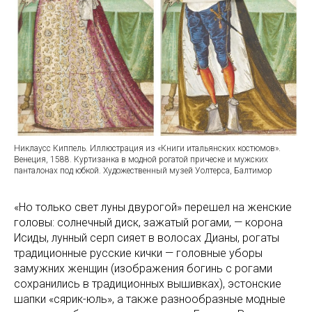
Никлаусс Киппель. Иллюстрация из «Книги итальянских костюмов».
Венеция, 1588. Куртизанка в модной рогатой прическе и мужских
панталонах под юбкой. Художественный музей Уолтерса, Балтимор
«Но только свет луны двурогой» перешел на женские
головы: солнечный диск, зажатый рогами, — корона
Исиды, лунный серп сияет в волосах Дианы, рогаты
традиционные русские кички — головные уборы
замужних женщин (изображения богинь с рогами
сохранились в традиционных вышивках), эстонские
шапки «сярик-юль», а также разнообразные модные