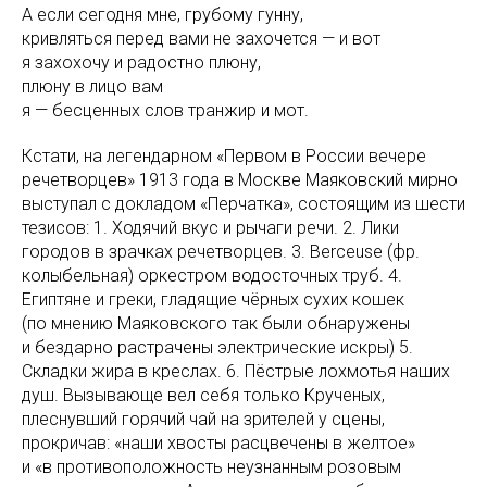
А если сегодня мне, грубому гунну,
кривляться перед вами не захочется — и вот
я захохочу и радостно плюну,
плюну в лицо вам
я — бесценных слов транжир и мот.
Кстати, на легендарном «Первом в России вечере
речетворцев» 1913 года в Москве Маяковский мирно
выступал с докладом «Перчатка», состоящим из шести
тезисов: 1. Ходячий вкус и рычаги речи. 2. Лики
городов в зрачках речетворцев. 3. Berceuse (фр.
колыбельная) оркестром водосточных труб. 4.
Египтяне и греки, гладящие чёрных сухих кошек
(по мнению Маяковского так были обнаружены
и бездарно растрачены электрические искры) 5.
Складки жира в креслах. 6. Пёстрые лохмотья наших
душ. Вызывающе вел себя только Крученых,
плеснувший горячий чай на зрителей у сцены,
прокричав: «наши хвосты расцвечены в желтое»
и «в противоположность неузнанным розовым