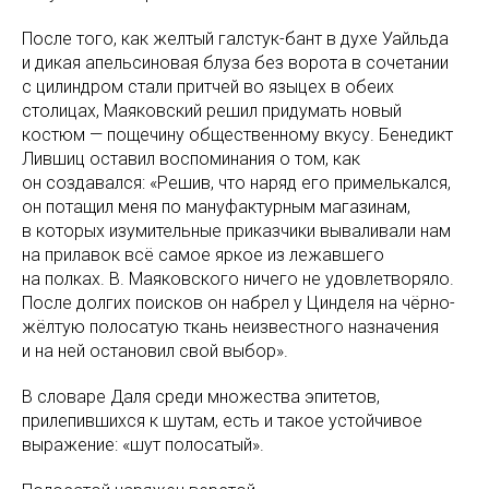
После того, как желтый галстук-бант в духе Уайльда
и дикая апельсиновая блуза без ворота в сочетании
с цилиндром стали притчей во языцех в обеих
столицах, Маяковский решил придумать новый
костюм — пощечину общественному вкусу. Бенедикт
Лившиц оставил воспоминания о том, как
он создавался: «Решив, что наряд его примелькался,
он потащил меня по мануфактурным магазинам,
в которых изумительные приказчики вываливали нам
на прилавок всё самое яркое из лежавшего
на полках. В. Маяковского ничего не удовлетворяло.
После долгих поисков он набрел у Цинделя на чёрно-
жёлтую полосатую ткань неизвестного назначения
и на ней остановил свой выбор».
В словаре Даля среди множества эпитетов,
прилепившихся к шутам, есть и такое устойчивое
выражение: «шут полосатый».