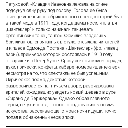
Петуховой: «Клавдия Ивановна лежала на спине,
подсунув одну руку под голову. Голова ее была
в чепце интенсивно абрикосового цвета, который был
в такой моде в 1911 году, когда дамы носили платья
„шантеклер“ и только начинали танцевать
аргентинский танец танго». Фамилия владелицы
бриллиантов, спрятанных в стуле, отсылала читателей
и к пьесе Эдмонда Ростана «Шантеклер» (фр. «певец
зари»), премьера которой состоялась в 1910 году
в Париже и в Петербурге. Сразу же появились наряды,
духи, прически, конфеты, кабаре-номера «шантеклер»,
несмотря на то, что спектакль не был успешным.
Лирическая поэма, действие которой
разворачивается на птичьем дворе, разочаровала
зрителей, ожидавших увидеть новый шедевр в духе
«Сирано де Бержерака». Однако образ главного
героя, петуха-поэта, готового отдать жизнь во имя
искусства, рассеивающего мрак ночи и души, точно
попал в обнаженный нерв эпохи.