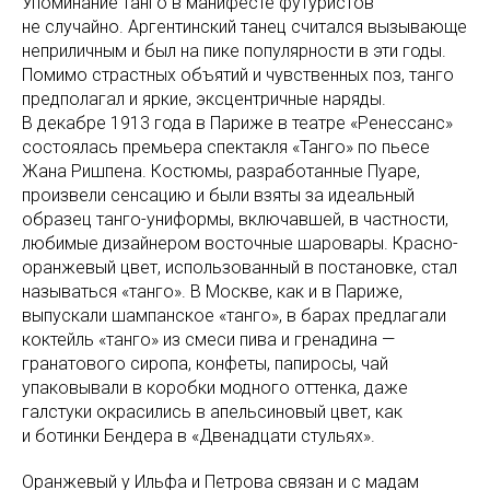
Упоминание танго в манифесте футуристов
не случайно. Аргентинский танец считался вызывающе
неприличным и был на пике популярности в эти годы.
Помимо страстных объятий и чувственных поз, танго
предполагал и яркие, эксцентричные наряды.
В декабре 1913 года в Париже в театре «Ренессанс»
состоялась премьера спектакля «Танго» по пьесе
Жана Ришпена. Костюмы, разработанные Пуаре,
произвели сенсацию и были взяты за идеальный
образец танго-униформы, включавшей, в частности,
любимые дизайнером восточные шаровары. Красно-
оранжевый цвет, использованный в постановке, стал
называться «танго». В Москве, как и в Париже,
выпускали шампанское «танго», в барах предлагали
коктейль «танго» из смеси пива и гренадина —
гранатового сиропа, конфеты, папиросы, чай
упаковывали в коробки модного оттенка, даже
галстуки окрасились в апельсиновый цвет, как
и ботинки Бендера в «Двенадцати стульях».
Оранжевый у Ильфа и Петрова связан и с мадам