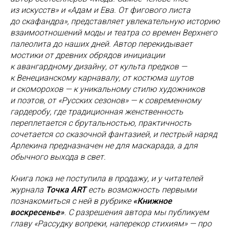
из искусств» и «Адам и Ева. От фигового листа
до скафандра», представляет увлекательную историю
взаимоотношений моды и театра со времен Верхнего
палеолита до наших дней. Автор перекидывает
мостики от древних обрядов инициации
к авангардному дизайну, от культа предков —
к Венецианскому карнавалу, от костюма шутов
и скоморохов — к уникальному стилю художников
и поэтов, от «Русских сезонов» — к современному
гардеробу, где традиционная женственность
переплетается с брутальностью, практичность
сочетается со сказочной фантазией, и пестрый наряд
Арлекина предназначен не для маскарада, а для
обычного выхода в свет.
Книга пока не поступила в продажу, и у читателей
журнала
Точка ART
есть возможность первыми
познакомиться с ней в рубрике
«Книжное
воскресенье»
. С разрешения автора мы публикуем
главу «Рассудку вопреки, наперекор стихиям» — про