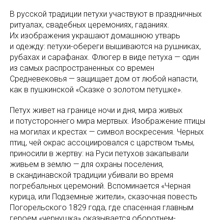
В русской традиции петухи участвуют в праздничных
ритуалах, свадебных церемониях, гаданиях.
Их изображения украшают домашнюю утварь
и одежду: петухи-обереги вышиваются на рушниках,
рубахах и сарафанах. Флюгер в виде петуха — один
из самых распространенных со времен
Средневековья — защищает дом от любой напасти,
как в пушкинской «Сказке о золотом петушке».
Петух живет на границе ночи и дня, мира живых
и потустороннего мира мертвых. Изображение птицы
на могилах и крестах — символ воскресения. Черных
птиц, чей окрас ассоциировался с царством тьмы,
приносили в жертву: на Руси петухов закапывали
живьем в землю — для охраны поселения,
в скандинавской традиции убивали во время
погребальных церемоний. Вспоминается «Черная
курица, или Подземные жители», сказочная повесть
Погорельского 1829 года, где спасенная главным
героем «чернушка» оказывается оборотнем-