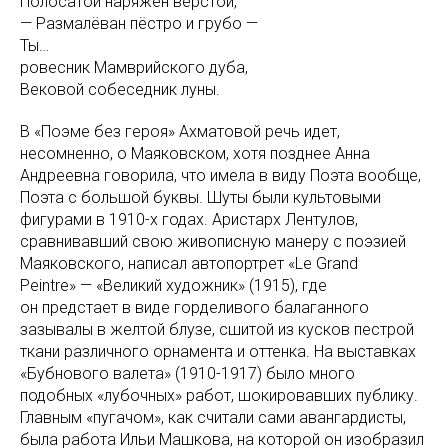
Полосатой наряжен верстой,
— Размалёван пёстро и грубо —
Ты…
ровесник Мамврийского дуба,
Вековой собеседник луны.
В «Поэме без героя» Ахматовой речь идет,
несомненно, о Маяковском, хотя позднее Анна
Андреевна говорила, что имела в виду Поэта вообще,
Поэта с большой буквы. Шуты были культовыми
фигурами в 1910-х годах. Аристарх Лентулов,
сравнивавший свою живописную манеру с поэзией
Маяковского, написал автопортрет «Le Grand
Peintre» — «Великий художник» (1915), где
он предстает в виде горделивого балаганного
зазывалы в желтой блузе, сшитой из кусков пестрой
ткани различного орнамента и оттенка. На выставках
«Бубнового валета» (1910-1917) было много
подобных «лубочных» работ, шокировавших публику.
Главным «пугачом», как считали сами авангардисты,
была работа Ильи Машкова, на которой он изобразил