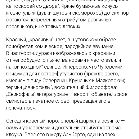
ка поскорей со двора“. Яркие бумажные конусы
и свистульки (дудки шутов и скоморохов) до сих пор
остаются непременным атрибутом различных
праздников, и не только детских.
Красный, „красивый“ цвет, в шутовском образе
приобретал комическое, пародийное звучание.
В частности, дураки изображались с красными
от непробудного пьянства носами и часто ездили
на „виноходной“ свинье. Интересно, что Чуковский
придумал для поэтов-футуристов (прежде всего,
имелись в виду Северянин, Крученых и Маяковский)
термин „свинофилы“, восхитивший Философова:
„Свинофилы“ литературные — вносят обывательское
свинство в печатное слово, превращая его в…
непечатное».
Сегодня красный поролоновый шарик на резинке —
самый узнаваемый и доступный атрибут костюма
клоуна. Ввел его в моду Альберто, один из трех