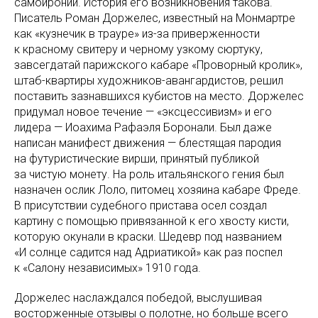
самоиронии. История его возникновения такова.
Писатель Роман Доржелес, известный на Монмартре
как «кузнечик в трауре» из-за приверженности
к красному свитеру и черному узкому сюртуку,
завсегдатай парижского кабаре «Проворный кролик»,
штаб-квартиры художников-авангардистов, решил
поставить зазнавшихся кубистов на место. Доржелес
придумал новое течение — «эксцессивизм» и его
лидера — Иоахима Рафаэля Боронали. Был даже
написан манифест движения — блестящая пародия
на футуристические вирши, принятый публикой
за чистую монету. На роль итальянского гения был
назначен ослик Лоло, питомец хозяина кабаре Фреде.
В присутствии судебного пристава осел создал
картину с помощью привязанной к его хвосту кисти,
которую окунали в краски. Шедевр под названием
«И солнце садится над Адриатикой» как раз поспел
к «Салону независимых» 1910 года.
Доржелес наслаждался победой, выслушивая
восторженные отзывы о полотне, но больше всего