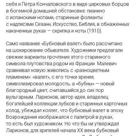
себя и Петра Кончаловского в виде цирковых борцов
в богемной домашней обстановке: пианино
с испанскими нотами, старинные фолианты
с надписями Сезанн, Искусство, Библия, в обнаженных
накаченных руках — скрипка и ноты (1910).
Само название «Бубновый валет» было рассчитано
на шокирование обывателя. Художники предлагали
свежие варианты прочтения этого старинного
символа плутовства родом из Франции. Малевич
сравнивал новую живопись с «разноцветным
пламенем»: «валет», с его точки зрения,
символизировал молодость, а «бубны» — новый
благородный цвет, считавшийся до сих пор
вульгарным. Ларионов, автор идеи, владелец
богатейшей коллекции лубков и старинных карточных
колод, убеждал коллег, что бубновый валет в эпоху
Возрождения изображался с палитрой в руках,
то есть был художником. Но что бы ни утверждал
Ларионов, для зрителей начала ХХ века бубновый