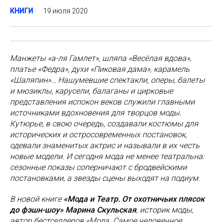
19 июля 2020
КНИГИ
Манжеты «а-ля Гамлет», шляпа «Весёлая вдова»,
платье «Федра», духи «Пиковая дама», карамель
«Шаляпин»… Нашумевшие спектакли, оперы, балеты
и мюзиклы, карусели, балаганы и цирковые
представления испокон веков служили главными
источниками вдохновения для творцов моды.
Кутюрье, в свою очередь, создавали костюмы для
исторических и остросовременных постановок,
одевали знаменитых актрис и называли в их честь
новые модели. И сегодня мода не менее театральна:
сезонные показы соперничают с бродвейскими
постановками, а звезды сцены выходят на подиум.
В новой книге
«Мода и Театр. От охотничьих плясок
до фэшн-шоу» Марина Скульская
, историк моды,
автор бестселлеров «Мода. Самое человечное