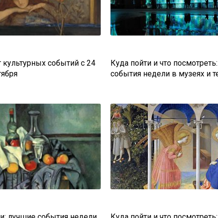
 культурных событий с 24
Куда пойти и что посмотреть
тября
события недели в музеях и т
ти: лучшие события недели
Куда пойти и что посмотреть