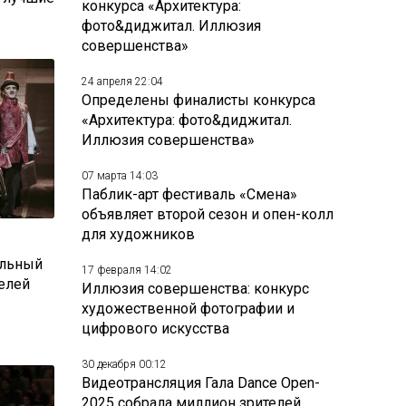
конкурса «Архитектура:
фото&диджитал. Иллюзия
совершенства»
24 апреля 22:04
Определены финалисты конкурса
«Архитектура: фото&диджитал.
Иллюзия совершенства»
07 марта 14:03
Паблик-арт фестиваль «Смена»
объявляет второй сезон и опен-колл
для художников
альный
17 февраля 14:02
елей
Иллюзия совершенства: конкурс
художественной фотографии и
цифрового искусства
30 декабря 00:12
Видеотрансляция Гала Dance Open-
2025 собрала миллион зрителей