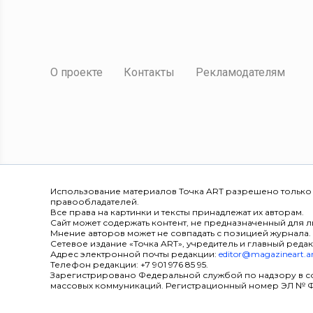
О проекте
Контакты
Рекламодателям
Использование материалов Точка ART разрешено только
правообладателей.
Все права на картинки и тексты принадлежат их авторам.
Сайт может содержать контент, не предназначенный для ли
Мнение авторов может не совпадать с позицией журнала.
Сетевое издание «Точка ART», учредитель и главный редак
Адрес электронной почты редакции:
editor@magazineart.a
Телефон редакции: +7 901 976 85 95.
Зарегистрировано Федеральной службой по надзору в с
массовых коммуникаций. Регистрационный номер ЭЛ № ФС 7