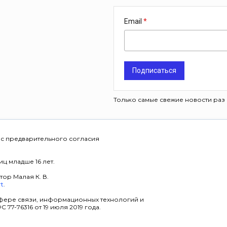
Email
Подписаться
Только самые свежие новости раз 
 с предварительного согласия
ц младше 16 лет.
тор Малая К. В.
rt
.
фере связи, информационных технологий и
7-76316 от 19 июля 2019 года.