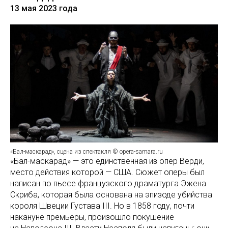
13 мая 2023 года
«Бал-маскарад», сцена из спектакля © opera-samara.ru
«Бал-маскарад» — это единственная из опер Верди,
место действия которой — США. Сюжет оперы был
написан по пьесе французского драматурга Эжена
Скриба, которая была основана на эпизоде убийства
короля Швеции Густава III. Но в 1858 году, почти
накануне премьеры, произошло покушение