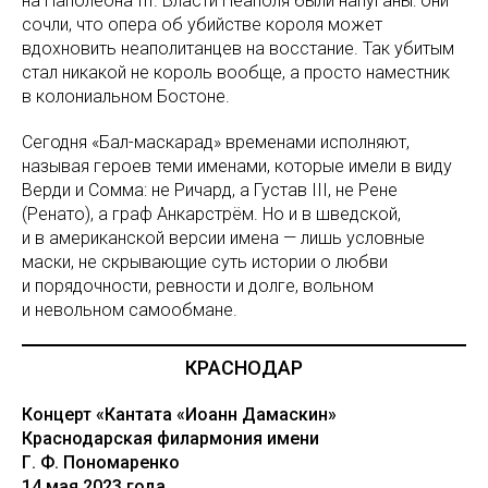
на Наполеона III. Власти Неаполя были напуганы: они
сочли, что опера об убийстве короля может
вдохновить неаполитанцев на восстание. Так убитым
стал никакой не король вообще, а просто наместник
в колониальном Бостоне.
Сегодня «Бал-маскарад» временами исполняют,
называя героев теми именами, которые имели в виду
Верди и Сомма: не Ричард, а Густав III, не Рене
(Ренато), а граф Анкарстрём. Но и в шведской,
и в американской версии имена — лишь условные
маски, не скрывающие суть истории о любви
и порядочности, ревности и долге, вольном
и невольном самообмане.
КРАСНОДАР
Концерт «Кантата «Иоанн Дамаскин»
Краснодарская филармония имени
Г. Ф. Пономаренко
14 мая 2023 года