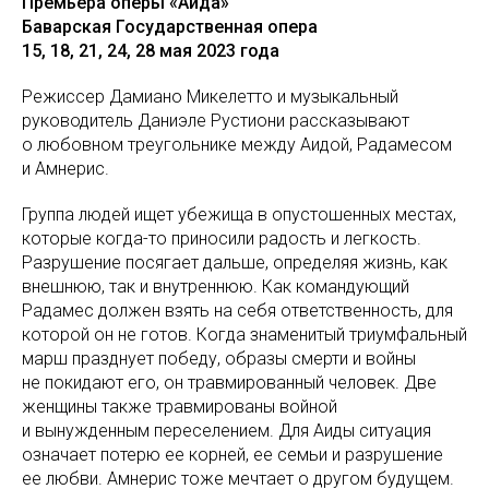
Премьера оперы «Аида»
Баварская Государственная опера
15, 18, 21, 24, 28 мая 2023 года
Режиссер Дамиано Микелетто и музыкальный
руководитель Даниэле Рустиони рассказывают
о любовном треугольнике между Аидой, Радамесом
и Амнерис.
Группа людей ищет убежища в опустошенных местах,
которые когда-то приносили радость и легкость.
Разрушение посягает дальше, определяя жизнь, как
внешнюю, так и внутреннюю. Как командующий
Радамес должен взять на себя ответственность, для
которой он не готов. Когда знаменитый триумфальный
марш празднует победу, образы смерти и войны
не покидают его, он травмированный человек. Две
женщины также травмированы войной
и вынужденным переселением. Для Аиды ситуация
означает потерю ее корней, ее семьи и разрушение
ее любви. Амнерис тоже мечтает о другом будущем.