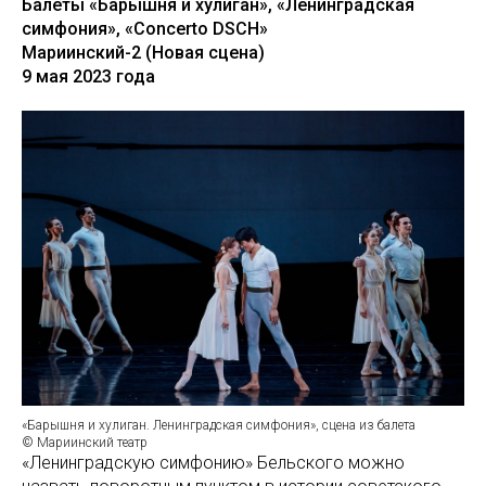
Балеты «Барышня и хулиган
»
,
«
Ленинградская
симфония
»
,
«
Concerto DSCH»
Мариинский-2 (Новая сцена)
9 мая 2023 года
«Барышня и хулиган. Ленинградская симфония», сцена из балета
© Мариинский театр
«Ленинградскую симфонию» Бельского можно