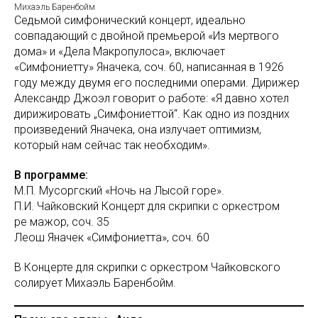
Михаэль Баренбойм
Седьмой симфонический концерт, идеально
совпадающий с двойной премьерой «Из мертвого
дома» и «Дела Макропулоса», включает
«Симфониетту» Яначека, соч. 60, написанная в 1926
году между двумя его последними операми. Дирижер
Александр Джоэл говорит о работе: «Я давно хотел
дирижировать „Симфониеттой“. Как одно из поздних
произведений Яначека, она излучает оптимизм,
который нам сейчас так необходим».
В программе:
М.П. Мусоргский «Ночь на Лысой горе».
П.И. Чайковский Концерт для скрипки с оркестром
ре мажор, соч. 35
Леош Яначек «Симфониетта», соч. 60
В Концерте для скрипки с оркестром Чайковского
солирует Михаэль Баренбойм.