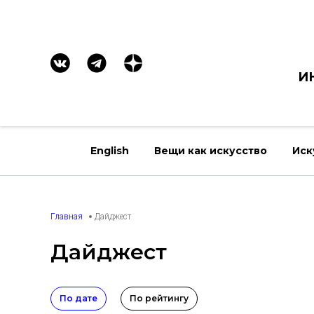
И
English
Вещи как искусство
Иск
Главная
Дайджест
Дайджест
По дате
По рейтингу