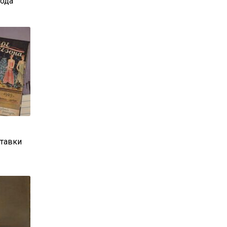
года
ставки