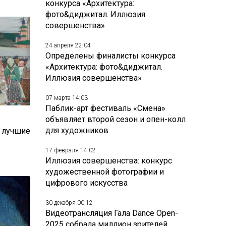
конкурса «Архитектура:
фото&диджитал. Иллюзия
совершенства»
24 апреля 22:04
Определены финалисты конкурса
«Архитектура: фото&диджитал.
Иллюзия совершенства»
07 марта 14:03
Паблик-арт фестиваль «Смена»
объявляет второй сезон и опен-колл
для художников
: лучшие
17 февраля 14:02
Иллюзия совершенства: конкурс
художественной фотографии и
цифрового искусства
30 декабря 00:12
Видеотрансляция Гала Dance Open-
2025 собрала миллион зрителей