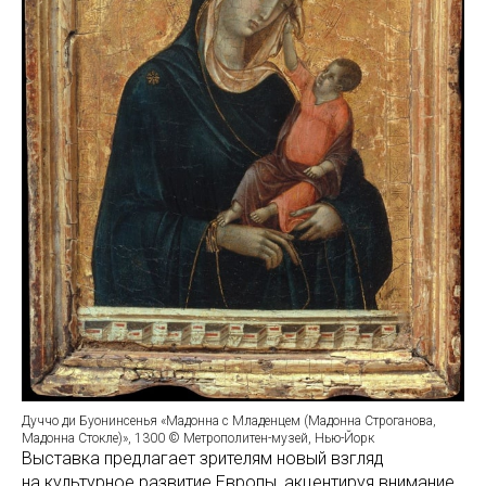
Дуччо ди Буонинсенья «Мадонна с Младенцем (Мадонна Строганова,
Мадонна Стокле)», 1300 © Метрополитен-музей, Нью-Йорк
Выставка предлагает зрителям новый взгляд
на культурное развитие Европы, акцентируя внимание