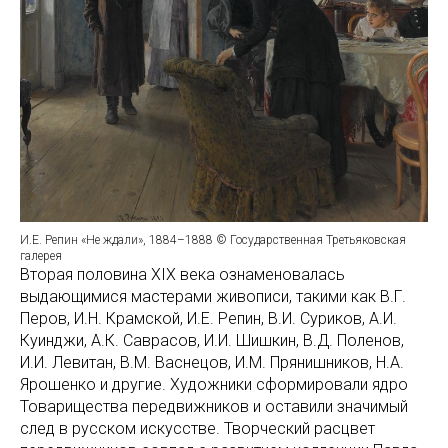
И.Е. Репин «Не ждали», 1884–1888 © Государственная Третьяковская
галерея
Вторая половина XIX века ознаменовалась
выдающимися мастерами живописи, такими как В.Г.
Перов, И.Н. Крамской, И.Е. Репин, В.И. Суриков, А.И.
Куинджи, А.К. Саврасов, И.И. Шишкин, В.Д. Поленов,
И.И. Левитан, В.М. Васнецов, И.М. Прянишников, Н.А.
Ярошенко и другие. Художники сформировали ядро
Товарищества передвижников и оставили значимый
след в русском искусстве. Творческий расцвет