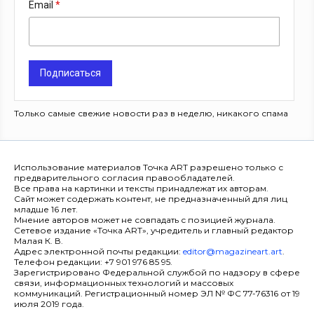
Email
Подписаться
Только самые свежие новости раз в неделю, никакого спама
Использование материалов Точка ART разрешено только с
предварительного согласия правообладателей.
Все права на картинки и тексты принадлежат их авторам.
Сайт может содержать контент, не предназначенный для лиц
младше 16 лет.
Мнение авторов может не совпадать с позицией журнала.
Сетевое издание «Точка ART», учредитель и главный редактор
Малая К. В.
Адрес электронной почты редакции:
editor@magazineart.art
.
Телефон редакции: +7 901 976 85 95.
Зарегистрировано Федеральной службой по надзору в сфере
связи, информационных технологий и массовых
коммуникаций. Регистрационный номер ЭЛ № ФС 77-76316 от 19
июля 2019 года.