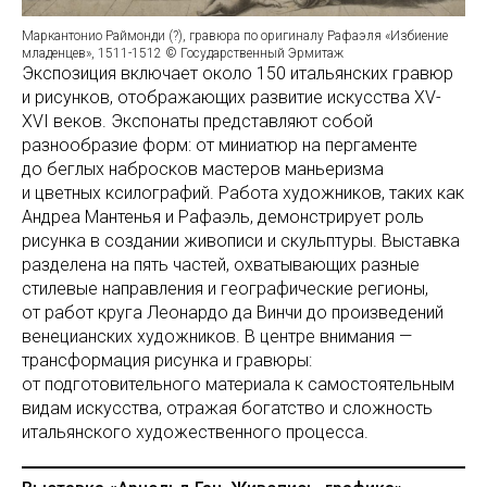
Маркантонио Раймонди (?), гравюра по оригиналу Рафаэля «Избиение
младенцев», 1511-1512 © Государственный Эрмитаж
Экспозиция включает около 150 итальянских гравюр
и рисунков, отображающих развитие искусства XV-
XVI веков. Экспонаты представляют собой
разнообразие форм: от миниатюр на пергаменте
до беглых набросков мастеров маньеризма
и цветных ксилографий. Работа художников, таких как
Андреа Мантенья и Рафаэль, демонстрирует роль
рисунка в создании живописи и скульптуры. Выставка
разделена на пять частей, охватывающих разные
стилевые направления и географические регионы,
от работ круга Леонардо да Винчи до произведений
венецианских художников. В центре внимания —
трансформация рисунка и гравюры:
от подготовительного материала к самостоятельным
видам искусства, отражая богатство и сложность
итальянского художественного процесса.