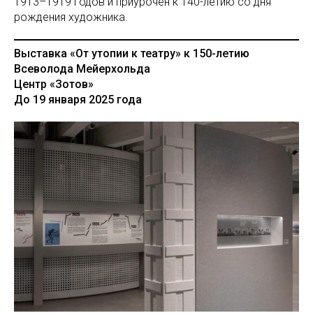
1913–1919 годов и приурочен к 140-летию со дня
рождения художника.
Выставка «От утопии к театру» к 150-летию
Всеволода Мейерхольда
Центр «Зотов»
До 19 января 2025 года