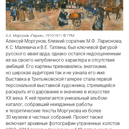
А.А. Моргунов «Париж», 1910-1911 © ГРМ
Алексей Моргунов, близкий соратник М.Ф. Ларионова,
К.С. Малевича и В.Е. Татлина, был ключевой фигурой
русского авангарда, однако остался недооцененным
из-за своего непубличного характера и отсутствия
амбиций. Его картины признавались знатоками,
но широкая аудитория так и не узнала его имя.
Выставка в Третьяковской галерее стала первой
персональной выставкой художника, стремящейся
раскрыть его дарование и значение в искусстве
XX века. К ней прилагается уникальный альбом-
каталог, собравший неизданные работы
и теоретические тексты Моргунова из более
30 музеев и частных собраний. Проект также
включает архивные фотографии утраченных холстов