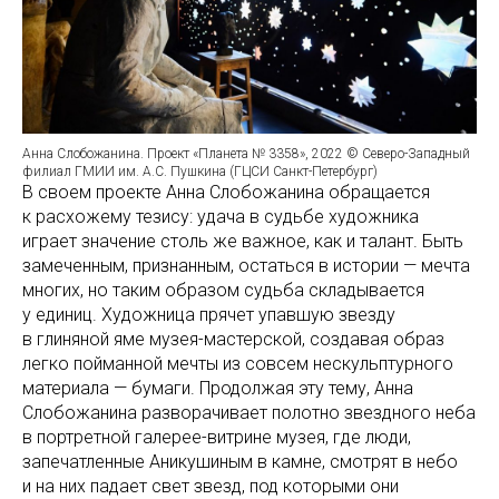
Анна Слобожанина. Проект «Планета № 3358», 2022 © Северо-Западный
филиал ГМИИ им. А.С. Пушкина (ГЦСИ Санкт-Петербург)
В своем проекте Анна Слобожанина обращается
к расхожему тезису: удача в судьбе художника
играет значение столь же важное, как и талант. Быть
замеченным, признанным, остаться в истории — мечта
многих, но таким образом судьба складывается
у единиц. Художница прячет упавшую звезду
в глиняной яме музея-мастерской, создавая образ
легко пойманной мечты из совсем нескульптурного
материала — бумаги. Продолжая эту тему, Анна
Слобожанина разворачивает полотно звездного неба
в портретной галерее-витрине музея, где люди,
запечатленные Аникушиным в камне, смотрят в небо
и на них падает свет звезд, под которыми они