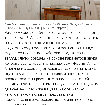
Анна Мартыненко. Проект «Гости», 2022 © Северо-Западный филиал
ГМИИ им. А.С. Пушкина (ГЦСИ Санкт-Петербург)
Римский-Корсаков был синестетом — он видел цвета
тональностей. Анна Мартыненко учитывает этот факт,
вступая в диалог с композитором, и решает
подыграть ему: представить голоса певцов в виде
скульптурных слепков. Абстрактные, на первый
взгляд, слепки созданы на основе параметров звука,
которые зарифмованы с параметрами формы. Анна
Мартыненко размещает «слепки» голосов на пустых
стульях музея, где когда-то сидели артисты, что
создает эффект присутствия знаменитых гостей,
наполняет залы неслышимым звучанием и невидимым
движением. Здесь же в музее, на специально
изготовленном пюпитре, представлены
документальные материалы, послужившие основой
для создания скульптур.