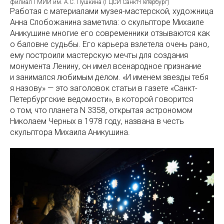
филиал ГМИИ им. А.С. Пушкина (ГЦСИ Санкт-Петербург)
Работая с материалами музея-мастерской, художница
Анна Слобожанина заметила: о скульпторе Михаиле
Аникушине многие его современники отзываются как
о баловне судьбы. Его карьера взлетела очень рано,
ему построили мастерскую мечты для создания
монумента Ленину, он имел всенародное признание
и занимался любимым делом. «И именем звезды тебя
я назову» — это заголовок статьи в газете «Санкт-
Петербургские ведомости», в которой говорится
о том, что планета N 3358, открытая астрономом
Николаем Черных в 1978 году, названа в честь
скульптора Михаила Аникушина.