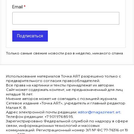
Email
Подписаться
Только самые свежие новости раз в неделю, никакого спама
Использование материалов Точка ART разрешено только с
предварительного согласия правообладателей.
Все права на картинки и тексты принадлежат их авторам.
Сайт может содержать контент, не предназначенный для лиц
младше 16 лет.
Мнение авторов может не совпадать с позицией журнала.
Сетевое издание «Точка ART», учредитель и главный редактор
Малая К. В.
Адрес электронной почты редакции:
editor@magazineart.art
.
Телефон редакции: +7 901 976 85 95.
Зарегистрировано Федеральной службой по надзору в сфере
связи, информационных технологий и массовых
коммуникаций. Регистрационный номер ЭЛ № ФС 77-76316 от 19