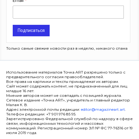
Email
Подписаться
Только самые свежие новости раз в неделю, никакого спама
Использование материалов Точка ART разрешено только с
предварительного согласия правообладателей.
Все права на картинки и тексты принадлежат их авторам.
Сайт может содержать контент, не предназначенный для лиц
младше 16 лет.
Мнение авторов может не совпадать с позицией журнала.
Сетевое издание «Точка ART», учредитель и главный редактор
Малая К. В.
Адрес электронной почты редакции:
editor@magazineart.art
.
Телефон редакции: +7 901 976 85 95.
Зарегистрировано Федеральной службой по надзору в сфере
связи, информационных технологий и массовых
коммуникаций. Регистрационный номер ЭЛ № ФС 77-76316 от 19
июля 2019 года.