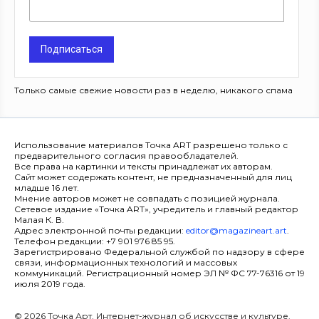
Подписаться
Только самые свежие новости раз в неделю, никакого спама
Использование материалов Точка ART разрешено только с
предварительного согласия правообладателей.
Все права на картинки и тексты принадлежат их авторам.
Сайт может содержать контент, не предназначенный для лиц
младше 16 лет.
Мнение авторов может не совпадать с позицией журнала.
Сетевое издание «Точка ART», учредитель и главный редактор
Малая К. В.
Адрес электронной почты редакции:
editor@magazineart.art
.
Телефон редакции: +7 901 976 85 95.
Зарегистрировано Федеральной службой по надзору в сфере
связи, информационных технологий и массовых
коммуникаций. Регистрационный номер ЭЛ № ФС 77-76316 от 19
июля 2019 года.
© 2026 Точка Арт. Интернет-журнал об искусстве и культуре.