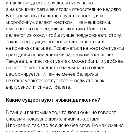
и так же медленно опускали пятку на пол,
а на кончиках пальцев стояли относительно недолго.
В современных балетных пуантах носок, или
«коробочку», делают жестким — из мешковины,
смешанной с клеем, или из пластика. Подошва
делается из кожи, чтобы лучше поддерживать стопу.
Такая конструкция позволяет дольше стоять
на кончиках пальцев. Подниматься на жесткие пуанты
приходится одним движением, «вскакивая» на них.
Танцевать в жестких пуантах, может быть, и удобнее,
но нога в них страдает не меньше и с годами
деформируется. И тем не менее балерины
не отказываются от пуантов — ведь это знак
виртуозности, символ балета.
Какие существуют языки движения?
В танце и пантомиме то, что люди обычно говорят
словами, показано движениями и жестами.
И показано так, что все ясно без слов. Но как именно
это делается? На каком языке? И какие языки