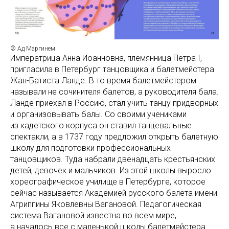
© Ад Маргинем
Императрица Анна Иоанновна, племянница Петра I,
пригласила в Петербург танцовщика и балетмейстера
Жан-Батиста Ланде. В то время балетмейстером
называли не сочинителя балетов, а руководителя бала.
Ланде приехал в Россию, стал учить танцу придворных
и организовывать балы. Со своими учениками
из кадетского корпуса он ставил танцевальные
спектакли, а в 1737 году предложил открыть балетную
школу для подготовки профессиональных
танцовщиков. Туда набрали двенадцать крестьянских
детей, девочек и мальчиков. Из этой школы выросло
хореографическое училище в Петербурге, которое
сейчас называется Академией русского балета имени
Агриппины Яковлевны Вагановой. Педагогическая
система Вагановой известна во всем мире,
а началось все с маленькой школы балетмейстера