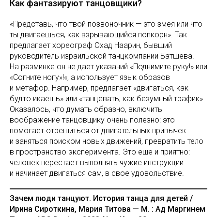
Как фантазируют танцовщики?
«Представь, что твой позвоночник — это змея или что
ты двигаешься, как взрывающийся попкорн». Так
предлагает хореограф Охад Наарин, бывший
руководитель израильской танцкомпании Батшева.
На разминке он не дает указаний «Поднимите руку!» или
«Согните ногу»!«, а использует язык образов
и метафор. Например, предлагает «двигаться, как
будто икаешь» или «танцевать, как безумный трафик».
Оказалось, что думать образно, включить
воображение танцовщику очень полезно: это
помогает отрешиться от двигательных привычек
и заняться поиском новых движений, превратить тело
в пространство эксперимента. Это еще и приятно:
человек перестает выполнять чужие инструкции
и начинает двигаться сам, в свое удовольствие.
Зачем люди танцуют. История танца для детей /
Ирина Сироткина, Мария Титова — М. : Ад Маргинем