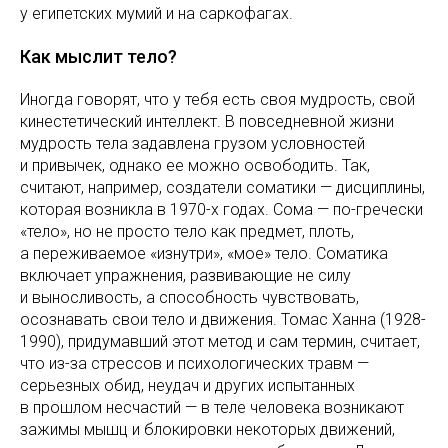
у египетских мумий и на саркофагах.
Как мыслит тело?
Иногда говорят, что у тебя есть своя мудрость, свой
кинестетический интеллект. В повседневной жизни
мудрость тела задавлена грузом условностей
и привычек, однако ее можно освободить. Так,
считают, например, создатели соматики — дисциплины,
которая возникла в 1970-х годах. Сома — по-гречески
«тело», но не просто тело как предмет, плоть,
а переживаемое «изнутри», «мое» тело. Соматика
включает упражнения, развивающие не силу
и выносливость, а способность чувствовать,
осознавать свои тело и движения. Томас Ханна (1928-
1990), придумавший этот метод и сам термин, считает,
что из-за стрессов и психологических травм —
серьезных обид, неудач и других испытанных
в прошлом несчастий — в теле человека возникают
зажимы мышц и блокировки некоторых движений,