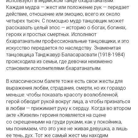
используют в индийском танце бхаратанатьям.
Каждая мудра — жест или положение рук — передает
действие, отношение или эмоцию, всего их около
четырех тысяч. С помощью мудр танцовщик может
рассказать целый эпос — историю о богах, богинях,
героях и простых смертных. Исполняют
бхаратанатьям профессиональные танцовщики, и это
искусство передается по наследству. Знаменитая
танцовщица Танджавур Баласарасвати (1918-1984)
происходила из семьи, где девочки неизменно
становили исполнителями бхаратанатьям.
В классическом балете тоже есть свои жесты для
выражения любви, страдания, смерти, но их гораздо
меньше: чтобы показать красоту возлюбленной,
герой обводит рукой вокруг лица, а чтобы признаться
в любви — прижимает руку к сердцу. Когда во втором
акте «Жизели» героиня появляется на сцене
со скрещенными на груди руками, как у покойника,
мы понимаем, что это уже не живая девушка, а лишь
ее тень, дух. Тот же самый жест мы находим