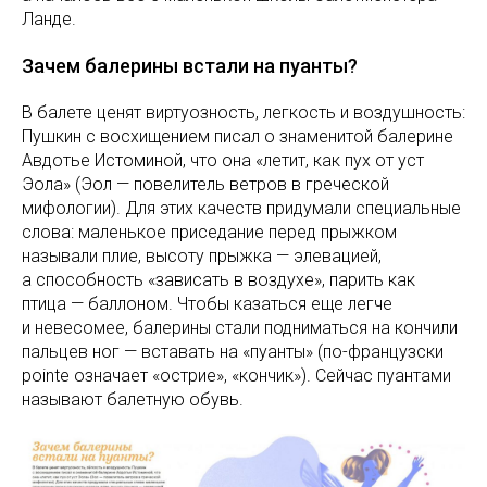
Ланде.
Зачем балерины встали на пуанты?
В балете ценят виртуозность, легкость и воздушность:
Пушкин с восхищением писал о знаменитой балерине
Авдотье Истоминой, что она «летит, как пух от уст
Эола» (Эол — повелитель ветров в греческой
мифологии). Для этих качеств придумали специальные
слова: маленькое приседание перед прыжком
называли плие, высоту прыжка — элевацией,
а способность «зависать в воздухе», парить как
птица — баллоном. Чтобы казаться еще легче
и невесомее, балерины стали подниматься на кончили
пальцев ног — вставать на «пуанты» (по-французски
pointe означает «острие», «кончик»). Сейчас пуантами
называют балетную обувь.