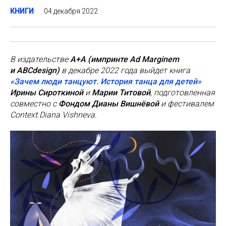
04 декабря 2022
КНИГИ
В издательстве
А+А (импринте Ad Marginem
и ABCdesign)
в декабре 2022 года выйдет книга
«Зачем люди танцуют. История танца для детей»
Ирины Сироткиной
и
Марии Титовой
, подготовленная
совместно с
Фондом Дианы Вишнёвой
и фестивалем
Context.Diana Vishneva.