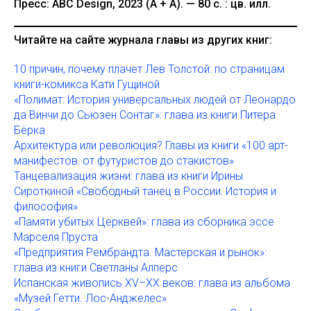
Пресс: ABC Design, 2023 (А + А). — 80 с. : цв. илл.
Читайте на сайте журнала главы из других книг:
10 причин, почему плачет Лев Толстой: по страницам
книги-комикса Кати Гущиной
«Полимат: История универсальных людей от Леонардо
да Винчи до Сьюзен Сонтаг»: глава из книги Питера
Бёрка
Архитектура или революция? Главы из книги «100 арт-
манифестов: от футуристов до стакистов»
Танцевализация жизни: глава из книги Ирины
Сироткиной «Свободный танец в России: История и
философия»
«Памяти убитых Церквей»: глава из сборника эссе
Марселя Пруста
«Предприятия Рембрандта. Мастерская и рынок»:
глава из книги Светланы Алперс
Испанская живопись XV–XX веков: глава из альбома
«Музей Гетти. Лос-Анджелес»