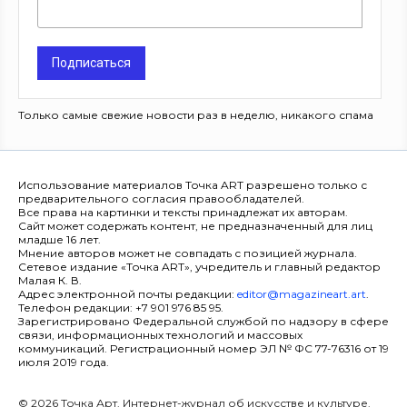
Подписаться
Только самые свежие новости раз в неделю, никакого спама
Использование материалов Точка ART разрешено только с
предварительного согласия правообладателей.
Все права на картинки и тексты принадлежат их авторам.
Сайт может содержать контент, не предназначенный для лиц
младше 16 лет.
Мнение авторов может не совпадать с позицией журнала.
Сетевое издание «Точка ART», учредитель и главный редактор
Малая К. В.
Адрес электронной почты редакции:
editor@magazineart.art
.
Телефон редакции: +7 901 976 85 95.
Зарегистрировано Федеральной службой по надзору в сфере
связи, информационных технологий и массовых
коммуникаций. Регистрационный номер ЭЛ № ФС 77-76316 от 19
июля 2019 года.
© 2026 Точка Арт. Интернет-журнал об искусстве и культуре.