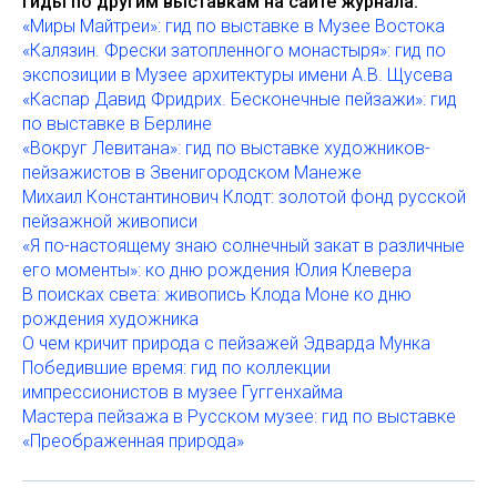
Гиды по другим выставкам на сайте журнала:
«Миры Майтреи»: гид по выставке в Музее Востока
«Калязин. Фрески затопленного монастыря»: гид по
экспозиции в Музее архитектуры имени А.В. Щусева
«Каспар Давид Фридрих. Бесконечные пейзажи»: гид
по выставке в Берлине
«Вокруг Левитана»: гид по выставке художников-
пейзажистов в Звенигородском Манеже
Михаил Константинович Клодт: золотой фонд русской
пейзажной живописи
«Я по-настоящему знаю солнечный закат в различные
его моменты»: ко дню рождения Юлия Клевера
В поисках света: живопись Клода Моне ко дню
рождения художника
О чем кричит природа с пейзажей Эдварда Мунка
Победившие время: гид по коллекции
импрессионистов в музее Гуггенхайма
Мастера пейзажа в Русском музее: гид по выставке
«Преображенная природа»