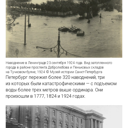
Наводнение в Ленинграде 23 сентября 1924 года. Вид затопленного
города в районе проспекта Добролюбова и Пеньковых складов
на Тучковом буяне, 1924 © Музей истории Санкт-Петербурга
Петербург пережил более 320 наводнений, три
из которых были катастрофическими — с подъемом
воды более трех метров выше ординара. Они
произошли в 1777, 1824 и 1924 годах.