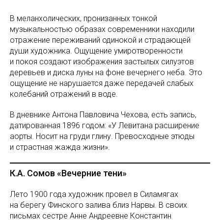
В меланхолических, пронизанных тонкой
музыкальностью образах современники находили
отражение переживаний одинокой и страдающей
души художника. Ощущение умиротворенности
и покоя создают изображения застылых силуэтов
деревьев и диска луны на фоне вечернего неба. Это
ощущение не нарушается даже передачей слабых
колебаний отражений в воде.
В дневнике Антона Павловича Чехова, есть запись,
датированная 1896 годом: «У Левитана расширение
аорты. Носит на груди глину. Превосходные этюды
и страстная жажда жизни».
К.А. Сомов «Вечерние тени»
Лето 1900 года художник провел в Силамягах
на берегу Финского залива близ Нарвы. В своих
письмах сестре Анне Андреевне Константин