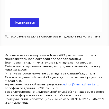
Подписаться
Только самые свежие новости раз в неделю, никакого спама
Использование материалов Точка ART разрешено только с
предварительного согласия правообладателей.
Все права на картинки и тексты принадлежат их авторам.
Сайт может содержать контент, не предназначенный для лиц
младше 16 лет.
Мнение авторов может не совпадать с позицией журнала.
Сетевое издание «Точка ART», учредитель и главный редактор
Малая К. В.
Адрес электронной почты редакции:
editor@magazineart.art
.
Телефон редакции: +7 901 976 85 95.
Зарегистрировано Федеральной службой по надзору в сфере
связи, информационных технологий и массовых
коммуникаций. Регистрационный номер ЭЛ № ФС 77-76316 от 19
июля 2019 года.