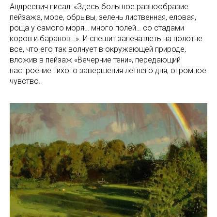
Андреевич писал: «Здесь большое разнообразие
пейзажа, море, обрывы, зелень лиственная, еловая,
роща у самого моря… много полей… со стадами
коров и баранов…». И спешит запечатлеть на полотне
все, что его так волнует в окружающей природе,
вложив в пейзаж «Вечерние тени», передающий
настроение тихого завершения летнего дня, огромное
чувство.