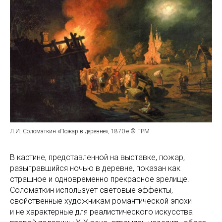
Л.И. Соломаткин «Пожар в деревне», 1870-е © ГРМ
В картине, представленной на выставке, пожар,
разыгравшийся ночью в деревне, показан как
страшное и одновременно прекрасное зрелище.
Соломаткин использует световые эффекты,
свойственные художникам романтической эпохи
и не характерные для реалистического искусства