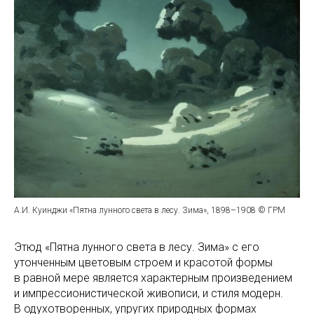
А.И. Куинджи «Пятна лунного света в лесу. Зима», 1898–1908 © ГРМ
Этюд «Пятна лунного света в лесу. Зима» с его
утонченным цветовым строем и красотой формы
в равной мере является характерным произведением
и импрессионистической живописи, и стиля модерн.
В одухотворенных, упругих природных формах