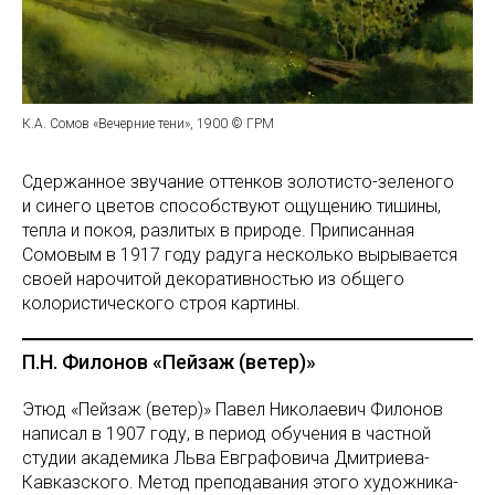
К.А. Сомов «Вечерние тени», 1900 © ГРМ
Сдержанное звучание оттенков золотисто-зеленого
и синего цветов способствуют ощущению тишины,
тепла и покоя, разлитых в природе. Приписанная
Сомовым в 1917 году радуга несколько вырывается
своей нарочитой декоративностью из общего
колористического строя картины.
П.Н. Филонов «Пейзаж (ветер)»
Этюд «Пейзаж (ветер)» Павел Николаевич Филонов
написал в 1907 году, в период обучения в частной
студии академика Льва Евграфовича Дмитриева-
Кавказского. Метод преподавания этого художника-