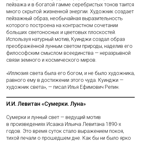
пейзажа и в богатой гамме серебристых тонов таится
много скрытой жизненной энергии. Художник создает
пейзажный образ, необычайная выразительность
которого построена на контрастном сочетании
больших светоносных и цветовых плоскостей.
Используя натурный мотив, Куинджи создал образ
преображённой лунным светом природы, наделив его
философским смыслом всеединства — неразрывной
связи земного и космического миров.
«Иллюзия света была его богом, и не было художника,
равного ему в достижении этого чуда. Куинджи —
художник света», — писал Илья Ефимович Репин.
И.И. Левитан «Сумерки. Луна»
Сумерки и лунный свет — ведущий мотив
в произведениях Исаака Ильича Левитана 1890-х
годов. Это время суток стало выражением покоя,
тихой печали о прошедшем дне. Как бы ни было ярко