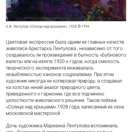
А.В. Лентулов «Солнце над крышами», 1928 © ГРМ
Цветовая экспрессия была одним из главных качеств
живописи Аристарха Лентулова , независимо от того
создавалось ли произведение в бытность «Бубнового
валета» или на излете 1920-х годов, когда смелость
творческого эксперимента изживалась
незыблемостью канонов соцреализма. При этом
художник никогда не копировал природу, а создавал
на холстах некий аналог природного цвета,
приведенного к гармонии, где все подчинено
целостности живописного решения. Таков пейзаж
«Солнце над крышами» 1928 года, написанный из окна
московской мастерской.
Дочь художника Марианна Лентулова вспоминала,