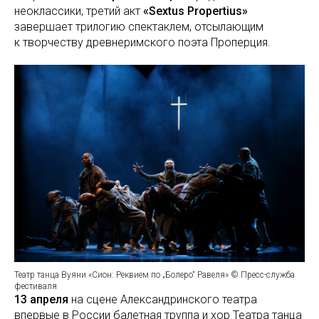
неоклассики, третий акт
«Sextus Propertius»
завершает трилогию спектаклем, отсылающим
к творчеству древнеримского поэта Проперция.
Театр танца Вуяни «Сион: Реквием по „Болеро“ Равеля» © Пресс-служба
фестиваля
13 апреля
на сцене Александринского театра
впервые в России балетная труппа и хор Театра танца