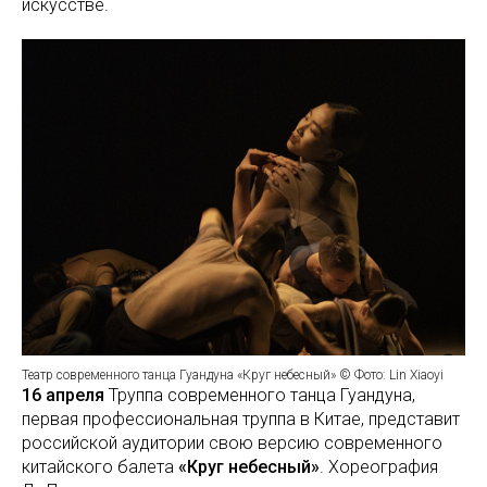
искусстве.
Театр современного танца Гуандуна «Круг небесный» © Фото: Lin Xiaoyi
16 апреля
Труппа современного танца Гуандуна,
первая профессиональная труппа в Китае, представит
российской аудитории свою версию современного
китайского балета
«Круг небесный»
. Хореография