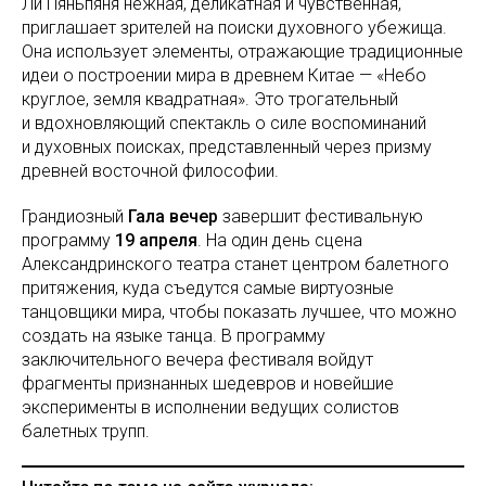
Ли Пяньпяня нежная, деликатная и чувственная,
приглашает зрителей на поиски духовного убежища.
Она использует элементы, отражающие традиционные
идеи о построении мира в древнем Китае — «Небо
круглое, земля квадратная». Это трогательный
и вдохновляющий спектакль о силе воспоминаний
и духовных поисках, представленный через призму
древней восточной философии.
Грандиозный
Гала вечер
завершит фестивальную
программу
19 апреля
. На один день сцена
Александринского театра станет центром балетного
притяжения, куда съедутся самые виртуозные
танцовщики мира, чтобы показать лучшее, что можно
создать на языке танца. В программу
заключительного вечера фестиваля войдут
фрагменты признанных шедевров и новейшие
эксперименты в исполнении ведущих солистов
балетных трупп.