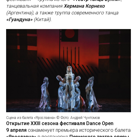
танцевальная компания
Хермана Корнехо
(Аргентина), а также труппа современного танца
«
Гуандуна
»
(Китай).
Сцена из балета «Ярославна» © Фото: Андрей Чунтомов
Открытие XXIII сезона фестиваля Dance Open
9 апреля
ознаменует премьера исторического балета
«Ярославна»
в постановке
Пермского театра оперы