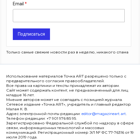
Email
Подписаться
Только самые свежие новости раз в неделю, никакого спама
Использование материалов Точка ART разрешено только с
предварительного согласия правообладателей.
Все права на картинки и тексты принадлежат их авторам.
Сайт может содержать контент, не предназначенный для лиц
младше 16 лет.
Мнение авторов может не совпадать с позицией журнала.
Сетевое издание «Точка ART», учредитель и главный редактор
Малая К. В.
Адрес электронной почты редакции:
editor@magazineart.art
.
Телефон редакции: +7 901 976 85 95.
Зарегистрировано Федеральной службой по надзору в сфере
связи, информационных технологий и массовых
коммуникаций. Регистрационный номер ЭЛ № ФС 77-76316 от 19
июля 2019 года.