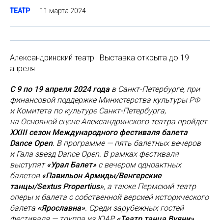
11 марта 2024
ТЕАТР
Александринский театр | Выставка открыта до 19
апреля
С 9 по 19 апреля 2024 года
в Санкт-Петербурге,
при
финансовой поддержке Министерства культуры РФ
и Комитета по культуре Санкт-Петербурга
,
на Основной сцене Александринского театра пройдет
XXIII сезон Международного фестиваля балета
Dance Open
. В программе — пять балетных вечеров
и Гала звезд Dance Open. В рамках фестиваля
выступят
«Урал Балет»
с вечером одноактных
балетов
«Павильон Армиды/Венгерские
танцы/Sextus Propertius»
, а также Пермский театр
оперы и балета с собственной версией исторического
балета
«Ярославна»
. Среди зарубежных гостей
фестиваля — труппа из ЮАР
«Театр танца Вуяни»
,