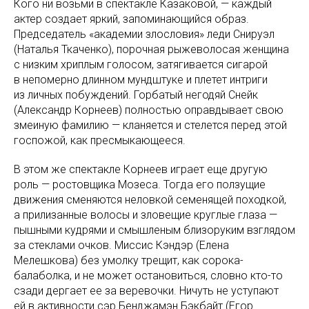
Кого ни возьми в спектакле Казаковой, — каждый
актер создает яркий, запоминающийся образ.
Председатель «академии злословия» леди Снируэл
(Наталья Ткаченко), порочная рыжеволосая женщина
с низким хриплым голосом, затягивается сигарой
в непомерно длинном мундштуке и плетет интриги
из личных побуждений. Горбатый негодяй Снейк
(Александр Корнеев) полностью оправдывает свою
змеиную фамилию — кланяется и стелется перед этой
госпожой, как пресмыкающееся.
В этом же спектакле Корнеев играет еще другую
роль — ростовщика Мозеса. Тогда его ползущие
движения сменяются неловкой семенящей походкой,
а прилизанные волосы и зловещие круглые глаза —
пышными кудрями и смышленым близоруким взглядом
за стеклами очков. Миссис Кэндэр (Елена
Мелешкова) без умолку трещит, как сорока-
балаболка, и не может остановиться, словно кто-то
сзади дергает ее за веревочки. Ничуть не уступают
ей в активности сэр Бенджамэн Бэкбайт (Егор