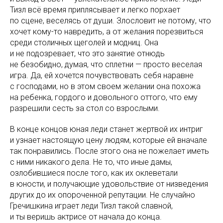
Тизл всё время приплясывает и легко порхает
по сцене, веселясь от души. Злословит не потому, что
хочет кому-то навредить, а от желания порезвиться
среди столичных щеголей и модниц. Она
и не подозревает, что это занятие отнюдь
не безобидно, думая, что сплетни — просто веселая
игра. Да, ей хочется почувствовать себя наравне
с господами, но в этом своем желании она похожа
на ребенка, гордого и довольного оттого, что ему
разрешили сесть за стол со взрослыми.
В конце концов юная леди станет жертвой их интриг
и узнает настоящую цену людям, которые ей вначале
так понравились. После этого она не пожелает иметь
с ними никакого дела. Не то, что иные дамы,
озлобившиеся после того, как их оклеветали
в юности, и получающие удовольствие от низведения
других до их опороченной репутации. Не случайно
Гречишкина играет леди Тизл такой славной,
и ты веришь актрисе от начала до конца.