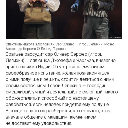
Спектакль «Школа злословия». Сэр Оливер — Игорь Лепихин, Мозес —
Александр Корнеев © Леонид Торопов
Братьев рассудит сэр Оливер Сэрфес (Игорь
Лепихин) — дядюшка Джозефа и Чарльза, внезапно
приехавший из Индии. Он устроит племянникам
своеобразное испытание, желая познакомиться
с ними получше и решить, стоит ли делиться с ними
своим состоянием. Герой Лепихина — господин
смешливый, умный и деятельный, не склонный никого
обожествлять и способный по-настоящему
радоваться, если человек придется ему по душе.
В конце концов он разберется, кто есть кто, хотя
вначале общение с младшим племянником
не доставит ему удовольствия.