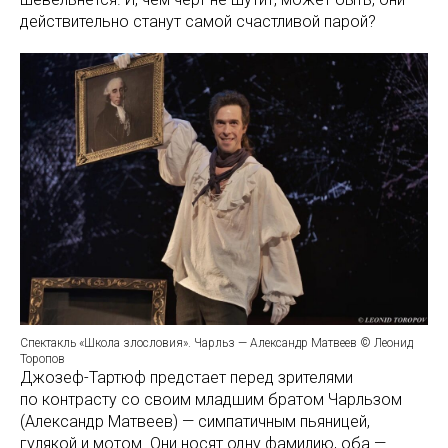
действительно станут самой счастливой парой?
Спектакль «Школа злословия». Чарльз — Александр Матвеев © Леонид
Торопов
Джозеф-Тартюф предстает перед зрителями
по контрасту со своим младшим братом Чарльзом
(Александр Матвеев) — симпатичным пьяницей,
гулякой и мотом. Они носят одну фамилию, оба —