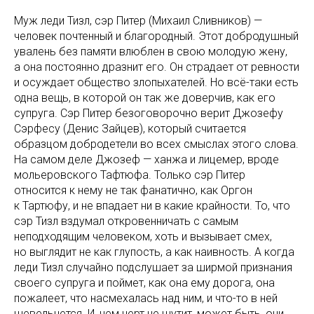
Муж леди Тизл, сэр Питер (Михаил Сливников) —
человек почтенный и благородный. Этот добродушный
увалень без памяти влюблен в свою молодую жену,
а она постоянно дразнит его. Он страдает от ревности
и осуждает общество злопыхателей. Но всё-таки есть
одна вещь, в которой он так же доверчив, как его
супруга. Сэр Питер безоговорочно верит Джозефу
Сэрфесу (Денис Зайцев), который считается
образцом добродетели во всех смыслах этого слова.
На самом деле Джозеф — ханжа и лицемер, вроде
мольеровского Тафтюфа. Только сэр Питер
относится к нему не так фанатично, как Оргон
к Тартюфу, и не впадает ни в какие крайности. То, что
сэр Тизл вздумал откровенничать с самым
неподходящим человеком, хоть и вызывает смех,
но выглядит не как глупость, а как наивность. А когда
леди Тизл случайно подслушает за ширмой признания
своего супруга и поймет, как она ему дорога, она
пожалеет, что насмехалась над ним, и что-то в ней
шевельнется. И, чем черт не шутит, может быть, они