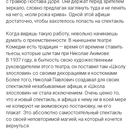
с гравюр Гюстава Доре. Они держат перед зрителем
зеркало, словно предлагая заглянуть туда и не пенять
на него, «коли рожа крива». Одной этой афиши
достаточно, чтобы захотелось попасть на спектакль.
Когда видишь такую работу, невольно начинаешь
думать о преемственности. В нынешнем театре
Комедии есть традиция — время от времени ставить
пьесы, которые шли там при Николае Акимове.
В 1937 году, в бытность свою художественным
руководителем этого театра, он поставил там «Школу
злословия» со своими декорациями и костюмами.
Более того, Николай Павлович создавал для своих
спектаклей незабываемые афиши, и «Школа
злословия» не стала исключением. Очень ценно то,
что и новый спектакль, и афиша к нему ни в коей мере
не копируют ни акимовскую постановку, ни его
плакат. Это абсолютно самостоятельный спектакль
со своей неповторимой магией, на который хочется
вернуться.