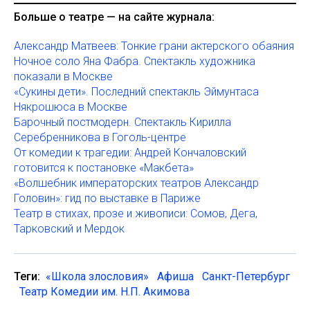
Больше о театре — на сайте журнала:
Александр Матвеев: Тонкие грани актерского обаяния
Ночное соло Яна Фабра. Спектакль художника
показали в Москве
«Сукины дети». Последний спектакль Эймунтаса
Някрошюса в Москве
Барочный постмодерн. Спектакль Кирилла
Серебренникова в Гоголь-центре
От комедии к трагедии: Андрей Кончаловский
готовится к постановке «Макбета»
«Волшебник императорских театров Александр
Головин»: гид по выставке в Париже
Театр в стихах, прозе и живописи: Сомов, Дега,
Тарковский и Мердок
Теги:
«Школа злословия»
Афиша
Санкт-Петербург
Театр Комедии им. Н.П. Акимова