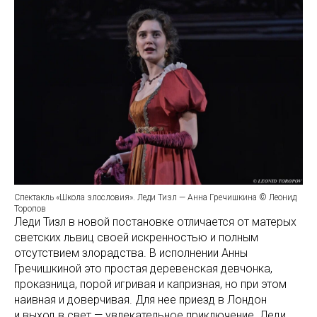
Спектакль «Школа злословия». Леди Тизл — Анна Гречишкина © Леонид
Торопов
Леди Тизл в новой постановке отличается от матерых
светских львиц своей искренностью и полным
отсутствием злорадства. В исполнении Анны
Гречишкиной это простая деревенская девчонка,
проказница, порой игривая и капризная, но при этом
наивная и доверчивая. Для нее приезд в Лондон
и выход в свет — увлекательное приключение. Леди