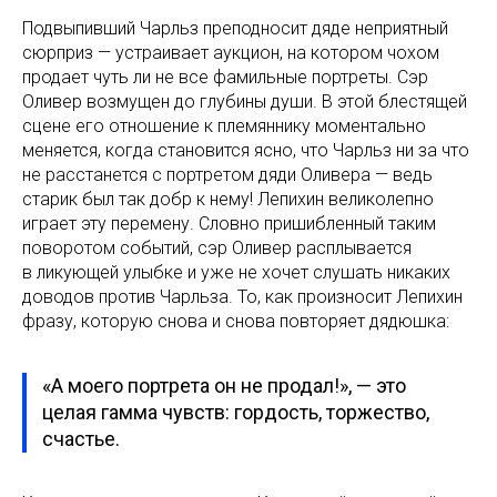
Подвыпивший Чарльз преподносит дяде неприятный
сюрприз — устраивает аукцион, на котором чохом
продает чуть ли не все фамильные портреты. Сэр
Оливер возмущен до глубины души. В этой блестящей
сцене его отношение к племяннику моментально
меняется, когда становится ясно, что Чарльз ни за что
не расстанется с портретом дяди Оливера — ведь
старик был так добр к нему! Лепихин великолепно
играет эту перемену. Словно пришибленный таким
поворотом событий, сэр Оливер расплывается
в ликующей улыбке и уже не хочет слушать никаких
доводов против Чарльза. То, как произносит Лепихин
фразу, которую снова и снова повторяет дядюшка:
«А моего портрета он не продал!», — это
целая гамма чувств: гордость, торжество,
счастье.