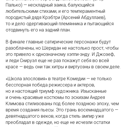
Палько) — нескладный заика, балующийся
любительскими стихами, и его темпераментный
породистый дядя Крэбтри (Арсений Абдуллаев),
то и дело одергивающий племянника и пытающийся
отодвинуть его на задний план.
В финале главные сатирические персонажи будут
разоблачены, но Шеридан не настолько прост, чтобы
это привело к однозначному хэппи-энду. И Джозеф,
и леди Снируэл еще не раз покажут себя во всей
красе — ведь они так хитры и виртуозны в своем деле.
«Школа злословия» в театре Комедии — не только
бесспорная победа режиссера и актеров,
но и настоящий триумф художника. Изысканные
и очень красивые костюмы по эскизам Андрея
Климова стилизованы под более позднюю эпоху, чем
время создания пьесы. Это грань восемнадцатого —
девятнадцатого веков, когда стиль ампир уже
преобладал в одежде, но еще не исчезли остатки