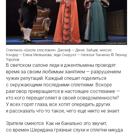
Спектакль «Школа злословия». Джозеф — Денис Зайцев, миссис
Кэндэр — Елена Мелешкова, леди Снируэл — Наталья Ткаченко © Леонид
Торопов
В светском салоне леди и джентльмены проводят
время за своим любимым занятием — разрушением
чужих репутаций. Каждый спешит поделиться
с окружающими последними сплетнями. Вскоре
разговор превращается в настоящее состязание —
кто кого перещеголяет в своей осведомленности?
У всех горят глаза, все хотят опередить других
и рассказать что-то такое, чего еще никто не знает.
Зрители смеются. Как ни банально это звучит,
со времен Шеридана грязные слухи и сплетни никуда