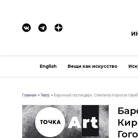
И
English
Вещи как искусство
Иск
Главная
Театр
Барочный постмодерн. Спектакль Кирилла Серебр
Бар
Кир
Гог