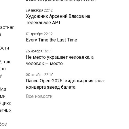
29 декабря 22:12
Художник Арсений Власов на
Телеканале АРТ
частная
е
01 декабря 22:12
Every Time the Last Time
ости
25 ноября 19:11
Не место украшает человека, а
, так
человек — место
рно
у
30 октября 22:10
Dance Open-2025: видеоверсия гала-
концерта звезд балета
йся
ми:
Все новости
ицию:
ретных
 Все