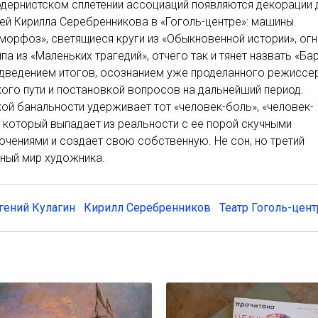
дернистском сплетении ассоциаций появляются декорации 
ей Кирилла Серебренникова в «Гоголь-центре»: машины
морфоз», светящиеся круги из «Обыкновенной истории», ог
па из «Маленьких трагедий», отчего так и тянет назвать «Ба
одведением итогов, осознанием уже проделанного режиссе
ого пути и постановкой вопросов на дальнейший период.
кой банальности удерживает тот «человек-боль», «человек-
 который выпадает из реальности с ее порой скучными
чениями и создает свою собственную. Не сон, но третий
ный мир художника.
гений Кулагин
Кирилл Серебренников
Театр Гоголь-цент