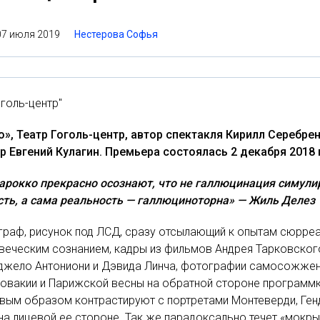
07 июля 2019
Нестерова Софья
оголь-центр"
», Театр Гоголь-центр, автор спектакля Кирилл Серебре
 Евгений Кулагин. Премьера состоялась 2 декабря 2018 
барокко прекрасно осознают, что не галлюцинация симули
сть, а сама реальность — галлюциноторна»
—
Жиль Делез
граф, рисунок под ЛСД, сразу отсылающий к опытам сюрре
веческим сознанием, кадры из фильмов Андрея Тарковског
джело Антониони и Дэвида Линча, фотографии самосожже
овакии и Парижской весны на обратной стороне программ
вым образом контрастируют с портретами Монтеверди, Ген
на лицевой ее стороне. Так же парадоксально течет «мокры