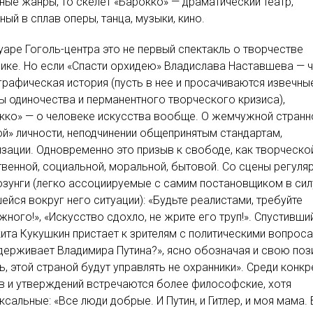
ные жанры, то скелет «Барокко» — драматический театр,
ый в сплав оперы, танца, музыки, кино.
уаре Гоголь-центра это не первый спектакль о творчестве
ике. Но если «Спасти орхидею» Владислава Наставшева — 
рафическая история (пусть в нее и просачиваются извечны
 одиночества и перманентного творческого кризиса),
кко» — о человеке искусства вообще. О жемчужной странн
й» личности, неподчинении общепринятым стандартам,
зации. Одновременно это призыв к свободе, как творческой
венной, социальной, моральной, бытовой. Со сцены регуля
озунги (легко ассоциируемые с самим постановщиком в сил
йся вокруг него ситуации): «Будьте реалистами, требуйте
ного!», «Искусство сдохло, не жрите его труп!». Спустивши
кита Кукушкин пристает к зрителям с политическими вопроса
держивает Владимира Путина?», ясно обозначая и свою поз
, этой страной будут управлять не охранники». Среди конк
 и утверждений встречаются более философские, хотя
ксальные: «Все люди добрые. И Путин, и Гитлер, и моя мама.