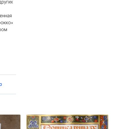
других
ненная
рокко»
ром
р