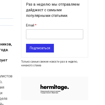
Раз в неделю мы отправляем
дайджест с самыми
популярными статьями.
Email
нников,
Подписаться
года.
рует
Только самые свежие новости раз в неделю,
никакого спама
алистов
о,
ния
ки
деля
й»