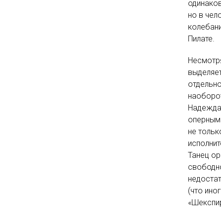
одинаков
но в че
колебани
Пилате.
Несмотр
выделяет
отдельно
наоборот
Надежда 
оперным 
не тольк
исполнит
Танец ор
свободно
недостат
(что ино
«Шекспир