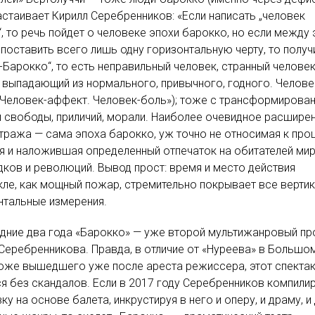
астаивает Кирилл Серебренников: «Если написать „человек
, то речь пойдет о человеке эпохи барокко, но если между 
поставить всего лишь одну горизонтальную черту, то получ
-Барокко“, то есть неправильный человек, странный человек
 выпадающий из нормального, привычного, годного. Челове
 Человек-аффект. Человек-боль»); тоже с трансформирова
 свободы, приличий, морали. Наиболее очевидное расшире
ража — сама эпоха барокко, уж точно не относимая к пр
тя и наложившая определенный отпечаток на обитателей ми
ков и революций. Вывод прост: время и место действия
кле, как мощный пожар, стремительно покрывает все верти
нтальные измерения.
дние два года «Барокко» — уже второй мультижанровый пр
Серебренникова. Правда, в отличие от «Нуреева» в Большо
тоже вышедшего уже после ареста режиссера, этот спекта
 без скандалов. Если в 2017 году Серебренников компили
ку на основе балета, инкрустируя в него и оперу, и драму, и