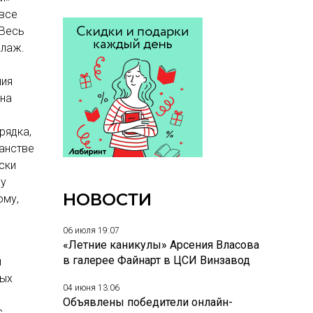
 все
 Весь
ллаж.
лия
Яна
рядка,
анстве
ски
ву
НОВОСТИ
ому,
06 июля 19:07
«Летние каникулы» Арсения Власова
в галерее Файнарт в ЦСИ Винзавод
и
тых
04 июня 13:06
Объявлены победители онлайн-
,