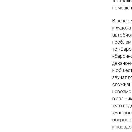
театраль
помещенн
В реперт
и художн
автобиог
проблемы
то «Баро
«барочно
деканони
и общест
звучат л
сложивше
невозмож
в зал Ни
«Кто под
«Надеюсь
вопросов
и парадо