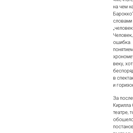
на чем н
Барокко“
словами 
„человек
Человек,
ошибка.
понятием
хрономет
веку, хо
беспоряд
в спекта
и горизо
За после
Кирилла 
театре, 
обошелся
постанов