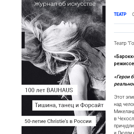
ТЕАТР
Театр "Г
«Барокко
режиссер
«Герои 
реально
Этот эпи
над чело
Микелан
в Чехосл
причудли
и Люлли 