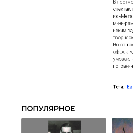
В постмо
спектакл
из «Мета
мини-рам
неким п
творческ
Но от та
аффект»,
умозаклю
погранич
Теги:
Ев
ПОПУЛЯРНОЕ