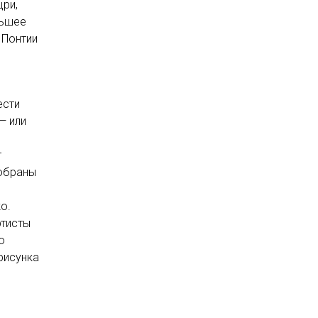
цри,
льшее
 Понтии
ести
— или
т
добраны
о.
ртисты
о
рисунка