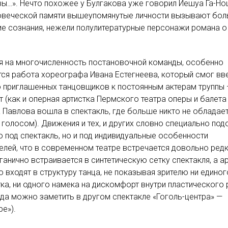
ы…». Нечто похожее у Булгакова уже говорил Иешуа Га-Но
ловеческой памяти вышеупомянутые личности вызывают бо
е сознания, нежели полулитературные персонажи романа о
я на многочисленность постановочной команды, особенно
ся работа хореографа Ивана Естегнеева, который смог вв
 приглашенных танцовщиков к постоянным актерам труппы 
 (как и оперная артистка Пермского театра оперы и балета
Павлова вошла в спектакль, где больше никто не обладае
голосом). Движения и тех, и других словно специально по
о под спектакль, но и под индивидуальные особенности
елей, что в современном театре встречается довольно редк
ганично встраивается в синтетическую сетку спектакля, а а
 входят в структуру танца, не показывая зрителю ни единог
ка, ни одного намека на дискомфорт внутри пластического 
гда можно заметить в другом спектакле «Гоголь-центра» —
е»).