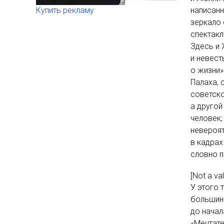
Купить рекламу
написанн
зеркало 
спектакл
Здесь и 
и невест
о жизни»
Палаха, 
советско
а другой
человек;
невероят
в кадрах
словно 
[Not a va
У этого 
большинс
до начал
«Мечтате