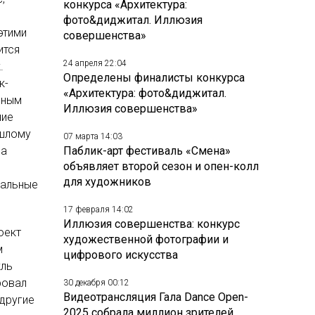
конкурса «Архитектура:
фото&диджитал. Иллюзия
этими
совершенства»
ится
24 апреля 22:04
.
Определены финалисты конкурса
к-
«Архитектура: фото&диджитал.
нным
Иллюзия совершенства»
ние
ошлому
07 марта 14:03
ра
Паблик-арт фестиваль «Смена»
объявляет второй сезон и опен-колл
для художников
кальные
17 февраля 14:02
Иллюзия совершенства: конкурс
оект
художественной фотографии и
м
цифрового искусства
кль
ровал
30 декабря 00:12
Видеотрансляция Гала Dance Open-
 другие
2025 собрала миллион зрителей