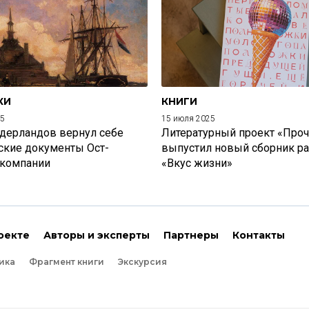
КИ
КНИГИ
25
15 июля 2025
дерландов вернул себе
Литературный проект «Проч
ские документы Ост-
выпустил новый сборник р
 компании
«Вкус жизни»
оекте
Авторы и эксперты
Партнеры
Контакты
ика
Фрагмент книги
Экскурсия