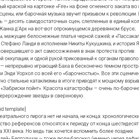
ый краской на картонке «Fire» на фоне огненного заката во
сцены, или барочная музыка звучит призывом к революции.
ь — десять самодостаточных сцен, слепленных в единый ко
Жанна д’Арк на вот-вот опрокинущемся деревянном брусе;
ы, мажущие белоснежные платья черной сажей; и «Пассака
 Стефано Ланди в исполнении Никиты Кукушкина; и история 
совершившего акт самосожжения в знак протеста против
й оккупации; и одной рукой прикованный к органам правопо
 — непрерывно играющий Баха в бесконечно темном простр
 и Энди Уорхол со всей его «барочностью». Все эти сцениче
но стильные катаклизмы в итоге приводят к мощному взры
 «Забриски пойнт». Красота катастрофы — очень по-барочн
перерождение звезды в сверхновую.
lid template]
театрального пирога нет ни начала, ни конца: хронологическ
тво референсов относятся к периоду от конца шестидеся
а XXI века. Но ведь так хочется вспомнить более поздних
лей» Бертолуччи — тоже люди-барокко (именно через дефис