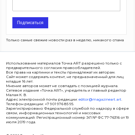
Подписаться
Только самые свежие новости раз в неделю, никакого спама
Использование материалов Точка ART разрешено только с
предварительного согласия правообладателей.
Все права на картинки и тексты принадлежат их авторам.
Сайт может содержать контент, не предназначенный для лиц
младше 16 лет.
Мнение авторов может не совпадать с позицией журнала.
Сетевое издание «Точка ART», учредитель и главный редактор
Малая К. В.
Адрес электронной почты редакции:
editor@magazineart.art
.
Телефон редакции: +7 901 976 85 95.
Зарегистрировано Федеральной службой по надзору в сфере
связи, информационных технологий и массовых
коммуникаций. Регистрационный номер ЭЛ № ФС 77-76316 от 19
июля 2019 года.