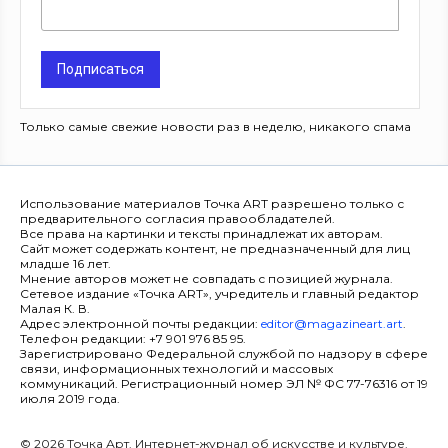
Подписаться
Только самые свежие новости раз в неделю, никакого спама
Использование материалов Точка ART разрешено только с
предварительного согласия правообладателей.
Все права на картинки и тексты принадлежат их авторам.
Сайт может содержать контент, не предназначенный для лиц
младше 16 лет.
Мнение авторов может не совпадать с позицией журнала.
Сетевое издание «Точка ART», учредитель и главный редактор
Малая К. В.
Адрес электронной почты редакции:
editor@magazineart.art
.
Телефон редакции: +7 901 976 85 95.
Зарегистрировано Федеральной службой по надзору в сфере
связи, информационных технологий и массовых
коммуникаций. Регистрационный номер ЭЛ № ФС 77-76316 от 19
июля 2019 года.
© 2026 Точка Арт. Интернет-журнал об искусстве и культуре.