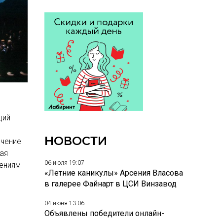
ций
НОВОСТИ
ечение
ая
06 июля 19:07
дениям
«Летние каникулы» Арсения Власова
в галерее Файнарт в ЦСИ Винзавод
04 июня 13:06
Объявлены победители онлайн-