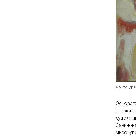
Александр С
Основате
Прожив т
художник
Савинов
мирочувс