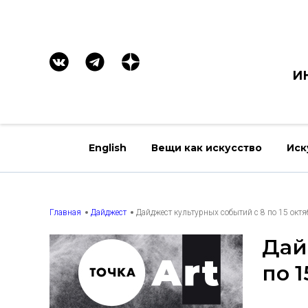
И
English
Вещи как искусство
Иск
Главная
Дайджест
Дайджест культурных событий с 8 по 15 окт
Дай
по 1