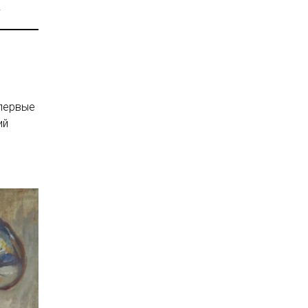
.
впервые
ий