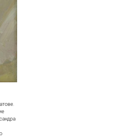
атове.
ие
ксандра
о