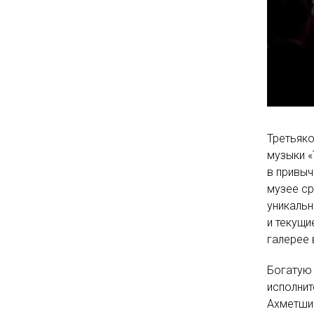
Третьяко
музыки «
в привыч
музее ср
уникальн
и текущи
галерее 
Богатую
исполнит
Ахметшин