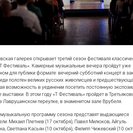
вская галерея открывает третий сезон фестиваля классиче
Т Фестиваль». Камерные музыкальные вечера пройдут уже
ном для публики формате: вечерний субботний концерт в з
еди полотен великих русских живописцев и предшествующ
ая возможность в уединении посетить постоянную экспоз
е выставки. В этом году «Т Фестиваль» пройдет в Третьяков
в Лаврушинском переулке, в знаменитом зале Врубеля.
 музыкальную программу сезона представят выдающиеся
ели: Михаил Плетнев (17 октября), Павел Милюков, Айгуль
а, Светлана Касьян (10 октября), Филипп Чижевский (10 окт