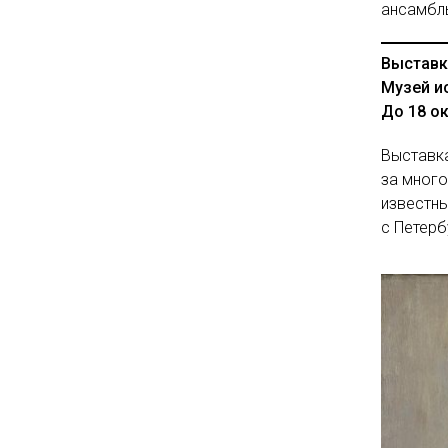
ансамбль
Выставк
Музей и
До 18 о
Выставка
за много
известны
с Петерб