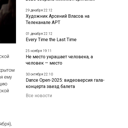
29 декабря 22:12
Художник Арсений Власов на
Телеканале АРТ
01 декабря 22:12
Every Time the Last Time
25 ноября 19:11
ской
Не место украшает человека, а
человек — место
акрытом
30 октября 22:10
ая ему
Dance Open-2025: видеоверсия гала-
ицию
концерта звезд балета
ской
Все новости
ября),