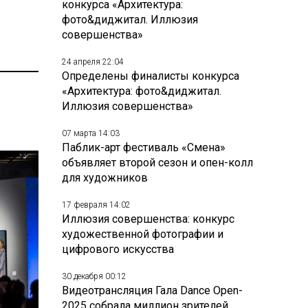
конкурса «Архитектура:
фото&диджитал. Иллюзия
совершенства»
24 апреля 22:04
Определены финалисты конкурса
«Архитектура: фото&диджитал.
Иллюзия совершенства»
07 марта 14:03
Паблик-арт фестиваль «Смена»
объявляет второй сезон и опен-колл
для художников
17 февраля 14:02
Иллюзия совершенства: конкурс
художественной фотографии и
цифрового искусства
30 декабря 00:12
Видеотрансляция Гала Dance Open-
2025 собрала миллион зрителей