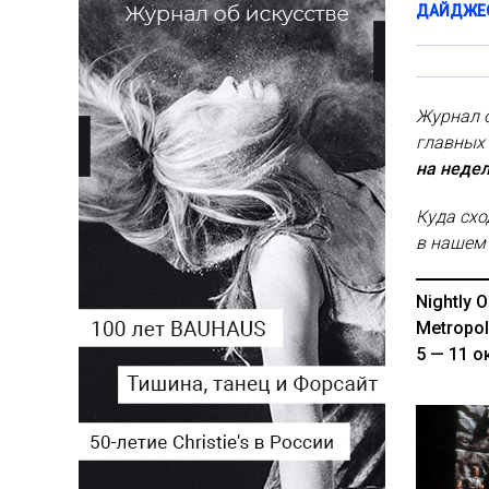
ДАЙДЖЕ
Журнал 
главных 
на недел
Куда схо
в нашем 
Nightly 
Metropol
5 — 11 о