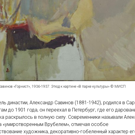
авинов «Горнист», 1936-1937. Этюд к картине «В парке культуры» © МИСП
ль династии, Александр Савинов (1881-1942), родился в Сар
ам до 1901 года, он переехал в Петербург, где его дарован
а раскрылось в полную силу. Современники называли Але
а «умиротворенным Врубелем», отмечая особое
твование художника, декоративно-гобеленный характер ег