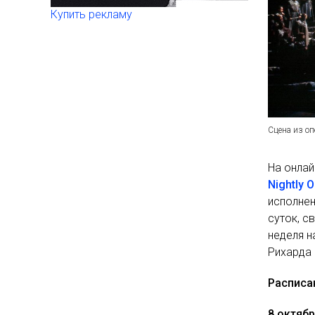
Купить рекламу
Сцена из о
На онлай
Nightly 
исполнен
суток, с
неделя н
Рихарда
Расписа
8 октябр