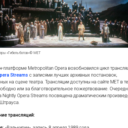
перы «Гибель богов»© МЕТ
н-платформе Metropolitan Opera возобновился цикл трансля
Opera Streams
с записями лучших архивных постановок,
ных на сцене театра. Трансляции доступны на сайте MET в т
вободно или за благотворительное пожертвование. Очередн
а Nightly Opera Streams посвящена драматическим произве
 Штрауса.
ние трансляций:
я:
«Валькирии», запись 8 апреля 1989 года.