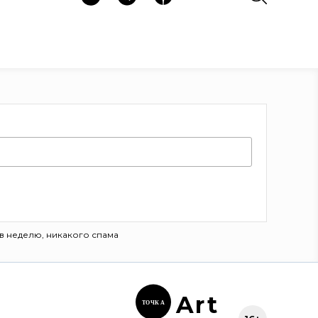
в неделю, никакого спама
Ar
t
ТОЧК
А