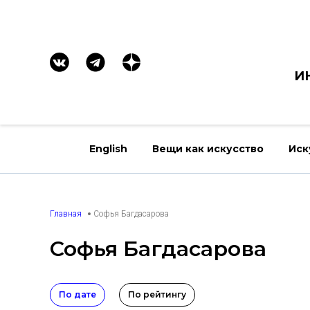
И
English
Вещи как искусство
Иск
Главная
Софья Багдасарова
Софья Багдасарова
По дате
По рейтингу