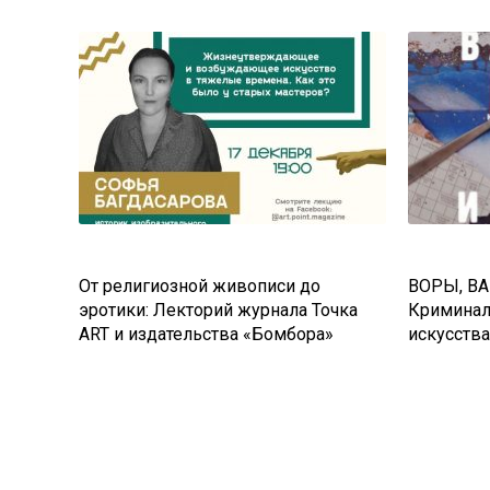
От религиозной живописи до
ВОРЫ, В
эротики: Лекторий журнала Точка
Криминал
ART и издательства «Бомбора»
искусств