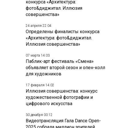
конкурса «Архитектура:
фото&диджитал. Иллюзия
совершенства»
24 апреля 22:04
Определены финалисты конкурса
«Архитектура: фото&диджитал.
Иллюзия совершенства»
07 марта 14:03
Паблик-арт фестиваль «Смена»
объявляет второй сезон и опен-колл
для художников
17 февраля 14:02
Иллюзия совершенства: конкурс
художественной фотографии и
цифрового искусства
30 декабря 00:12
Видеотрансляция Гала Dance Open-
2025 собрала миллион зрителей