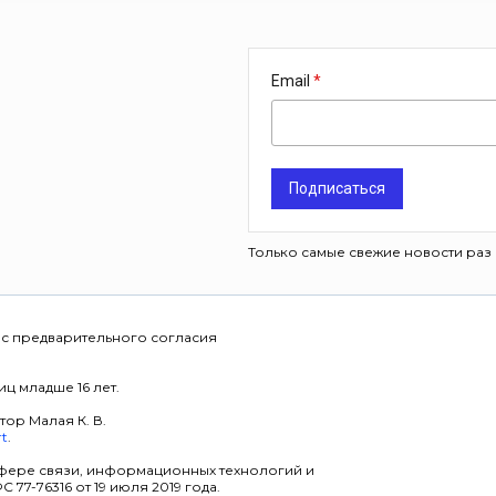
Email
Подписаться
Только самые свежие новости раз 
 с предварительного согласия
ц младше 16 лет.
тор Малая К. В.
rt
.
фере связи, информационных технологий и
7-76316 от 19 июля 2019 года.