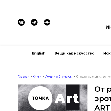
И
English
Вещи как искусство
Иск
Главная
Книги
Лекции и Спектакли
От религиозной живописи
От 
эро
ART