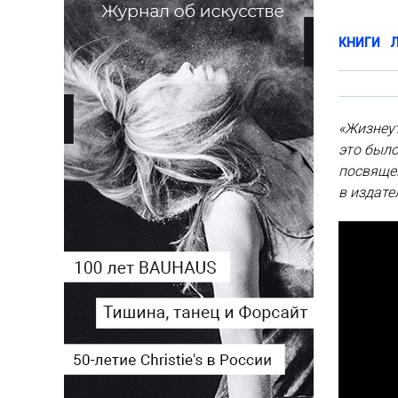
КНИГИ
«Жизнеу
это было
посвяще
в издате