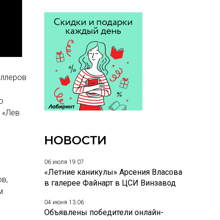
еллеров
о
, «Лев
НОВОСТИ
06 июля 19:07
«Летние каникулы» Арсения Власова
в,
в галерее Файнарт в ЦСИ Винзавод
м
04 июня 13:06
Объявлены победители онлайн-