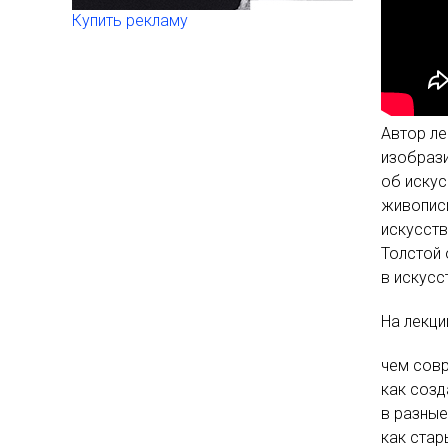
Купить рекламу
Автор ле
изобрази
об иску
живописи
искусств
Толстой 
в искусс
На лекци
чем совр
как созд
в разные
как стар