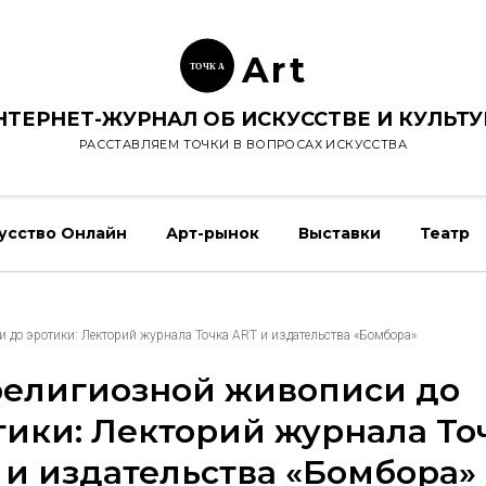
Ar
t
ТОЧК
А
НТЕРНЕТ-ЖУРНАЛ ОБ ИСКУССТВЕ И КУЛЬТУ
РАССТАВЛЯЕМ ТОЧКИ В ВОПРОСАХ ИСКУССТВА
усство Онлайн
Арт-рынок
Выставки
Театр
 до эротики: Лекторий журнала Точка ART и издательства «Бомбора»
религиозной живописи до
тики: Лекторий журнала То
 и издательства «Бомбора»