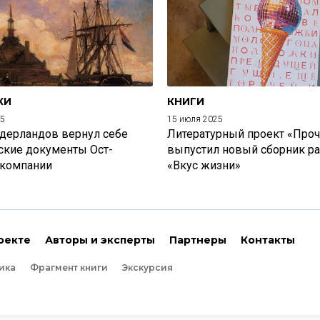
КИ
КНИГИ
25
15 июля 2025
дерландов вернул себе
Литературный проект «Проч
ские документы Ост-
выпустил новый сборник р
 компании
«Вкус жизни»
оекте
Авторы и эксперты
Партнеры
Контакты
ика
Фрагмент книги
Экскурсия