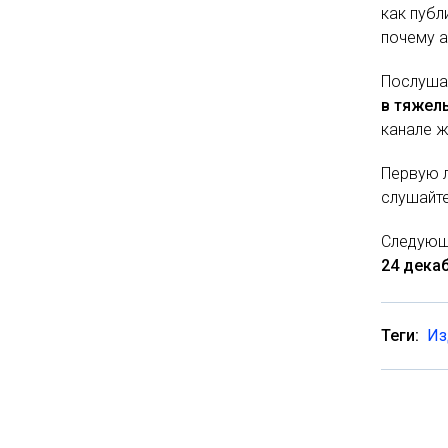
как публ
почему а
Послуша
в тяжел
канале ж
Первую 
слушайт
Следующ
24 декаб
Теги:
Из