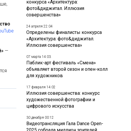
конкурса «Архитектура:
чше,
фото&диджитал. Иллюзия
.
совершенства»
ство
24 апреля 22:04
ouTube
Определены финалисты конкурса
«Архитектура: фото&диджитал.
Иллюзия совершенства»
й»
—
07 марта 14:03
Паблик-арт фестиваль «Смена»
объявляет второй сезон и опен-колл
ится
для художников
17 февраля 14:02
Иллюзия совершенства: конкурс
художественной фотографии и
цифрового искусства
30 декабря 00:12
Видеотрансляция Гала Dance Open-
2025 собрала миллион зрителей