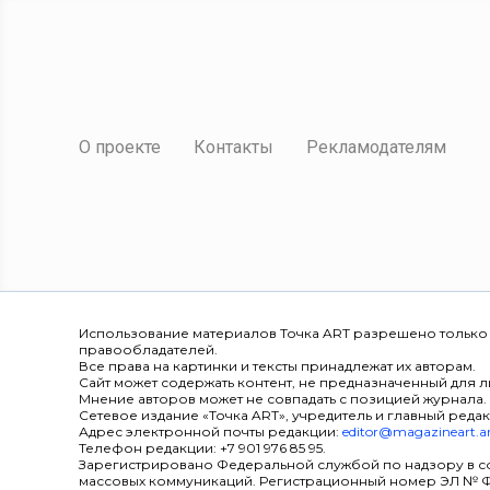
О проекте
Контакты
Рекламодателям
Использование материалов Точка ART разрешено только
правообладателей.
Все права на картинки и тексты принадлежат их авторам.
Сайт может содержать контент, не предназначенный для ли
Мнение авторов может не совпадать с позицией журнала.
Сетевое издание «Точка ART», учредитель и главный редак
Адрес электронной почты редакции:
editor@magazineart.a
Телефон редакции: +7 901 976 85 95.
Зарегистрировано Федеральной службой по надзору в с
массовых коммуникаций. Регистрационный номер ЭЛ № ФС 7