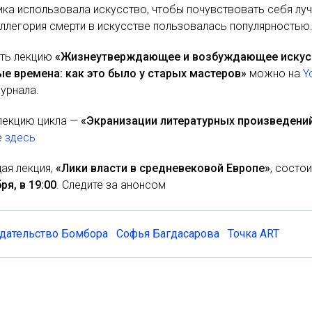
ика использовала искусство, чтобы почувствовать себя лу
ллегория смерти в искусстве пользовалась популярностью
ть лекцию
«Жизнеутверждающее и возбуждающее искус
ые времена: как это было у старых мастеров»
можно на
Y
урнала.
лекцию цикла —
«Экранизации литературных произведени
е
здесь
ая лекция,
«Лики власти в средневековой Европе»
, состо
ря, в 19:00
. Следите за анонсом
дательство Бомбора
Софья Багдасарова
Точка ART