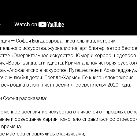
кции — Софья Багдасарова, писательница, историк
тельного искусства, журналистка, арт-блогер, автор бестс
сстве «Омерзительное искусство. Юмор и хоррор шедевров
», «Воры, вандалы и идиоты: Криминальная история русског
а», «Апокалипсис в искусстве. Путешествие к Армагеддону»
очень любил детей. Псевдо-Хармс». Ее книга «Апокалипсис
тве» вошла в лонг-лист премии «Просветитель» 2020 года.
и Софья рассказала:
еменное восприятие искусства отличается от прошлых веко
ание и созерцание картин помогало справиться со стрессо
 времена,
ые мастера справлялись с кризисами,