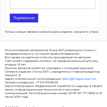
Подписаться
Только самые свежие новости раз в неделю, никакого спама
Использование материалов Точка ART разрешено только с
предварительного согласия правообладателей.
Все права на картинки и тексты принадлежат их авторам.
Сайт может содержать контент, не предназначенный для лиц
младше 16 лет.
Мнение авторов может не совпадать с позицией журнала.
Сетевое издание «Точка ART», учредитель и главный редактор
Малая К. В.
Адрес электронной почты редакции:
editor@magazineart.art
.
Телефон редакции: +7 901 976 85 95.
Зарегистрировано Федеральной службой по надзору в сфере
связи, информационных технологий и массовых
коммуникаций. Регистрационный номер ЭЛ № ФС 77-76316 от 19
июля 2019 года.