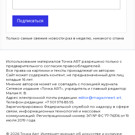
Подписаться
Только самые свежие новости раз в неделю, никакого спама
Использование материалов Точка ART разрешено только с
предварительного согласия правообладателей.
Все права на картинки и тексты принадлежат их авторам.
Сайт может содержать контент, не предназначенный для лиц
младше 16 лет.
Мнение авторов может не совпадать с позицией журнала.
Сетевое издание «Точка ART», учредитель и главный редактор
Малая К. В.
Адрес электронной почты редакции:
editor@magazineart.art
.
Телефон редакции: +7 901 976 85 95.
Зарегистрировано Федеральной службой по надзору в сфере
связи, информационных технологий и массовых
коммуникаций. Регистрационный номер ЭЛ № ФС 77-76316 от 19
июля 2019 года.
© 2026 Точка Арт. Интернет-журнал об искусстве и культуре.