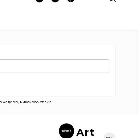
в неделю, никакого спама
Ar
t
ТОЧК
А