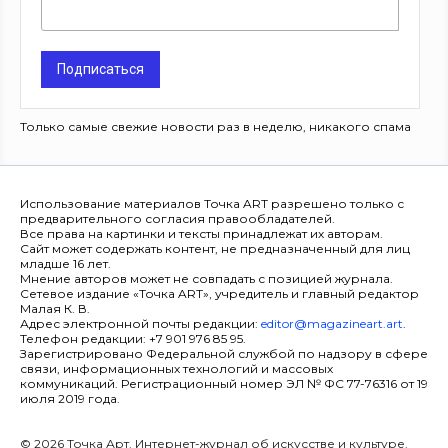
Подписаться
Только самые свежие новости раз в неделю, никакого спама
Использование материалов Точка ART разрешено только с
предварительного согласия правообладателей.
Все права на картинки и тексты принадлежат их авторам.
Сайт может содержать контент, не предназначенный для лиц
младше 16 лет.
Мнение авторов может не совпадать с позицией журнала.
Сетевое издание «Точка ART», учредитель и главный редактор
Малая К. В.
Адрес электронной почты редакции:
editor@magazineart.art
.
Телефон редакции: +7 901 976 85 95.
Зарегистрировано Федеральной службой по надзору в сфере
связи, информационных технологий и массовых
коммуникаций. Регистрационный номер ЭЛ № ФС 77-76316 от 19
июля 2019 года.
© 2026 Точка Арт. Интернет-журнал об искусстве и культуре.