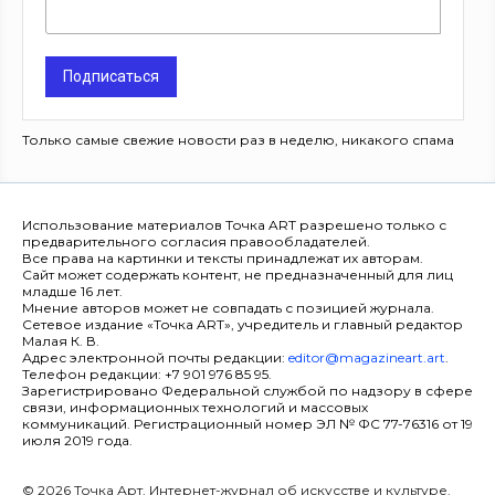
Подписаться
Только самые свежие новости раз в неделю, никакого спама
Использование материалов Точка ART разрешено только с
предварительного согласия правообладателей.
Все права на картинки и тексты принадлежат их авторам.
Сайт может содержать контент, не предназначенный для лиц
младше 16 лет.
Мнение авторов может не совпадать с позицией журнала.
Сетевое издание «Точка ART», учредитель и главный редактор
Малая К. В.
Адрес электронной почты редакции:
editor@magazineart.art
.
Телефон редакции: +7 901 976 85 95.
Зарегистрировано Федеральной службой по надзору в сфере
связи, информационных технологий и массовых
коммуникаций. Регистрационный номер ЭЛ № ФС 77-76316 от 19
июля 2019 года.
© 2026 Точка Арт. Интернет-журнал об искусстве и культуре.