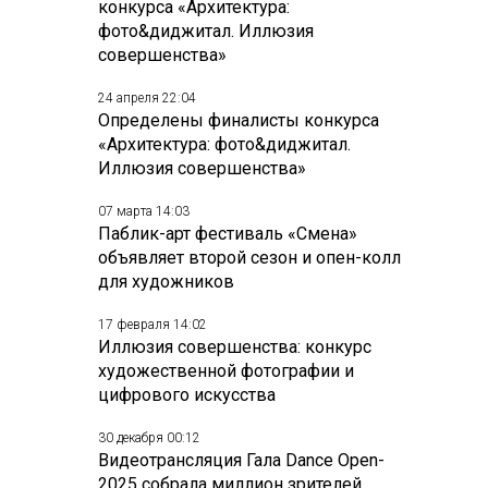
конкурса «Архитектура:
фото&диджитал. Иллюзия
совершенства»
24 апреля 22:04
Определены финалисты конкурса
«Архитектура: фото&диджитал.
Иллюзия совершенства»
07 марта 14:03
Паблик-арт фестиваль «Смена»
объявляет второй сезон и опен-колл
для художников
17 февраля 14:02
Иллюзия совершенства: конкурс
художественной фотографии и
цифрового искусства
30 декабря 00:12
Видеотрансляция Гала Dance Open-
2025 собрала миллион зрителей