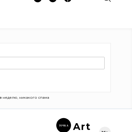
в неделю, никакого спама
Ar
t
ТОЧК
А