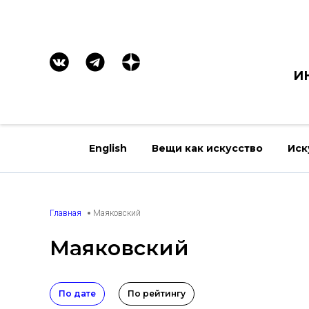
И
English
Вещи как искусство
Иск
Главная
Маяковский
Маяковский
По дате
По рейтингу