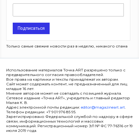
Подписаться
Только самые свежие новости раз в неделю, никакого спама
Использование материалов Точка ART разрешено только с
предварительного согласия правообладателей.
Все права на картинки и тексты принадлежат их авторам.
Сайт может содержать контент, не предназначенный для лиц
младше 16 лет.
Мнение авторов может не совпадать с позицией журнала.
Сетевое издание «Точка ART», учредитель и главный редактор
Малая К. В.
Адрес электронной почты редакции:
editor@magazineart.art
.
Телефон редакции: +7 901 976 85 95.
Зарегистрировано Федеральной службой по надзору в сфере
связи, информационных технологий и массовых
коммуникаций. Регистрационный номер ЭЛ № ФС 77-76316 от 19
июля 2019 года.