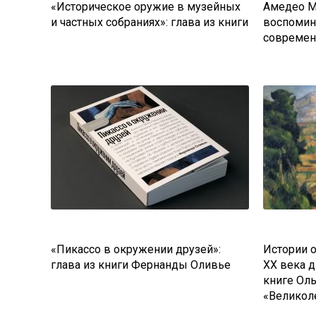
«Историческое оружие в музейных
Амедео М
и частных собраниях»: глава из книги
воспомин
современ
«Пикассо в окружении друзей»:
Истории 
глава из книги Фернанды Оливье
ХХ века д
книге Ол
«Великол