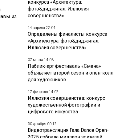
конкурса «Архитектура:
фото&диджитал. Иллюзия
и
совершенства»
лавы из
24 апреля 22:04
Определены финалисты конкурса
«Архитектура: фото&диджитал.
Иллюзия совершенства»
07 марта 14:03
Паблик-арт фестиваль «Смена»
объявляет второй сезон и опен-колл
для художников
17 февраля 14:02
Иллюзия совершенства: конкурс
художественной фотографии и
цифрового искусства
30 декабря 00:12
Видеотрансляция Гала Dance Open-
2025 собрала миллион зрителей