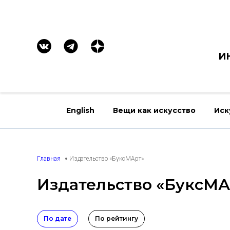
И
English
Вещи как искусство
Иск
Главная
Издательство «БуксМАрт»
Издательство «БуксМА
По дате
По рейтингу