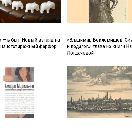
 — в быт: Новый взгляд на
«Владимир Беклемишев. Ск
й многотиражный фарфор
и педагог»: глава из книги Н
Логдачевой