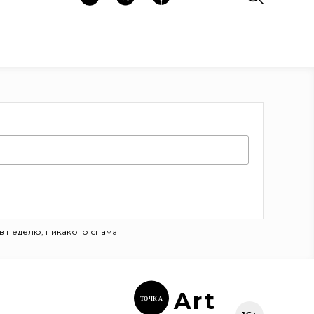
в неделю, никакого спама
Ar
t
ТОЧК
А