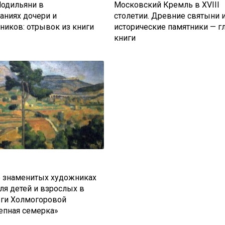
одильяни в
Московский Кремль в XVIII
аниях дочери и
столетии. Древние святыни 
ников: отрывок из книги
исторические памятники — г
книги
о знаменитых художниках
ля детей и взрослых в
ьги Холмогоровой
епная семерка»