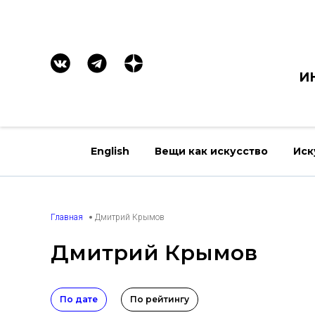
И
English
Вещи как искусство
Иск
Главная
Дмитрий Крымов
Дмитрий Крымов
По дате
По рейтингу