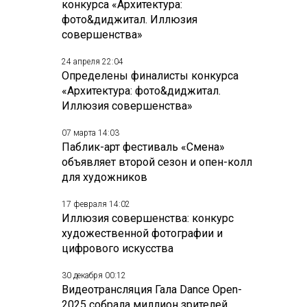
конкурса «Архитектура:
фото&диджитал. Иллюзия
совершенства»
24 апреля 22:04
Определены финалисты конкурса
«Архитектура: фото&диджитал.
Иллюзия совершенства»
07 марта 14:03
Паблик-арт фестиваль «Смена»
объявляет второй сезон и опен-колл
для художников
17 февраля 14:02
Иллюзия совершенства: конкурс
художественной фотографии и
цифрового искусства
30 декабря 00:12
Видеотрансляция Гала Dance Open-
2025 собрала миллион зрителей