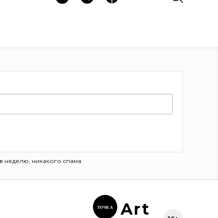
в неделю, никакого спама
Ar
t
ТОЧК
А