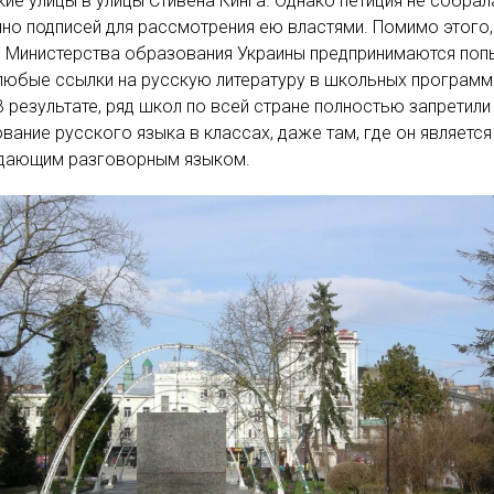
ие улицы в улицы Стивена Кинга. Однако петиция не собрал
но подписей для рассмотрения ею властями. Помимо этого,
 Министерства образования Украины предпринимаются поп
любые ссылки на русскую литературу в школьных программ
В результате, ряд школ по всей стране полностью запретили
вание русского языка в классах, даже там, где он является
дающим разговорным языком.