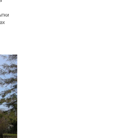
а
ытки
ах