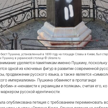
бюст Пушкина, установленный в 1899 году на площади Славы в Киеве, был ст
 Пушкину в украинской столице © Ukraine.ru
нимание уделяется памятникам именно Пушкину, поскольку
ется одной из ключевых фигур в развитии современной рус
ры, продвижении русского языка, а также является «симво
ого империализма». Пушкина обвиняют в пропаганде
фобии» и «ненависти к украинцам и полякам», считая его, к
 маркером русской идентичности.
ла опубликована петиция с требованием переименовать в