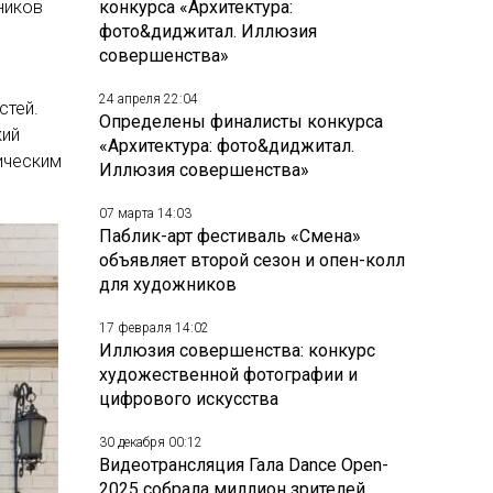
ников
конкурса «Архитектура:
фото&диджитал. Иллюзия
совершенства»
24 апреля 22:04
стей.
Определены финалисты конкурса
кий
«Архитектура: фото&диджитал.
ическим
Иллюзия совершенства»
07 марта 14:03
Паблик-арт фестиваль «Смена»
объявляет второй сезон и опен-колл
для художников
17 февраля 14:02
Иллюзия совершенства: конкурс
художественной фотографии и
цифрового искусства
30 декабря 00:12
Видеотрансляция Гала Dance Open-
2025 собрала миллион зрителей