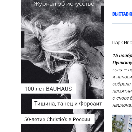
ВЫСТАВК
Парк Ива
15 ноябр
Пушкину
года — п
и наноси
собрала
памятник
о сносе 
национа