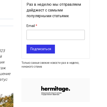
Раз в неделю мы отправляем
дайджест с самыми
популярными статьями.
Email
Подписаться
023
й
ция
Только самые свежие новости раз в неделю,
никакого спама
таж
ешение
атус