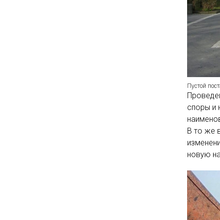
Пустой пост
Проведе
споры и 
наименов
В то же 
изменени
новую на