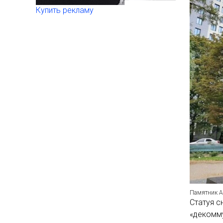
Купить рекламу
Памятник А
Статуя с
«декомму