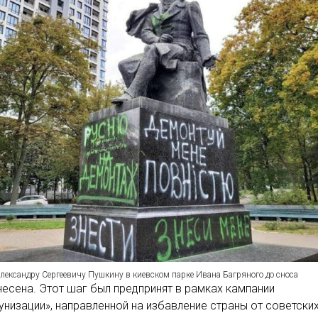
лександру Сергеевичу Пушкину в киевском парке Ивана Багряного до сноса
несена. Этот шаг был предпринят в рамках кампании
низации», направленной на избавление страны от советски