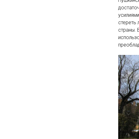
Пушкинск
достаточ
усилиями
стереть 
страны. 
использо
преобла