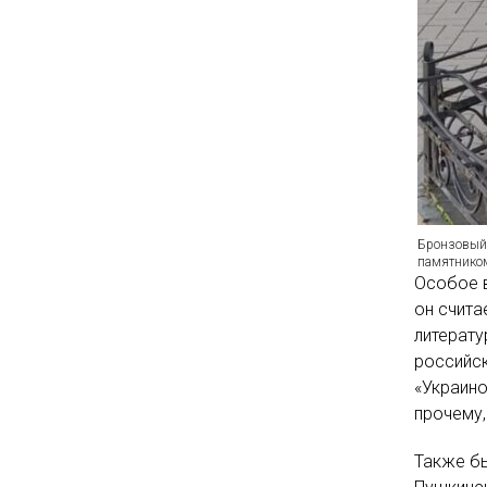
Бронзовый 
памятником
Особое в
он счита
литерату
российск
«Украино
прочему,
Также бы