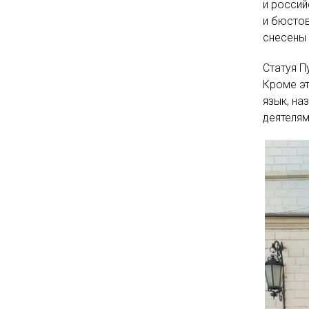
и россий
и бюстов
снесены 
Статуя П
Кроме эт
язык, на
деятелям