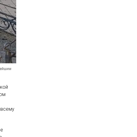
арейшим
ской
лом
о всему
се