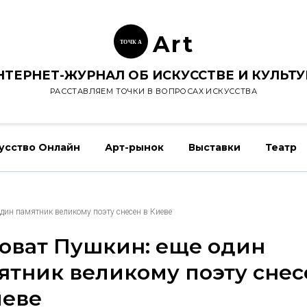
Ar
t
ТОЧК
А
НТЕРНЕТ-ЖУРНАЛ ОБ ИСКУССТВЕ И КУЛЬТУ
РАССТАВЛЯЕМ ТОЧКИ В ВОПРОСАХ ИСКУССТВА
усство Онлайн
Арт-рынок
Выставки
Театр
дин памятник великому поэту снесен в Киеве
оват Пушкин: еще один
ятник великому поэту снес
иеве