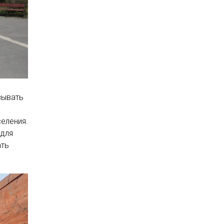
зывать
еления.
 для
ать