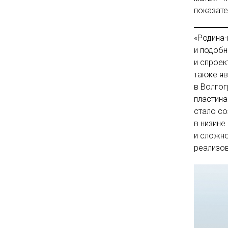
показат
«Родина-
и подобн
и спроек
также яв
в Волгог
пластина
стало со
в низине
и сложно
реализов