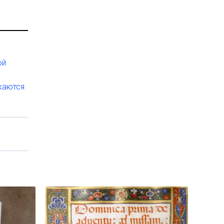
ой
жаются