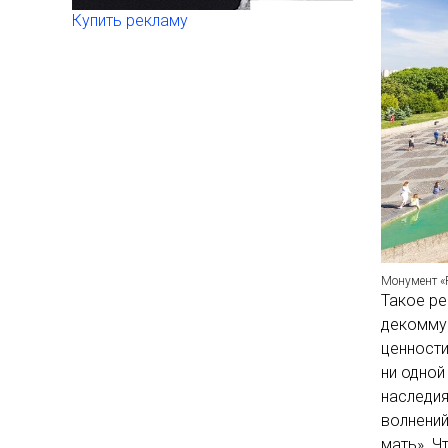
Купить рекламу
Монумент «Р
Такое ре
декоммун
ценности
ни одной
наследия
волнений
мать». Ч