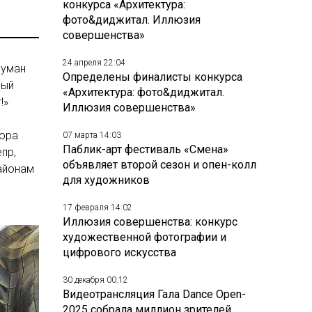
конкурса «Архитектура:
фото&диджитал. Иллюзия
совершенства»
24 апреля 22:04
думан
Определены финалисты конкурса
рый
«Архитектура: фото&диджитал.
!»
Иллюзия совершенства»
тора
07 марта 14:03
Паблик-арт фестиваль «Смена»
пр,
объявляет второй сезон и опен-колл
районам
для художников
17 февраля 14:02
Иллюзия совершенства: конкурс
художественной фотографии и
цифрового искусства
30 декабря 00:12
Видеотрансляция Гала Dance Open-
2025 собрала миллион зрителей