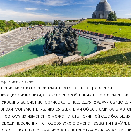
одина-мать» в Киеве
шение можно воспринимать как шаг в направлении
изации символики, а также способ навязать современные
 Украины за счет исторического наследия. Будучи свидетел
 эпохи, монументы являются важными объектами культурно
, поэтому их изменение может стать причиной ещё больших
 среди населения; не говоря уже о смене названия на «Укра
то это — попытка стимулировать патриотические чувства ил