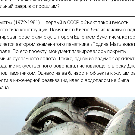
ельный разрыв с прошлым?
мать» (1972-1981) — первый в СССР объект такой высоты
ого типа конструкции. Памятник в Киеве был изначально за
тирован советским скульптором Евгением Вучетичем, кото
ляется автором знаменитого памятника «Родина-Мать зовет
раде. По его проекту, монумент планировалось покрыть
ми из сусального золота. Также, одной из задумок архитек
здание искусственного водопада, ниспадающего в реку Дне
 под памятником. Однако из-за близости объекта к жилым 
сти в инженерной реализации, идея с водопадом не была
ана.