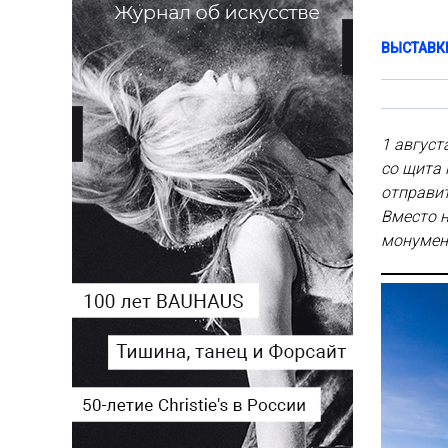
ВЫСТАВК
1 август
со щита
отправит
Вместо н
монумент