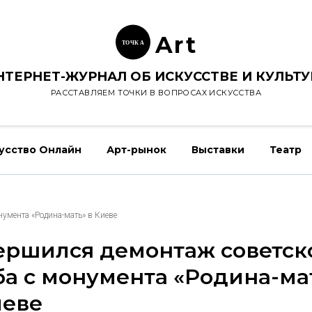
Ar
t
ТОЧК
А
НТЕРНЕТ-ЖУРНАЛ ОБ ИСКУССТВЕ И КУЛЬТУ
РАССТАВЛЯЕМ ТОЧКИ В ВОПРОСАХ ИСКУССТВА
усство Онлайн
Арт-рынок
Выставки
Театр
нумента «Родина-мать» в Киеве
ершился демонтаж советск
ба с монумента «Родина-ма
иеве