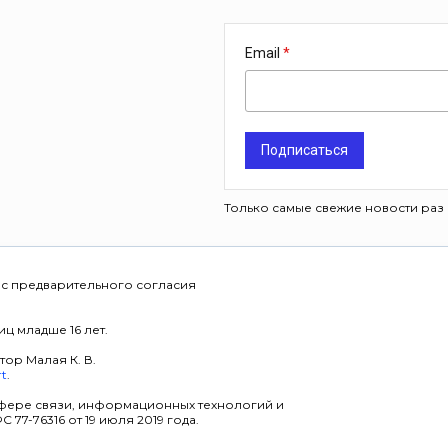
Email
Подписаться
Только самые свежие новости раз 
 с предварительного согласия
ц младше 16 лет.
тор Малая К. В.
rt
.
фере связи, информационных технологий и
7-76316 от 19 июля 2019 года.