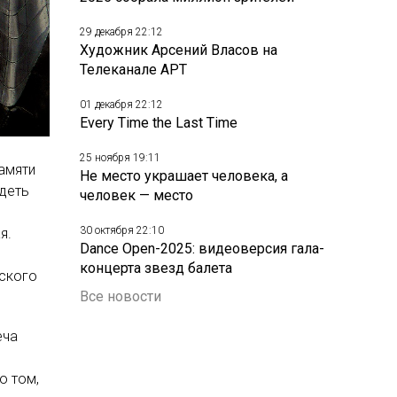
29 декабря 22:12
Художник Арсений Власов на
Телеканале АРТ
01 декабря 22:12
Every Time the Last Time
25 ноября 19:11
амяти
Не место украшает человека, а
идеть
человек — место
30 октября 22:10
я.
Dance Open-2025: видеоверсия гала-
концерта звезд балета
ского
Все новости
еча
о том,