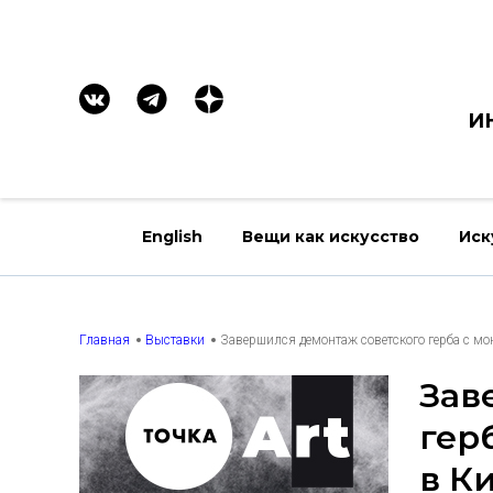
И
English
Вещи как искусство
Иск
Главная
Выставки
Завершился демонтаж советского герба с мо
Зав
гер
в К