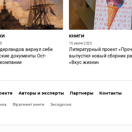
КИ
КНИГИ
25
15 июля 2025
дерландов вернул себе
Литературный проект «Проч
ские документы Ост-
выпустил новый сборник р
 компании
«Вкус жизни»
оекте
Авторы и эксперты
Партнеры
Контакты
ика
Фрагмент книги
Экскурсия