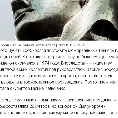
«Родина-мать» в Киеве © DWGФОРМАТ | ПРОЕКТИРОВАНИЕ
ого Вучетич собирался построить мемориальный тоннель п
нцлагерей. К сожалению, архитектору не было суждено ув
ище: он скончался в 1974 году. Впоследствии, инициативу
л творческий коллектив под руководством Василия Борода
внес значительные изменения в проект, превратив статую
ствующего в торжественное произведение. Прототипом жен
тала скульптор Галина Кальченко.
легенд, связанных с памятником, гласит: изначально длина м
ры составляла 28 метров, но вскоре он был укорочен
тров после того, как киевскому митрополиту приснился сон 