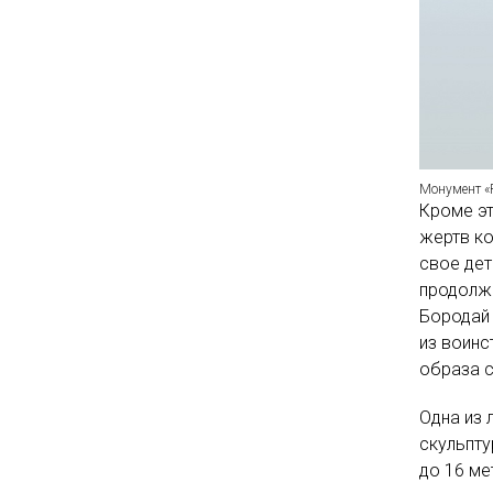
Монумент 
Кроме эт
жертв ко
свое дет
продолжи
Бородай 
из воин
образа с
Одна из 
скульпту
до 16 ме