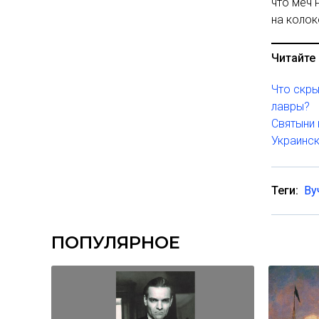
что меч 
на колок
Читайте 
Что скры
лавры?
Святыни 
Украинск
Теги:
Ву
ПОПУЛЯРНОЕ