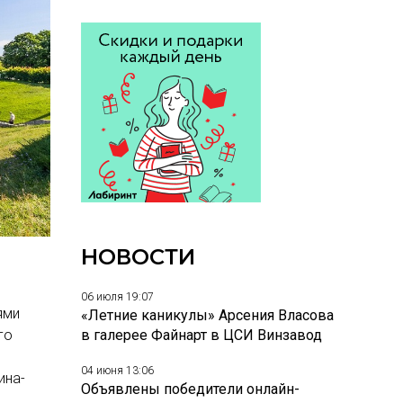
НОВОСТИ
06 июля 19:07
ями
«Летние каникулы» Арсения Власова
го
в галерее Файнарт в ЦСИ Винзавод
04 июня 13:06
ина-
Объявлены победители онлайн-
и