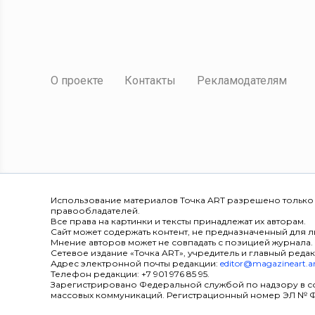
О проекте
Контакты
Рекламодателям
Использование материалов Точка ART разрешено только
правообладателей.
Все права на картинки и тексты принадлежат их авторам.
Сайт может содержать контент, не предназначенный для ли
Мнение авторов может не совпадать с позицией журнала.
Сетевое издание «Точка ART», учредитель и главный редак
Адрес электронной почты редакции:
editor@magazineart.a
Телефон редакции: +7 901 976 85 95.
Зарегистрировано Федеральной службой по надзору в с
массовых коммуникаций. Регистрационный номер ЭЛ № ФС 7