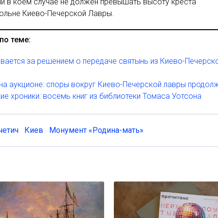
ни в коем случае не должен превышать высоту креста
ольне Киево-Печерской Лавры.
по теме:
вается за решением о передаче святынь из Киево-Печерск
на аукционе: cпоры вокруг Киево-Печерской лавры продол
ие хроники: восемь книг из библиотеки Томаса Уотсона
четич
Киев
Монумент «Родина-мать»