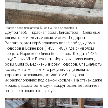
Красная роза Ланкастера © Tobit Curteis Associates LLP
Другой герб — красная роза Ланкастера — была еще
одним отличительным знаком дома Тюдоров.
Вероятно, этот герб появился после победы дома
Тюдоров в Войне роз (1455–1485), где символом
герцога Йоркского была белая роза. Когда в 1486
году Генрих VII и Елизавета Йоркская поженились,
розы были объединены в розу Тюдоров. Специалисты
колледжа отмечают, что рисунки, к удивлению,
хорошо сохранились, во многом благодаря
их расположению под самой кровлей. На стенах даже
можно рассмотреть круги вокруг розы, вырезанные
на гипсе с помощью циркуля.