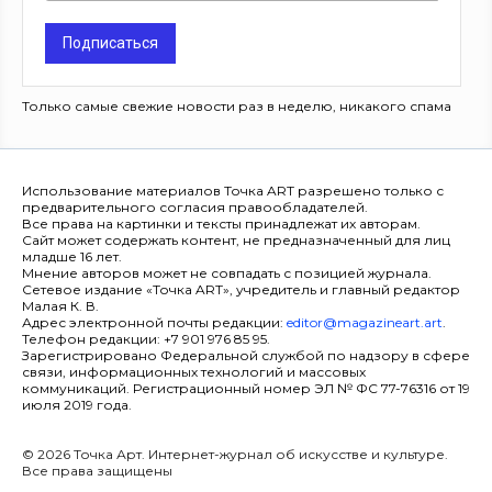
Подписаться
Только самые свежие новости раз в неделю, никакого спама
Использование материалов Точка ART разрешено только с
предварительного согласия правообладателей.
Все права на картинки и тексты принадлежат их авторам.
Сайт может содержать контент, не предназначенный для лиц
младше 16 лет.
Мнение авторов может не совпадать с позицией журнала.
Сетевое издание «Точка ART», учредитель и главный редактор
Малая К. В.
Адрес электронной почты редакции:
editor@magazineart.art
.
Телефон редакции: +7 901 976 85 95.
Зарегистрировано Федеральной службой по надзору в сфере
связи, информационных технологий и массовых
коммуникаций. Регистрационный номер ЭЛ № ФС 77-76316 от 19
июля 2019 года.
© 2026 Точка Арт. Интернет-журнал об искусстве и культуре.
Все права защищены