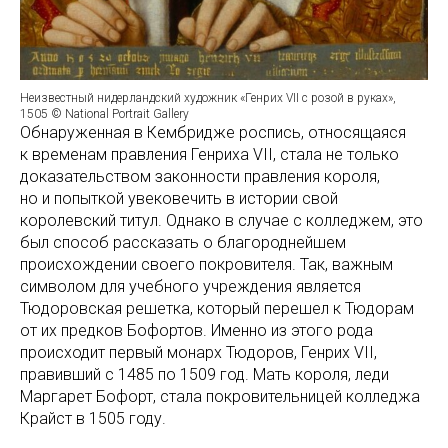
Неизвестный нидерландский художник «Генрих VII с розой в руках»,
1505 © National Portrait Gallery
Обнаруженная в Кембридже роспись, относящаяся
к временам правления Генриха VII, стала не только
доказательством законности правления короля,
но и попыткой увековечить в истории свой
королевский титул. Однако в случае с колледжем, это
был способ рассказать о благороднейшем
происхождении своего покровителя. Так, важным
символом для учебного учреждения является
Тюдоровская решетка, который перешел к Тюдорам
от их предков Бофортов. Именно из этого рода
происходит первый монарх Тюдоров, Генрих VII,
правивший с 1485 по 1509 год. Мать короля, леди
Маргарет Бофорт, стала покровительницей колледжа
Крайст в 1505 году.