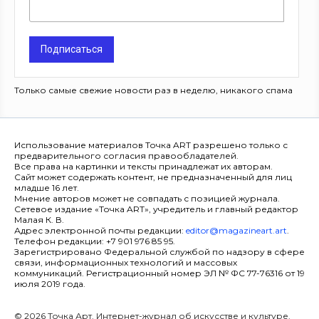
Подписаться
Только самые свежие новости раз в неделю, никакого спама
Использование материалов Точка ART разрешено только с
предварительного согласия правообладателей.
Все права на картинки и тексты принадлежат их авторам.
Сайт может содержать контент, не предназначенный для лиц
младше 16 лет.
Мнение авторов может не совпадать с позицией журнала.
Сетевое издание «Точка ART», учредитель и главный редактор
Малая К. В.
Адрес электронной почты редакции:
editor@magazineart.art
.
Телефон редакции: +7 901 976 85 95.
Зарегистрировано Федеральной службой по надзору в сфере
связи, информационных технологий и массовых
коммуникаций. Регистрационный номер ЭЛ № ФС 77-76316 от 19
июля 2019 года.
© 2026 Точка Арт. Интернет-журнал об искусстве и культуре.