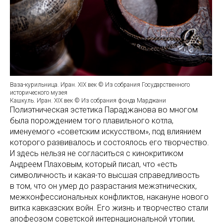
Ваза-курильница. Иран. XIX век © Из собрания Государственного
исторического музея
Кашкуль. Иран. XIX век © Из собрания фонда Марджани
Полиэтническая эстетика Параджанова во многом
была порождением того плавильного котла,
именуемого «советским искусством», под влиянием
которого развивалось и состоялось его творчество.
И здесь нельзя не согласиться с кинокритиком
Андреем Плаховым, который писал, что «есть
символичность и какая-то высшая справедливость
в том, что он умер до разрастания межэтнических,
межконфессиональных конфликтов, накануне нового
витка кавказских войн. Его жизнь и творчество стали
апофеозом советской интернациональной утопии,