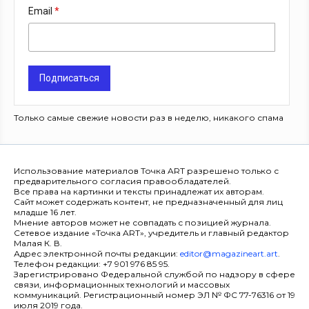
Email
Подписаться
Только самые свежие новости раз в неделю, никакого спама
Использование материалов Точка ART разрешено только с
предварительного согласия правообладателей.
Все права на картинки и тексты принадлежат их авторам.
Сайт может содержать контент, не предназначенный для лиц
младше 16 лет.
Мнение авторов может не совпадать с позицией журнала.
Сетевое издание «Точка ART», учредитель и главный редактор
Малая К. В.
Адрес электронной почты редакции:
editor@magazineart.art
.
Телефон редакции: +7 901 976 85 95.
Зарегистрировано Федеральной службой по надзору в сфере
связи, информационных технологий и массовых
коммуникаций. Регистрационный номер ЭЛ № ФС 77-76316 от 19
июля 2019 года.