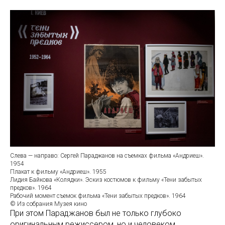
Слева — направо: Сергей Параджанов на съемках фильма «Андриеш».
1954
Плакат к фильму «Андриеш». 1955
Лидия Байкова «Колядки». Эскиз костюмов к фильму «Тени забытых
предков». 1964
Рабочий момент съемок фильма «Тени забытых предков». 1964
© Из собрания Музея кино
При этом Параджанов был не только глубоко
оригинальным режиссером, но и человеком