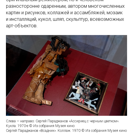
разносторонне одаренным, автором многочисленных
картин и рисунков, коллажей и ассамбляжей, мозаик
и инсталляций, кукол, шляп, скульптур, всевозможных
арт-объектов.
Слева — направо: Сергей Параджанов «Ассириец с черным цветком».
Кукла. 1970-е © Из собрания Музея кино
Сергей Параджанов «Всадник». Коллаж. 1970 © Из собрания Музея кино