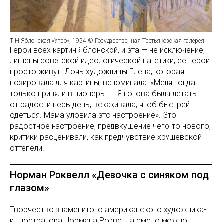
Т.Н Яблонская «Утро», 1954 © Государственная Третьяковская галерея
Герои всех картин Яблонской, и эта — не исключение,
лишены советской идеологической патетики, ее герои
просто живут. Дочь художницы Елена, которая
позировала для картины, вспоминала: «Меня тогда
только приняли в пионеры. — Я готова была летать
от радости весь день, вскакивала, чтоб быстрей
одеться. Мама уловила это настроение». Это
радостное настроение, предвкушение чего-то нового,
критики расценивали, как предчувствие хрущевской
оттепели.
Норман Роквелл «Девочка с синяком под
глазом»
Творчество знаменитого американского художника-
иллюстратора Нормана Роквелла смело можно