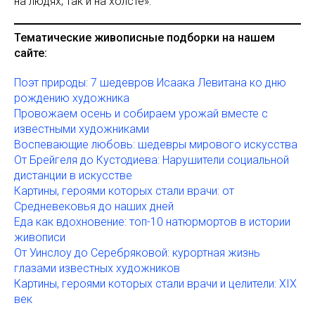
на людях, так и на холсте».
Тематические живописные подборки на нашем
сайте:
Поэт природы: 7 шедевров Исаака Левитана ко дню
рождению художника
Провожаем осень и собираем урожай вместе с
известными художниками
Воспевающие любовь: шедевры мирового искусства
От Брейгеля до Кустодиева: Нарушители социальной
дистанции в искусстве
Картины, героями которых стали врачи: от
Средневековья до наших дней
Еда как вдохновение: топ-10 натюрмортов в истории
живописи
От Уинслоу до Серебряковой: курортная жизнь
глазами известных художников
Картины, героями которых стали врачи и целители: XIX
век