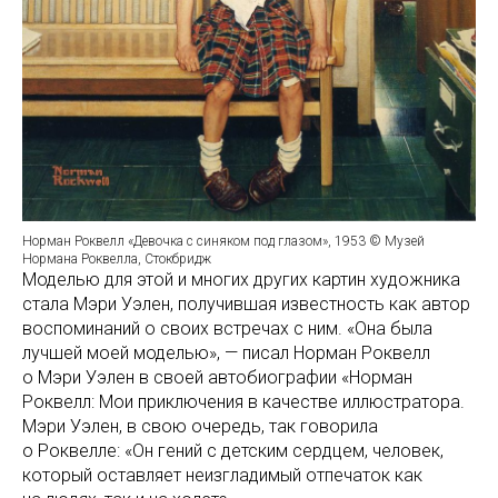
Норман Роквелл «Девочка с синяком под глазом», 1953 © Музей
Нормана Роквелла, Стокбридж
Моделью для этой и многих других картин художника
стала Мэри Уэлен, получившая известность как автор
воспоминаний о своих встречах с ним. «Она была
лучшей моей моделью», — писал Норман Роквелл
о Мэри Уэлен в своей автобиографии «Норман
Роквелл: Мои приключения в качестве иллюстратора.
Мэри Уэлен, в свою очередь, так говорила
о Роквелле: «Он гений с детским сердцем, человек,
который оставляет неизгладимый отпечаток как