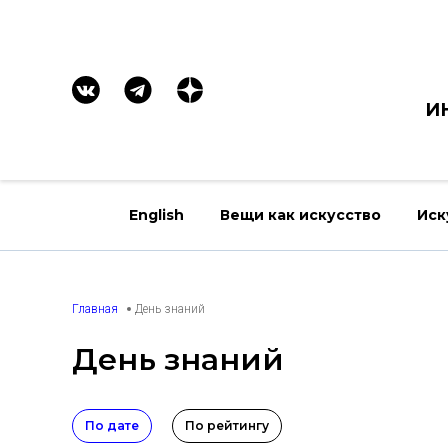
И
English
Вещи как искусство
Иск
Главная
День знаний
День знаний
По дате
По рейтингу