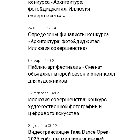
конкурса «Архитектура:
фото&диджитал. Иллюзия
совершенства»
24 апреля 22:04
Определены финалисты конкурса
«Архитектура: фото&диджитал.
Иллюзия совершенства»
07 марта 14:03
Паблик-арт фестиваль «Смена»
объявляет второй сезон и опен-колл
для художников
17 февраля 14:02
Иллюзия совершенства: конкурс
художественной фотографии и
цифрового искусства
30 декабря 00:12
Видеотрансляция Гала Dance Open-
2025 собрала миллион зрителей