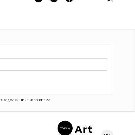
в неделю, никакого спама
Ar
t
ТОЧК
А