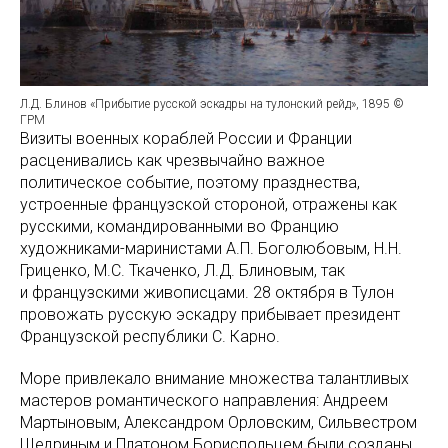
Л.Д. Блинов «Прибытие русской эскадры на тулонский рейд», 1895 ©
ГРМ
Визиты военных кораблей России и Франции
расценивались как чрезвычайно важное
политическое событие, поэтому празднества,
устроенные французской стороной, отражены как
русскими, командированными во Францию
художниками-маринистами А.П. Боголюбовым, Н.Н.
Гриценко, М.С. Ткаченко, Л.Д. Блиновым, так
и французскими живописцами. 28 октября в Тулон
провожать русскую эскадру прибывает президент
Французской республики С. Карно.
Море привлекало внимание множества талантливых
мастеров романтического направления: Андреем
Мартыновым, Александром Орловским, Сильвестром
Щедриным и Платоном Бориспольцем были созданы