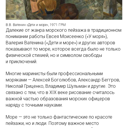
В.В. Ватенин «Дети и море», 1971 ГРМ
Далекие от жанра морского пейзажа в традиционном
понимании работы Евсея Моисеенко («У моря»),
Валерия Ватенина («Дети и море») и других авторов
показывают то море, которое всегда было не только
физической стихией, но и символом свободы
и приключений.
Многие маринисты были профессиональными
моряками — Алексей Боголюбов, Александр Беггров,
Николай Гриценко, Владимир Шульман и другие. Это
связано с тем, что в XIX веке рисование считалось
важной частью образования морских офицеров
наряду с точными науками.
Море — это не только фантастические по красоте
пейзажи, но и люди. Поэтому важное место