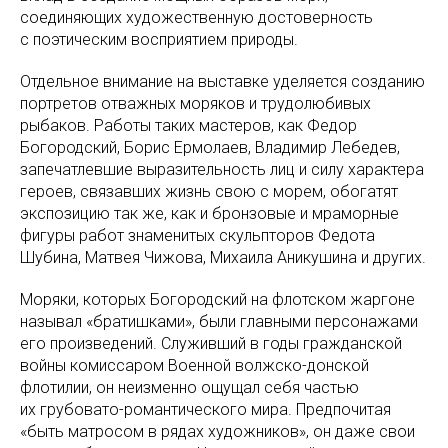
соединяющих художественную достоверность
с поэтическим восприятием природы.
Отдельное внимание на выставке уделяется созданию
портретов отважных моряков и трудолюбивых
рыбаков. Работы таких мастеров, как Федор
Богородский, Борис Ермолаев, Владимир Лебедев,
запечатлевшие выразительность лиц и силу характера
героев, связавших жизнь свою с морем, обогатят
экспозицию так же, как и бронзовые и мраморные
фигуры работ знаменитых скульпторов Федота
Шубина, Матвея Чижова, Михаила Аникушина и других.
Моряки, которых Богородский на флотском жаргоне
называл «братишками», были главными персонажами
его произведений. Служивший в годы гражданской
войны комиссаром Военной волжско-донской
флотилии, он неизменно ощущал себя частью
их грубовато-романтического мира. Предпочитая
«быть матросом в рядах художников», он даже свои