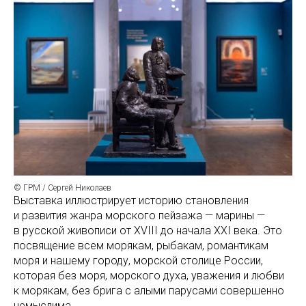
© ГРМ / Сергей Николаев
Выставка иллюстрирует историю становления
и развития жанра морского пейзажа — марины —
в русской живописи от XVIII до начала XXI века. Это
посвящение всем морякам, рыбакам, романтикам
моря и нашему городу, морской столице России,
которая без моря, морского духа, уважения и любви
к морякам, без брига с алыми парусами совершенно
немыслима.