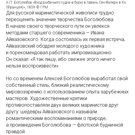
А.П. Боголюбов «Вход рыбачьего судна в бурю в гавань Сен-Валери в Ко
(Франция)», 1859 © ГРМ
Для русской маринистической живописи трудно
переоценить значение творчества Боголюбова.
В начале своего творческого пути он увлекся
методами старшего современника — Ивана
Айвазовского. Когда состоялась их первая встреча,
Айвазовский ободрил молодого художника
и порекомендовал работать импровизационно.
Он сказал: «Я так пишу, ибо свежее этого ничего
нельзя воспроизвести».
Но со временем Алексей Боголюбов выработал свой
собственный стиль, близкий реалистическому
мировоззрению с использованием опыта зарубежных
мастеров. Художественные критики
противопоставляли двух великих маринистов друг
другу: шедевры Айвазовского называли
романтическими воспоминаниями о природе,
а произведения Боголюбова — флотской будничной
правдой.