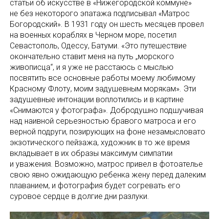
статьи об искусстве в «Нижегородской коммуне»
не без некоторого эпатажа подписывал «Матрос
Богородский». В 1931 году он шесть месяцев провел
на военных кораблях в Черном море, посетил
Севастополь, Одессу, Батуми. «Это путешествие
окончательно ставит меня на путь „морского
живописца“, и я уже не расстаюсь с мыслью
посвятить все основные работы моему любимому
Красному Флоту, моим задушевным морякам». Эти
задушевные интонации воплотились и в картине
«Снимаются у фотографа». Добродушно подшучивая
над наивной серьезностью бравого матроса и его
верной подруги, позирующих на фоне незамысловато
экзотического пейзажа, художник в то же время
вкладывает в их образы максимум симпатии
и уважения. Возможно, матрос привел в фотоателье
свою явно ожидающую ребенка жену перед далеким
плаванием, и фотография будет согревать его
суровое сердце в долгие дни разлуки.